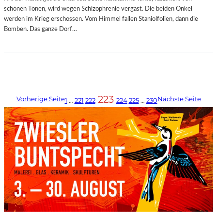
schönen Tönen, wird wegen Schizophrenie vergast. Die beiden Onkel
werden im Krieg erschossen. Vom Himmel fallen Staniolfolien, dann die
Bomben. Das ganze Dorf…
223
Vorherige Seite
Nächste Seite
1
…
221
222
224
225
…
230