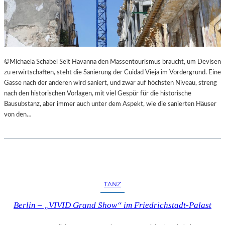
I
E
M
S
L
T
A
H
N
E
D
A
©Michaela Schabel Seit Havanna den Massentourismus braucht, um Devisen
E
T
zu erwirtschaften, steht die Sanierung der Cuidad Vieja im Vordergrund. Eine
S
E
Gasse nach der anderen wird saniert, und zwar auf höchsten Niveau, streng
T
R
nach den historischen Vorlagen, mit viel Gespür für die historische
H
Bausubstanz, aber immer auch unter dem Aspekt, wie die sanierten Häuser
E
von den…
A
T
E
R
N
I
E
TANZ
D
E
Berlin – „VIVID Grand Show“ im Friedrichstadt-Palast
R
B