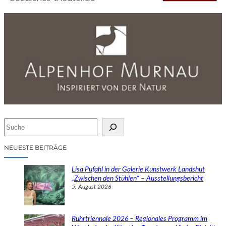
S
u
c
NEUESTE BEITRÄGE
h
e
Lisa Pufahl in der Galerie Kunstwerk Landshut
n
„Zwischen den Stühlen“ – Ausstellungsbericht
5. August 2026
Ruhrtriennale 2026 – Regionales Programm im