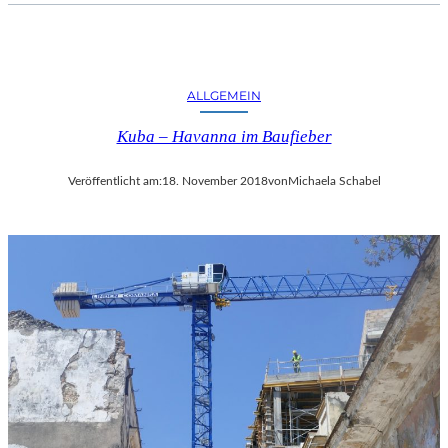
–
T
M
E
I
R
T
K
ALLGEMEIN
R
A
E
M
Kuba – Havanna im Baufieber
I
M
SS
E
E
R
Veröffentlicht am:
18. November 2018
von
Michaela Schabel
N
S
D
P
I
I
N
E
S
L
Z
E
E
N
N
K
I
L
E
E
R
I
T
N