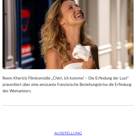
D
–
K
Ü
N
S
T
L
E
R
,
T
E
Reem Khericis Filmkomödie „Chéri, ich komme! – Die Erfindung der Lust“
R
präsentiert über eine amüsante französische Beziehungskrise die Erfindung
M
des Womanizers.
I
N
E
U
N
D
AUSSTELLUNG
F