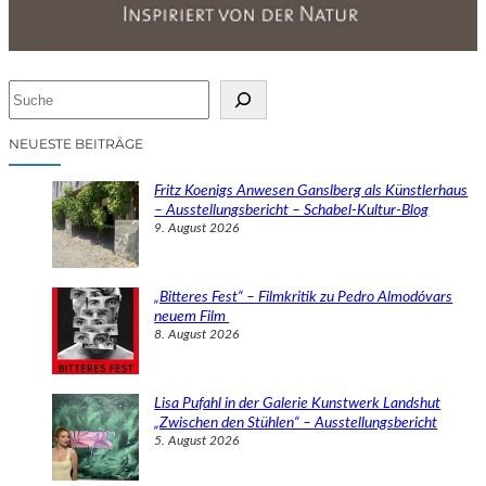
S
u
c
NEUESTE BEITRÄGE
h
e
Fritz Koenigs Anwesen Ganslberg als Künstlerhaus
n
– Ausstellungsbericht – Schabel-Kultur-Blog
9. August 2026
„Bitteres Fest“ – Filmkritik zu Pedro Almodóvars
neuem Film
8. August 2026
Lisa Pufahl in der Galerie Kunstwerk Landshut
„Zwischen den Stühlen“ – Ausstellungsbericht
5. August 2026