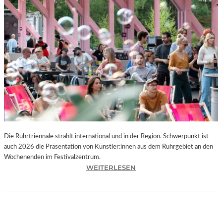
I
E
K
U
N
S
T
W
E
R
K
L
A
N
Die Ruhrtriennale strahlt international und in der Region. Schwerpunkt ist
D
auch 2026 die Präsentation von Künstler:innen aus dem Ruhrgebiet an den
S
Wochenenden im Festivalzentrum.
H
:
WEITERLESEN
U
R
T
U
„
H
Z
R
W
T