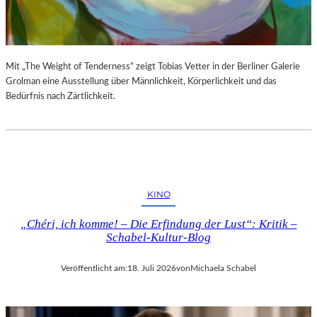
S
E
T
S
E
P
L
R
L
O
Mit „The Weight of Tenderness“ zeigt Tobias Vetter in der Berliner Galerie
U
G
Grolman eine Ausstellung über Männlichkeit, Körperlichkeit und das
N
R
Bedürfnis nach Zärtlichkeit.
G
A
S
M
B
M
E
I
R
M
I
W
KINO
C
U
H
N
„Chéri, ich komme! – Die Erfindung der Lust“: Kritik –
T
D
Schabel-Kultur-Blog
E
R
Veröffentlicht am:
18. Juli 2026
von
Michaela Schabel
L
A
N