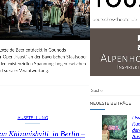
 Lotte de Beer entdeckt in Gounods
r Oper „Faust“ an der Bayerischen Staatsoper
e den existenziellen Spannungsbogen zwischen
d sozialer Verantwortung.
S
u
c
NEUESTE BEITRÄGE
h
e
AUSSTELLUNG
Lisa
n
Kun
den
n Khizanishvili in Berlin –
Aus