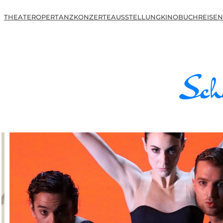
THEATER
OPER
TANZ
KONZERTE
AUSSTELLUNG
KINO
BUCH
REISEN