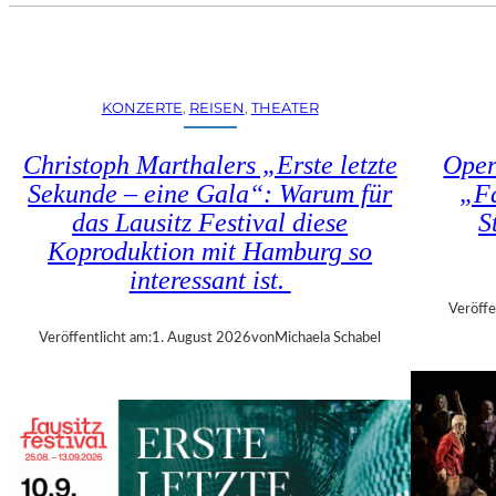
U
E
H
N
R
S
T
T
R
KONZERTE
, 
REISEN
, 
THEATER
Ü
I
H
E
Christoph Marthalers „Erste letzte
Oper
L
N
E
Sekunde – eine Gala“: Warum für
„Fa
N
N
das Lausitz Festival diese
S
A
“
L
Koproduktion mit Hamburg so
–
E
interessant ist.
A
2
U
Veröffe
0
S
Veröffentlicht am:
1. August 2026
von
Michaela Schabel
2
S
6
T
–
E
R
L
E
L
G
U
I