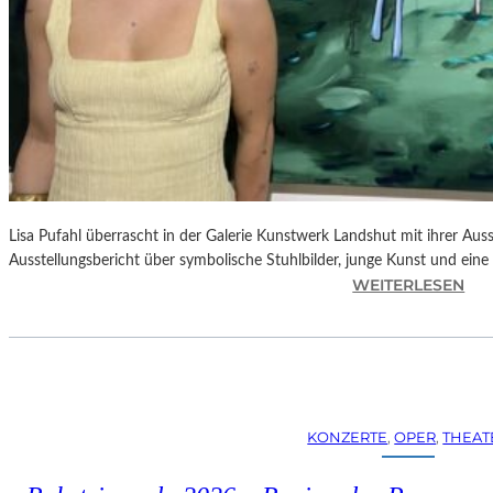
Lisa Pufahl überrascht in der Galerie Kunstwerk Landshut mit ihrer Auss
Ausstellungsbericht über symbolische Stuhlbilder, junge Kunst und eine 
:
WEITERLESEN
L
I
S
A
P
U
KONZERTE
, 
OPER
, 
THEAT
F
A