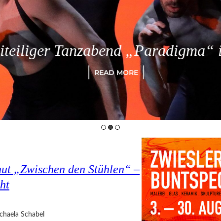
eiliger Tanzabend „Paradigma“ in
READ MORE
hut „Zwischen den Stühlen“ –
ht
chaela Schabel