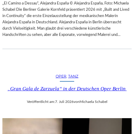
H
„El Camino a Dessau“, Alejandra España © Alejandra España, Foto: Michaela
E
E
Schabel Die Berliner Galerie Kornfeld präsentiert 2026 mit „Built and Lived
N
S
in Continuity“ die erste Einzelausstellung der mexikanischen Malerin
–
T
Alejandra España in Deutschland. Alejandra España in Berlin überrascht
O
E
durch Vielseitigkeit. Man glaubt drei verschiedene künstlerische
P
R
Handschriften zu sehen, aber alle Exponate, vorwiegend Malerei und…
E
P
R
I
N
E
F
T
E
R
S
O
T
OPER
, 
TANZ
E
S
P
P
„Gran Gala de Zarzuela“ in der Deutschen Oper Berlin
A
I
O
E
Veröffentlicht am:
7. Juli 2026
von
Michaela Schabel
L
L
O
E
–
2
L
0
A
2