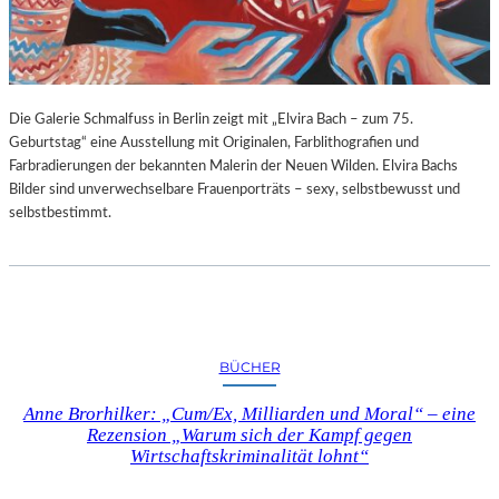
G
E
B
U
R
Die Galerie Schmalfuss in Berlin zeigt mit „Elvira Bach – zum 75.
T
Geburtstag“ eine Ausstellung mit Originalen, Farblithografien und
S
Farbradierungen der bekannten Malerin der Neuen Wilden. Elvira Bachs
T
Bilder sind unverwechselbare Frauenporträts – sexy, selbstbewusst und
A
selbstbestimmt.
G
BÜCHER
Anne Brorhilker: „Cum/Ex, Milliarden und Moral“ – eine
Rezension „Warum sich der Kampf gegen
Wirtschaftskriminalität lohnt“