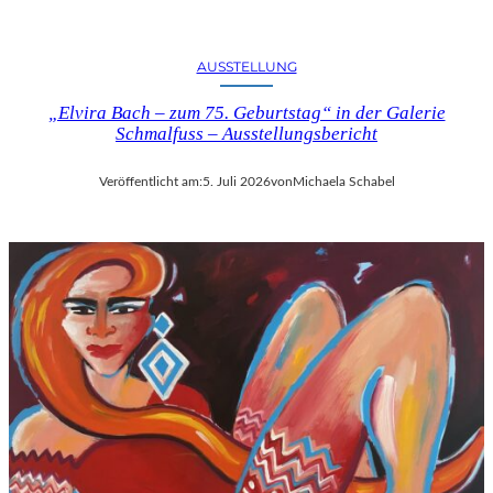
U
S
B
AUSSTELLUNG
L
I
„Elvira Bach – zum 75. Geburtstag“ in der Galerie
Schmalfuss – Ausstellungsbericht
C
K
A
Veröffentlicht am:
5. Juli 2026
von
Michaela Schabel
U
F
M
O
Z
A
R
T
S
2
7
0
.