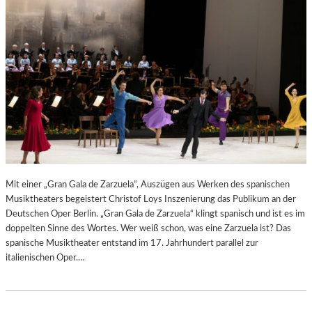
N
6
D
S
H
U
T
–
K
O
N
Z
E
R
Mit einer „Gran Gala de Zarzuela“, Auszügen aus Werken des spanischen
T
Musiktheaters begeistert Christof Loys Inszenierung das Publikum an der
K
Deutschen Oper Berlin. „Gran Gala de Zarzuela“ klingt spanisch und ist es im
R
doppelten Sinne des Wortes. Wer weiß schon, was eine Zarzuela ist? Das
I
spanische Musiktheater entstand im 17. Jahrhundert parallel zur
T
italienischen Oper.…
I
K
–
A