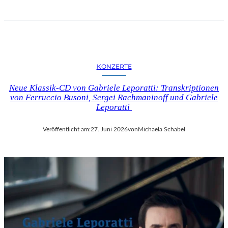
KONZERTE
Neue Klassik-CD von Gabriele Leporatti: Transkriptionen
von Ferruccio Busoni, Sergei Rachmaninoff und Gabriele
Leporatti
Veröffentlicht am:
27. Juni 2026
von
Michaela Schabel