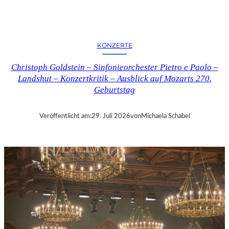
E
R
N
K
KONZERTE
R
I
Christoph Goldstein – Sinfonieorchester Pietro e Paolo –
T
Landshut – Konzertkritik – Ausblick auf Mozarts 270.
I
Geburtstag
K
–
C
Veröffentlicht am:
29. Juli 2026
von
Michaela Schabel
H
A
R
L
E
S
G
O
U
N