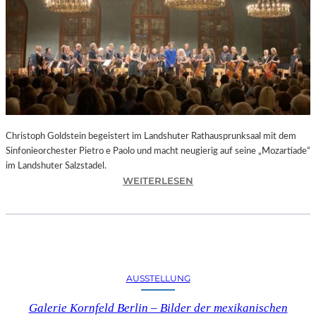
O
D
S
„
F
A
U
S
T
Christoph Goldstein begeistert im Landshuter Rathausprunksaal mit dem
“
Sinfonieorchester Pietro e Paolo und macht neugierig auf seine „Mozartiade“
A
im Landshuter Salzstadel.
N
:
WEITERLESEN
D
C
E
H
R
R
B
I
A
S
Y
T
E
AUSSTELLUNG
O
R
P
I
Galerie Kornfeld Berlin – Bilder der mexikanischen
H
S