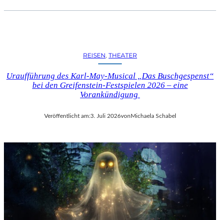
REISEN
, 
THEATER
Uraufführung des Karl-May-Musical „Das Buschgespenst“
bei den Greifenstein-Festspielen 2026 – eine
Vorankündigung
Veröffentlicht am:
3. Juli 2026
von
Michaela Schabel