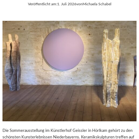
Veröffentlicht am:
1. Juli 2026
von
Michaela Schabel
Die Sommerausstellung im Künstlerhof Geissler in Hörlkam gehört zu den
schönsten Kunsterlebnissen Niederbayerns. Keramikskulpturen treffen auf