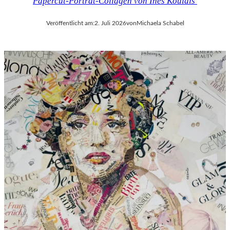
Papercut-Porträt-Collagen von Ines Kouidis
Veröffentlicht am:
2. Juli 2026
von
Michaela Schabel