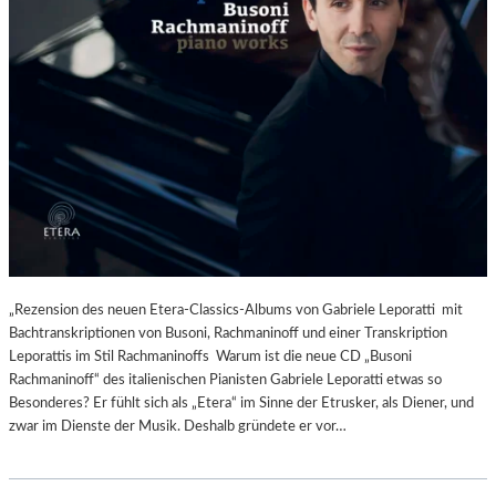
„Rezension des neuen Etera-Classics-Albums von Gabriele Leporatti mit
Bachtranskriptionen von Busoni, Rachmaninoff und einer Transkription
Leporattis im Stil Rachmaninoffs Warum ist die neue CD „Busoni
Rachmaninoff“ des italienischen Pianisten Gabriele Leporatti etwas so
Besonderes? Er fühlt sich als „Etera“ im Sinne der Etrusker, als Diener, und
zwar im Dienste der Musik. Deshalb gründete er vor…