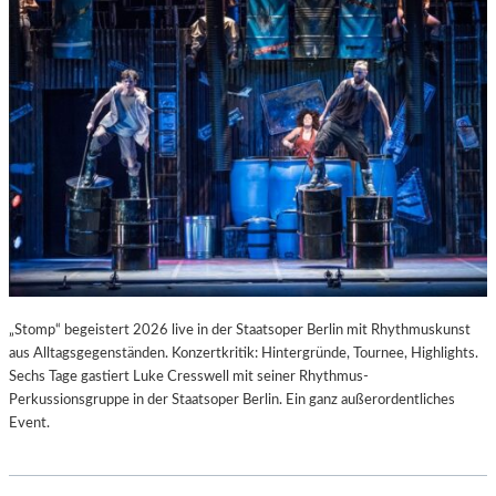
T
I
S
T
.
„Stomp“ begeistert 2026 live in der Staatsoper Berlin mit Rhythmuskunst
aus Alltagsgegenständen. Konzertkritik: Hintergründe, Tournee, Highlights.
Sechs Tage gastiert Luke Cresswell mit seiner Rhythmus-
Perkussionsgruppe in der Staatsoper Berlin. Ein ganz außerordentliches
Event.