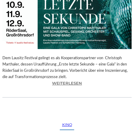
E
G
I
O
N
A
L
E
S
P
Dem Lausitz Festival gelingt es als Kooperationspartner von Christoph
R
Marthaler, dessen Uraufführung „Erste letzte Sekunde – eine Gala“ in den
O
RöderSaal in Großröhrsdorf zu bringen. Vorbericht über eine Inszenierung,
G
die auf Transformationsprozesse zielt.
R
:
WEITERLESEN
A
C
M
H
M
R
I
I
M
S
W
T
KINO
U
O
N
P