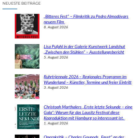
c
NEUESTE BEITRÄGE
h
e
„Bitteres Fest“ – Filmkritik zu Pedro Almodóvars
n
neuem Film
8. August 2026
Lisa Pufahl in der Galerie Kunstwerk Landshut
„Zwischen den Stühlen“ – Ausstellungsbericht
5. August 2026
Ruhrtriennale 2026 – Regionales Programm im
Wunderland – Künstler, Termine und freier Eintritt
3. August 2026
Christoph Marthalers „Erste letzte Sekunde – eine
Gala“: Warum für das Lausitz Festival diese
Koproduktion mit Hamburg so interessant ist.
1. August 2026
Opernkritik – Charles Gounods „Faust“ an der