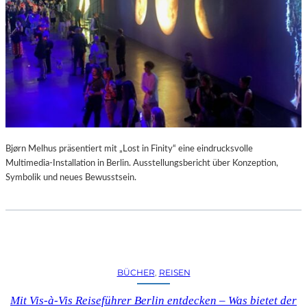
A
R
U
M
F
Ü
R
D
A
S
L
Bjørn Melhus präsentiert mit „Lost in Finity“ eine eindrucksvolle
A
Multimedia-Installation in Berlin. Ausstellungsbericht über Konzeption,
U
Symbolik und neues Bewusstsein.
S
I
T
Z
F
E
BÜCHER
, 
REISEN
S
T
Mit Vis-à-Vis Reiseführer Berlin entdecken – Was bietet der
I