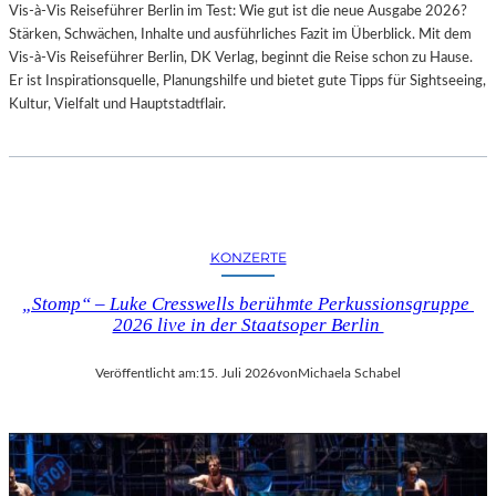
Vis-à-Vis Reiseführer Berlin im Test: Wie gut ist die neue Ausgabe 2026?
I
Stärken, Schwächen, Inhalte und ausführliches Fazit im Überblick. Mit dem
T
Vis-à-Vis Reiseführer Berlin, DK Verlag, beginnt die Reise schon zu Hause.
H
Er ist Inspirationsquelle, Planungshilfe und bietet gute Tipps für Sightseeing,
A
Kultur, Vielfalt und Hauptstadtflair.
M
B
U
R
G
S
O
KONZERTE
I
N
„Stomp“ – Luke Cresswells berühmte Perkussionsgruppe
T
2026 live in der Staatsoper Berlin
E
R
Veröffentlicht am:
15. Juli 2026
von
Michaela Schabel
E
S
S
A
N