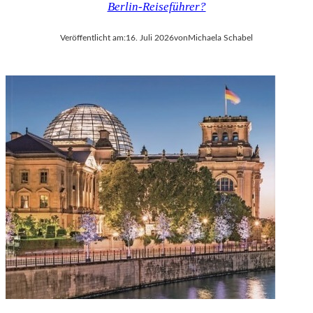
Berlin-Reiseführer?
V
A
Veröffentlicht am:
16. Juli 2026
von
Michaela Schabel
L
D
I
E
S
E
K
O
P
R
O
D
U
K
T
I
O
N
M