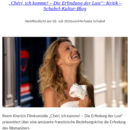
„Chéri, ich komme! – Die Erfindung der Lust“: Kritik –
D
H
Schabel-Kultur-Blog
E
M
R
A
Veröffentlicht am:
18. Juli 2026
von
Michaela Schabel
L
R
A
T
N
H
D
A
–
L
K
E
Ü
R
N
S
S
„
T
E
L
R
E
S
R
T
,
E
T
L
E
E
Reem Khericis Filmkomödie „Chéri, ich komme! – Die Erfindung der Lust“
R
T
präsentiert über eine amüsante französische Beziehungskrise die Erfindung
M
Z
des Womanizers.