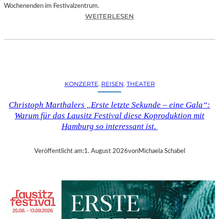
Wochenenden im Festivalzentrum.
:
WEITERLESEN
R
U
H
R
T
R
KONZERTE
, 
REISEN
, 
THEATER
I
E
Christoph Marthalers „Erste letzte Sekunde – eine Gala“:
N
Warum für das Lausitz Festival diese Koproduktion mit
N
Hamburg so interessant ist.
A
L
E
Veröffentlicht am:
1. August 2026
von
Michaela Schabel
2
0
2
6
–
R