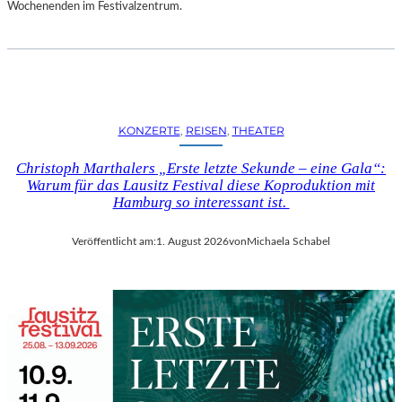
D
Wochenenden im Festivalzentrum.
S
H
U
T
„
Z
KONZERTE
, 
REISEN
, 
THEATER
W
I
Christoph Marthalers „Erste letzte Sekunde – eine Gala“:
S
Warum für das Lausitz Festival diese Koproduktion mit
C
Hamburg so interessant ist.
H
E
Veröffentlicht am:
1. August 2026
von
Michaela Schabel
N
D
E
N
S
T
Ü
H
L