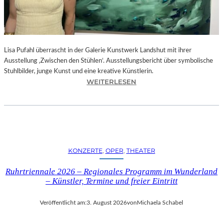
E
D
R
O
Lisa Pufahl überrascht in der Galerie Kunstwerk Landshut mit ihrer
A
Ausstellung ‚Zwischen den Stühlen‘. Ausstellungsbericht über symbolische
L
Stuhlbilder, junge Kunst und eine kreative Künstlerin.
M
:
WEITERLESEN
O
L
D
I
Ó
S
V
A
A
P
R
U
S
KONZERTE
, 
OPER
, 
THEATER
F
N
A
E
Ruhrtriennale 2026 – Regionales Programm im Wunderland
H
U
– Künstler, Termine und freier Eintritt
L
E
I
M
Veröffentlicht am:
3. August 2026
von
Michaela Schabel
N
F
D
I