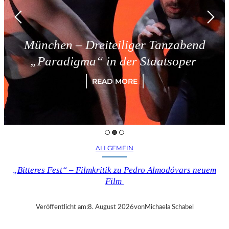
Dreiteiliger Tanzabend
Triest 
a“ in der Staatsoper
READ MORE
ALLGEMEIN
„Bitteres Fest“ – Filmkritik zu Pedro Almodóvars neuem
Film
Veröffentlicht am:
8. August 2026
von
Michaela Schabel