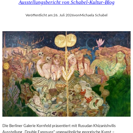
Ausstellungsbericht von Schabel-Kultur-Blog
Veröffentlicht am:
26. Juli 2026
von
Michaela Schabel
Die Berliner Galerie Kornfeld präsentiert mit Rusudan Khizanishvilis
Ausstellung „Double Exposure“ ungewöhnliche georgische Kunst –