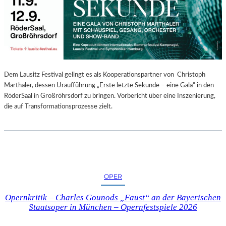
E
N
“
–
A
U
S
Dem Lausitz Festival gelingt es als Kooperationspartner von Christoph
S
Marthaler, dessen Uraufführung „Erste letzte Sekunde – eine Gala“ in den
T
RöderSaal in Großröhrsdorf zu bringen. Vorbericht über eine Inszenierung,
E
die auf Transformationsprozesse zielt.
L
L
U
N
G
S
OPER
B
E
Opernkritik – Charles Gounods „Faust“ an der Bayerischen
R
Staatsoper in München – Opernfestspiele 2026
I
C