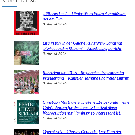
NEUESTE BEITRÄGE
h
e
„Bitteres Fest“ – Filmkritik zu Pedro Almodóvars
n
neuem Film
8. August 2026
Lisa Pufahl in der Galerie Kunstwerk Landshut
„Zwischen den Stühlen“ – Ausstellungsbericht
5. August 2026
Ruhrtriennale 2026 – Regionales Programm im
Wunderland – Künstler, Termine und freier Eintritt
3. August 2026
Christoph Marthalers „Erste letzte Sekunde – eine
Gala“: Warum für das Lausitz Festival diese
Koproduktion mit Hamburg so interessant ist.
1. August 2026
Opernkritik – Charles Gounods „Faust“ an der