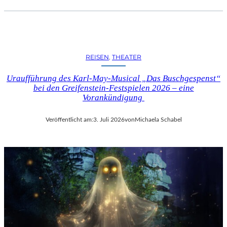
REISEN
, 
THEATER
Uraufführung des Karl-May-Musical „Das Buschgespenst“
bei den Greifenstein-Festspielen 2026 – eine
Vorankündigung
Veröffentlicht am:
3. Juli 2026
von
Michaela Schabel