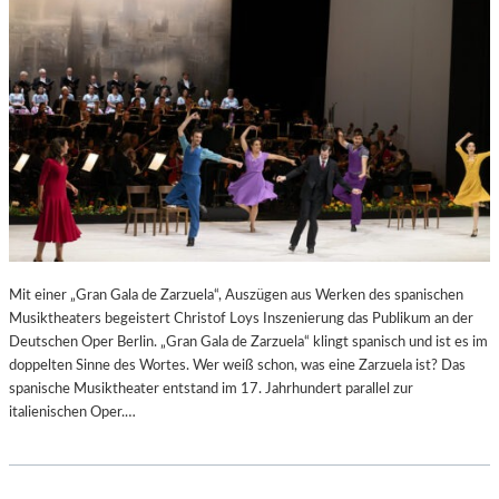
N
6
D
S
H
U
T
–
K
O
N
Z
E
R
Mit einer „Gran Gala de Zarzuela“, Auszügen aus Werken des spanischen
T
Musiktheaters begeistert Christof Loys Inszenierung das Publikum an der
K
Deutschen Oper Berlin. „Gran Gala de Zarzuela“ klingt spanisch und ist es im
R
doppelten Sinne des Wortes. Wer weiß schon, was eine Zarzuela ist? Das
I
spanische Musiktheater entstand im 17. Jahrhundert parallel zur
T
italienischen Oper.…
I
K
–
A