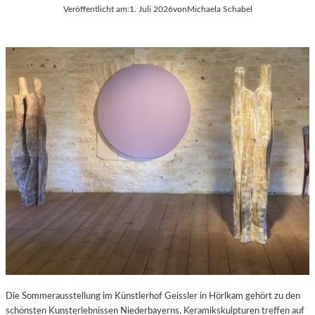
Veröffentlicht am:
1. Juli 2026
von
Michaela Schabel
Die Sommerausstellung im Künstlerhof Geissler in Hörlkam gehört zu den
schönsten Kunsterlebnissen Niederbayerns. Keramikskulpturen treffen auf