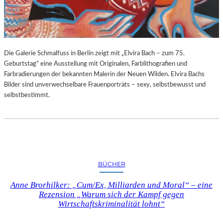
G
E
B
U
R
Die Galerie Schmalfuss in Berlin zeigt mit „Elvira Bach – zum 75.
T
Geburtstag“ eine Ausstellung mit Originalen, Farblithografien und
S
Farbradierungen der bekannten Malerin der Neuen Wilden. Elvira Bachs
T
Bilder sind unverwechselbare Frauenporträts – sexy, selbstbewusst und
A
selbstbestimmt.
G
BÜCHER
Anne Brorhilker: „Cum/Ex, Milliarden und Moral“ – eine
Rezension „Warum sich der Kampf gegen
Wirtschaftskriminalität lohnt“