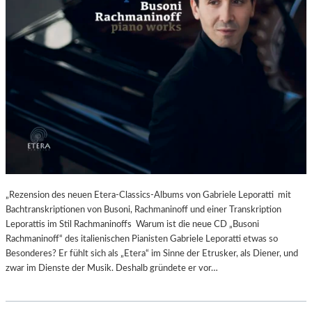
„Rezension des neuen Etera-Classics-Albums von Gabriele Leporatti mit
Bachtranskriptionen von Busoni, Rachmaninoff und einer Transkription
Leporattis im Stil Rachmaninoffs Warum ist die neue CD „Busoni
Rachmaninoff“ des italienischen Pianisten Gabriele Leporatti etwas so
Besonderes? Er fühlt sich als „Etera“ im Sinne der Etrusker, als Diener, und
zwar im Dienste der Musik. Deshalb gründete er vor…