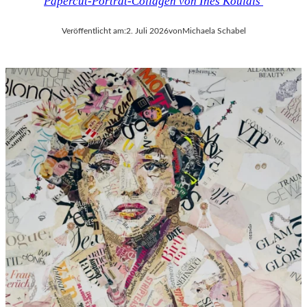
Papercut-Porträt-Collagen von Ines Kouidis
Veröffentlicht am:
2. Juli 2026
von
Michaela Schabel