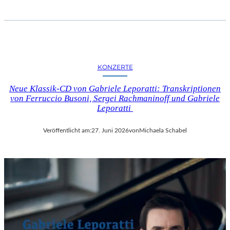
KONZERTE
Neue Klassik-CD von Gabriele Leporatti: Transkriptionen
von Ferruccio Busoni, Sergei Rachmaninoff und Gabriele
Leporatti
Veröffentlicht am:
27. Juni 2026
von
Michaela Schabel