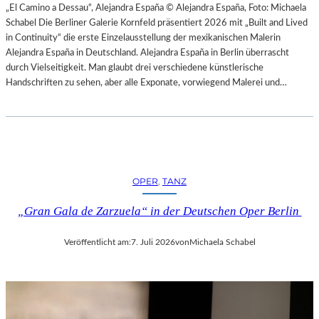
H
„El Camino a Dessau“, Alejandra España © Alejandra España, Foto: Michaela
E
E
Schabel Die Berliner Galerie Kornfeld präsentiert 2026 mit „Built and Lived
N
S
in Continuity“ die erste Einzelausstellung der mexikanischen Malerin
–
T
Alejandra España in Deutschland. Alejandra España in Berlin überrascht
O
E
durch Vielseitigkeit. Man glaubt drei verschiedene künstlerische
P
R
Handschriften zu sehen, aber alle Exponate, vorwiegend Malerei und…
E
P
R
I
N
E
F
T
E
R
S
O
T
OPER
, 
TANZ
E
S
P
P
„Gran Gala de Zarzuela“ in der Deutschen Oper Berlin
A
I
O
E
Veröffentlicht am:
7. Juli 2026
von
Michaela Schabel
L
L
O
E
–
2
L
0
A
2