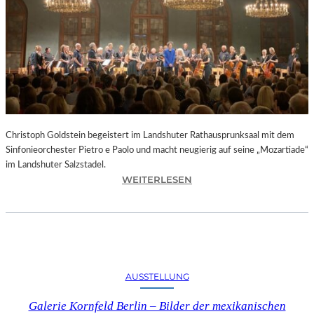
O
D
S
„
F
A
U
S
T
Christoph Goldstein begeistert im Landshuter Rathausprunksaal mit dem
“
Sinfonieorchester Pietro e Paolo und macht neugierig auf seine „Mozartiade“
A
im Landshuter Salzstadel.
N
:
WEITERLESEN
D
C
E
H
R
R
B
I
A
S
Y
T
E
AUSSTELLUNG
O
R
P
I
Galerie Kornfeld Berlin – Bilder der mexikanischen
H
S