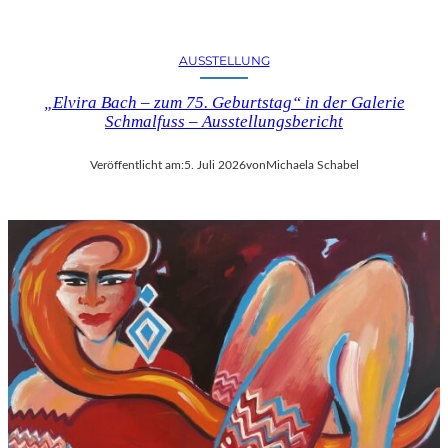
U
S
B
AUSSTELLUNG
L
I
„Elvira Bach – zum 75. Geburtstag“ in der Galerie
Schmalfuss – Ausstellungsbericht
C
K
A
Veröffentlicht am:
5. Juli 2026
von
Michaela Schabel
U
F
M
O
Z
A
R
T
S
2
7
0
.