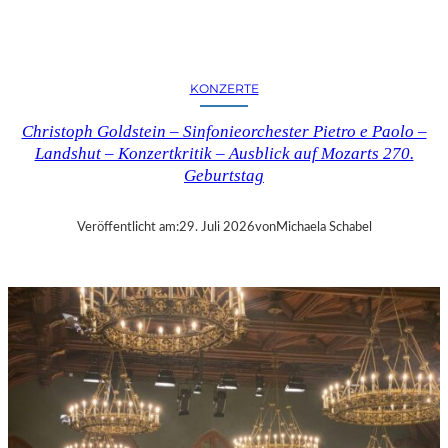
E
R
N
K
KONZERTE
R
I
Christoph Goldstein – Sinfonieorchester Pietro e Paolo –
T
Landshut – Konzertkritik – Ausblick auf Mozarts 270.
I
Geburtstag
K
–
C
Veröffentlicht am:
29. Juli 2026
von
Michaela Schabel
H
A
R
L
E
S
G
O
U
N