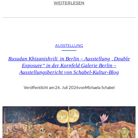
:
WEITERLESEN
C
H
R
I
S
T
AUSSTELLUNG
O
P
Rusudan Khizanishvili in Berlin – Ausstellung „Double
H
Exposure“ in der Kornfeld Galerie Berlin –
G
Ausstellungsbericht von Schabel-Kultur-Blog
O
L
D
Veröffentlicht am:
26. Juli 2026
von
Michaela Schabel
S
T
E
I
N
–
S