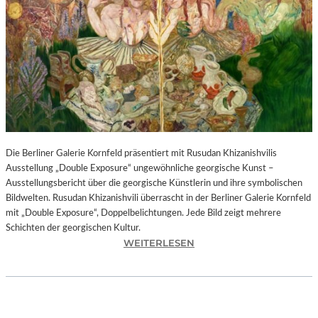
I
N
F
O
N
I
E
O
R
C
H
Die Berliner Galerie Kornfeld präsentiert mit Rusudan Khizanishvilis
E
Ausstellung „Double Exposure“ ungewöhnliche georgische Kunst –
S
Ausstellungsbericht über die georgische Künstlerin und ihre symbolischen
T
Bildwelten. Rusudan Khizanishvili überrascht in der Berliner Galerie Kornfeld
E
mit „Double Exposure“, Doppelbelichtungen. Jede Bild zeigt mehrere
R
Schichten der georgischen Kultur.
P
:
WEITERLESEN
I
R
E
U
T
S
R
U
O
D