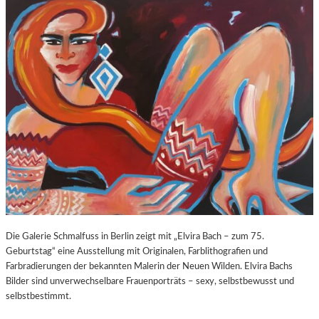
O
E
Z
E
A
X
R
P
T
O
S
S
2
U
7
R
0
E
.
“
G
I
E
N
B
D
U
E
R
R
T
K
Die Galerie Schmalfuss in Berlin zeigt mit „Elvira Bach – zum 75.
S
O
Geburtstag“ eine Ausstellung mit Originalen, Farblithografien und
T
R
Farbradierungen der bekannten Malerin der Neuen Wilden. Elvira Bachs
A
N
Bilder sind unverwechselbare Frauenporträts – sexy, selbstbewusst und
G
F
selbstbestimmt.
E
L