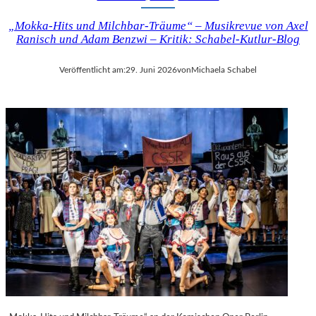
„Mokka-Hits und Milchbar-Träume“ – Musikrevue von Axel
Ranisch und Adam Benzwi – Kritik: Schabel-Kutlur-Blog
Veröffentlicht am:
29. Juni 2026
von
Michaela Schabel