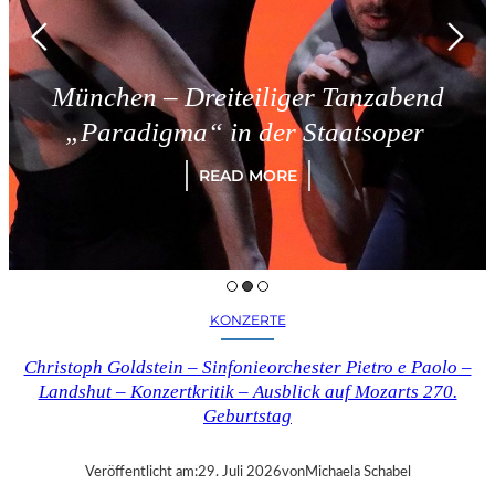
– Dreiteiliger Tanzabend
Tries
gma“ in der Staatsoper
READ MORE
KONZERTE
Christoph Goldstein – Sinfonieorchester Pietro e Paolo –
Landshut – Konzertkritik – Ausblick auf Mozarts 270.
Geburtstag
Veröffentlicht am:
29. Juli 2026
von
Michaela Schabel