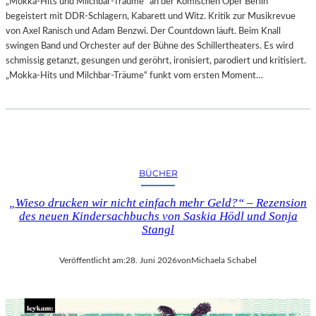
„Mokka-Hits und Milchbar-Träume“ an der Komischen Oper Berlin
begeistert mit DDR-Schlagern, Kabarett und Witz. Kritik zur Musikrevue
von Axel Ranisch und Adam Benzwi. Der Countdown läuft. Beim Knall
swingen Band und Orchester auf der Bühne des Schillertheaters. Es wird
schmissig getanzt, gesungen und geröhrt, ironisiert, parodiert und kritisiert.
„Mokka-Hits und Milchbar-Träume“ funkt vom ersten Moment…
BÜCHER
„Wieso drucken wir nicht einfach mehr Geld?“ – Rezension
des neuen Kindersachbuchs von Saskia Hödl und Sonja
Stangl
Veröffentlicht am:
28. Juni 2026
von
Michaela Schabel