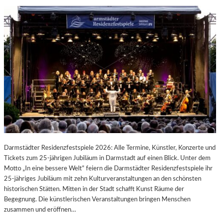
Darmstädter Residenzfestspiele 2026: Alle Termine, Künstler, Konzerte und
Tickets zum 25-jährigen Jubiläum in Darmstadt auf einen Blick. Unter dem
Motto „In eine bessere Welt“ feiern die Darmstädter Residenzfestspiele ihr
25-jähriges Jubiläum mit zehn Kulturveranstaltungen an den schönsten
historischen Stätten. Mitten in der Stadt schafft Kunst Räume der
Begegnung. Die künstlerischen Veranstaltungen bringen Menschen
zusammen und eröffnen…