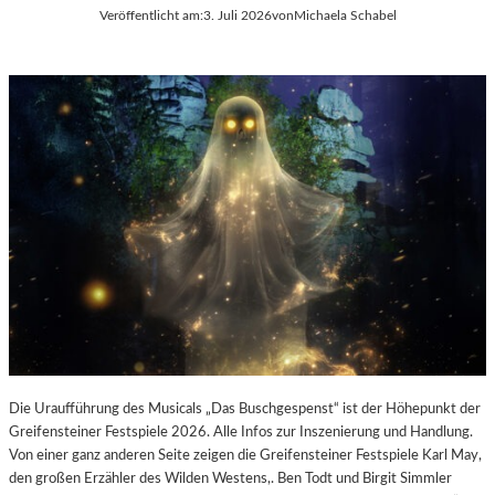
E
Veröffentlicht am:
3. Juli 2026
von
Michaela Schabel
L
-
K
U
L
T
U
R
-
B
L
O
G
Die Uraufführung des Musicals „Das Buschgespenst“ ist der Höhepunkt der
Greifensteiner Festspiele 2026. Alle Infos zur Inszenierung und Handlung.
Von einer ganz anderen Seite zeigen die Greifensteiner Festspiele Karl May,
den großen Erzähler des Wilden Westens,. Ben Todt und Birgit Simmler