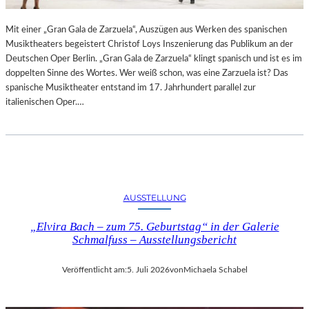
R
L
T
I
Mit einer „Gran Gala de Zarzuela“, Auszügen aus Werken des spanischen
K
N
Musiktheaters begeistert Christof Loys Inszenierung das Publikum an der
R
–
Deutschen Oper Berlin. „Gran Gala de Zarzuela“ klingt spanisch und ist es im
I
A
doppelten Sinne des Wortes. Wer weiß schon, was eine Zarzuela ist? Das
T
U
spanische Musiktheater entstand im 17. Jahrhundert parallel zur
I
S
italienischen Oper.…
K
S
–
T
A
E
U
L
S
L
B
U
L
N
AUSSTELLUNG
I
G
C
„Elvira Bach – zum 75. Geburtstag“ in der Galerie
„
K
Schmalfuss – Ausstellungsbericht
D
A
O
U
U
Veröffentlicht am:
5. Juli 2026
von
Michaela Schabel
F
B
M
L