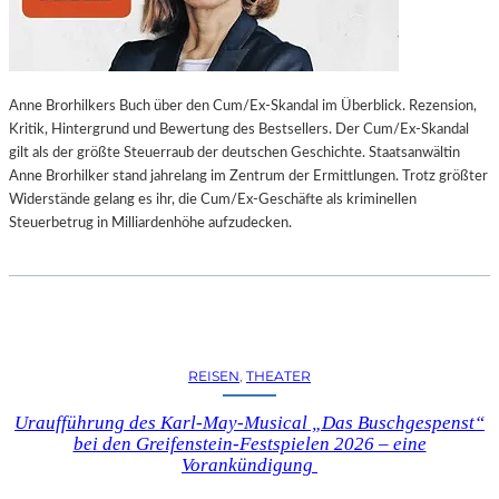
L
L
U
N
Anne Brorhilkers Buch über den Cum/Ex-Skandal im Überblick. Rezension,
G
Kritik, Hintergrund und Bewertung des Bestsellers. Der Cum/Ex-Skandal
S
gilt als der größte Steuerraub der deutschen Geschichte. Staatsanwältin
B
Anne Brorhilker stand jahrelang im Zentrum der Ermittlungen. Trotz größter
E
Widerstände gelang es ihr, die Cum/Ex-Geschäfte als kriminellen
R
Steuerbetrug in Milliardenhöhe aufzudecken.
I
C
H
T
V
O
N
REISEN
, 
THEATER
S
C
Uraufführung des Karl-May-Musical „Das Buschgespenst“
H
bei den Greifenstein-Festspielen 2026 – eine
A
Vorankündigung
B