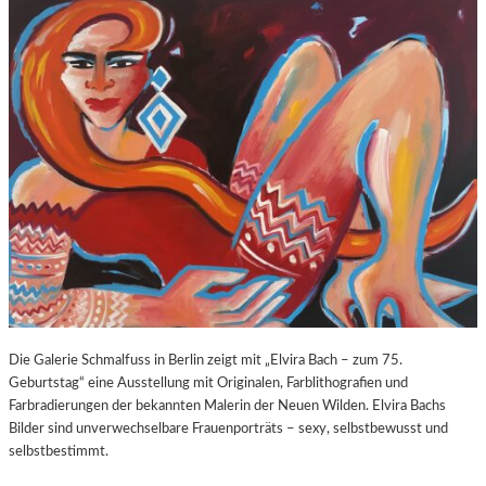
O
E
Z
E
A
X
R
P
T
O
S
S
2
U
7
R
0
E
.
“
G
I
E
N
B
D
U
E
R
R
T
K
Die Galerie Schmalfuss in Berlin zeigt mit „Elvira Bach – zum 75.
S
O
Geburtstag“ eine Ausstellung mit Originalen, Farblithografien und
T
R
Farbradierungen der bekannten Malerin der Neuen Wilden. Elvira Bachs
A
N
Bilder sind unverwechselbare Frauenporträts – sexy, selbstbewusst und
G
F
selbstbestimmt.
E
L