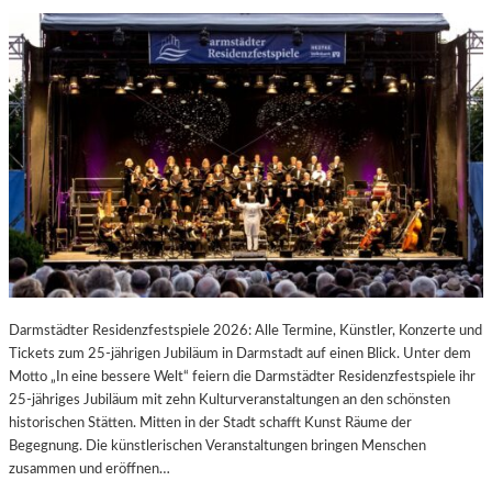
Darmstädter Residenzfestspiele 2026: Alle Termine, Künstler, Konzerte und
Tickets zum 25-jährigen Jubiläum in Darmstadt auf einen Blick. Unter dem
Motto „In eine bessere Welt“ feiern die Darmstädter Residenzfestspiele ihr
25-jähriges Jubiläum mit zehn Kulturveranstaltungen an den schönsten
historischen Stätten. Mitten in der Stadt schafft Kunst Räume der
Begegnung. Die künstlerischen Veranstaltungen bringen Menschen
zusammen und eröffnen…