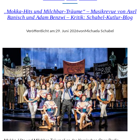
„Mokka-Hits und Milchbar-Träume“ – Musikrevue von Axel
Ranisch und Adam Benzwi – Kritik: Schabel-Kutlur-Blog
Veröffentlicht am:
29. Juni 2026
von
Michaela Schabel