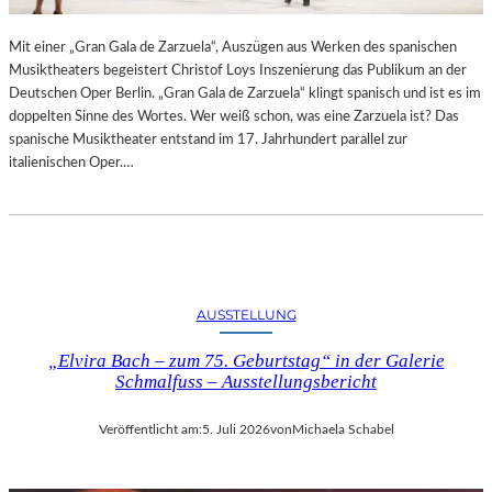
R
L
T
I
Mit einer „Gran Gala de Zarzuela“, Auszügen aus Werken des spanischen
K
N
Musiktheaters begeistert Christof Loys Inszenierung das Publikum an der
R
–
Deutschen Oper Berlin. „Gran Gala de Zarzuela“ klingt spanisch und ist es im
I
A
doppelten Sinne des Wortes. Wer weiß schon, was eine Zarzuela ist? Das
T
U
spanische Musiktheater entstand im 17. Jahrhundert parallel zur
I
S
italienischen Oper.…
K
S
–
T
A
E
U
L
S
L
B
U
L
N
AUSSTELLUNG
I
G
C
„Elvira Bach – zum 75. Geburtstag“ in der Galerie
„
K
Schmalfuss – Ausstellungsbericht
D
A
O
U
U
Veröffentlicht am:
5. Juli 2026
von
Michaela Schabel
F
B
M
L