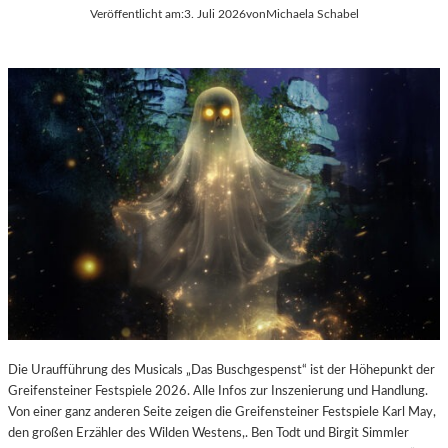
E
Veröffentlicht am:
3. Juli 2026
von
Michaela Schabel
L
-
K
U
L
T
U
R
-
B
L
O
G
Die Uraufführung des Musicals „Das Buschgespenst“ ist der Höhepunkt der
Greifensteiner Festspiele 2026. Alle Infos zur Inszenierung und Handlung.
Von einer ganz anderen Seite zeigen die Greifensteiner Festspiele Karl May,
den großen Erzähler des Wilden Westens,. Ben Todt und Birgit Simmler