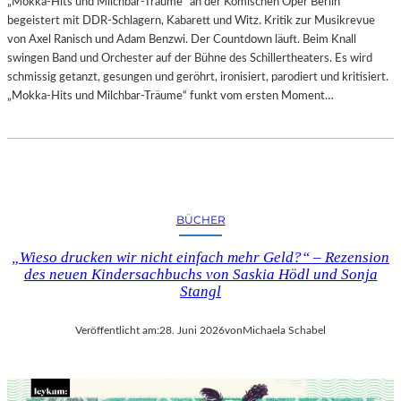
„Mokka-Hits und Milchbar-Träume“ an der Komischen Oper Berlin
begeistert mit DDR-Schlagern, Kabarett und Witz. Kritik zur Musikrevue
von Axel Ranisch und Adam Benzwi. Der Countdown läuft. Beim Knall
swingen Band und Orchester auf der Bühne des Schillertheaters. Es wird
schmissig getanzt, gesungen und geröhrt, ironisiert, parodiert und kritisiert.
„Mokka-Hits und Milchbar-Träume“ funkt vom ersten Moment…
BÜCHER
„Wieso drucken wir nicht einfach mehr Geld?“ – Rezension
des neuen Kindersachbuchs von Saskia Hödl und Sonja
Stangl
Veröffentlicht am:
28. Juni 2026
von
Michaela Schabel