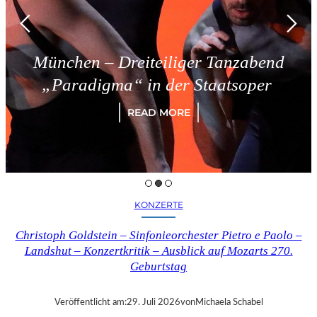
n – Dreiteiliger Tanzabend
Tri
digma“ in der Staatsoper
READ MORE
KONZERTE
Christoph Goldstein – Sinfonieorchester Pietro e Paolo –
Landshut – Konzertkritik – Ausblick auf Mozarts 270.
Geburtstag
Veröffentlicht am:
29. Juli 2026
von
Michaela Schabel