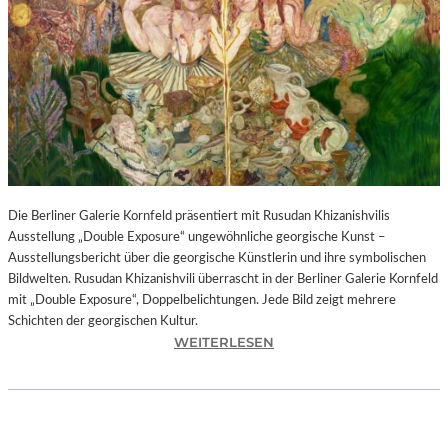
I
N
F
O
N
I
E
O
R
C
H
Die Berliner Galerie Kornfeld präsentiert mit Rusudan Khizanishvilis
E
Ausstellung „Double Exposure“ ungewöhnliche georgische Kunst –
S
Ausstellungsbericht über die georgische Künstlerin und ihre symbolischen
T
Bildwelten. Rusudan Khizanishvili überrascht in der Berliner Galerie Kornfeld
E
mit „Double Exposure“, Doppelbelichtungen. Jede Bild zeigt mehrere
R
Schichten der georgischen Kultur.
P
:
WEITERLESEN
I
R
E
U
T
S
R
U
O
D