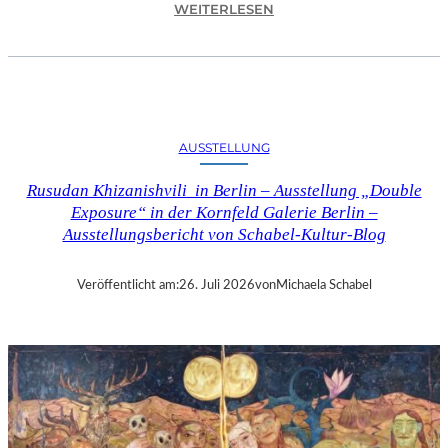
:
WEITERLESEN
C
H
R
I
S
T
AUSSTELLUNG
O
P
Rusudan Khizanishvili in Berlin – Ausstellung „Double
H
Exposure“ in der Kornfeld Galerie Berlin –
G
Ausstellungsbericht von Schabel-Kultur-Blog
O
L
D
Veröffentlicht am:
26. Juli 2026
von
Michaela Schabel
S
T
E
I
N
–
S