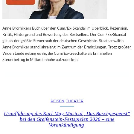
L
L
U
N
Anne Brorhilkers Buch über den Cum/Ex-Skandal im Überblick. Rezension,
G
Kritik, Hintergrund und Bewertung des Bestsellers. Der Cum/Ex-Skandal
S
gilt als der größte Steuerraub der deutschen Geschichte. Staatsanwältin
B
Anne Brorhilker stand jahrelang im Zentrum der Ermittlungen. Trotz größter
E
Widerstände gelang es ihr, die Cum/Ex-Geschäfte als kriminellen
R
Steuerbetrug in Milliardenhöhe aufzudecken.
I
C
H
T
V
O
N
REISEN
, 
THEATER
S
C
Uraufführung des Karl-May-Musical „Das Buschgespenst“
H
bei den Greifenstein-Festspielen 2026 – eine
A
Vorankündigung
B