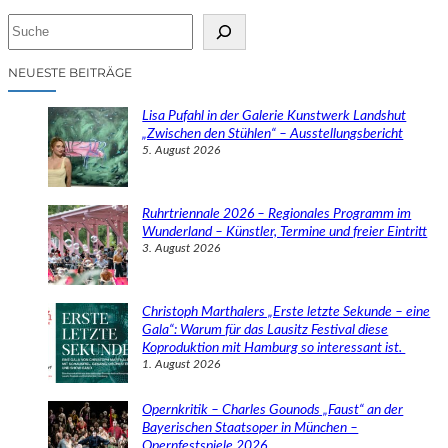
S
u
c
NEUESTE BEITRÄGE
h
e
Lisa Pufahl in der Galerie Kunstwerk Landshut
n
„Zwischen den Stühlen“ – Ausstellungsbericht
5. August 2026
Ruhrtriennale 2026 – Regionales Programm im
Wunderland – Künstler, Termine und freier Eintritt
3. August 2026
Christoph Marthalers „Erste letzte Sekunde – eine
Gala“: Warum für das Lausitz Festival diese
Koproduktion mit Hamburg so interessant ist.
1. August 2026
Opernkritik – Charles Gounods „Faust“ an der
Bayerischen Staatsoper in München –
Opernfestspiele 2026