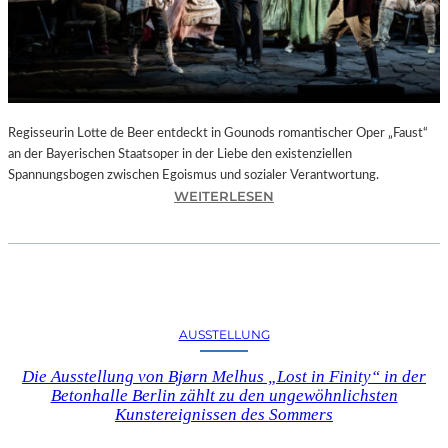
T
E
L
E
T
Z
T
Regisseurin Lotte de Beer entdeckt in Gounods romantischer Oper „Faust“
E
an der Bayerischen Staatsoper in der Liebe den existenziellen
S
Spannungsbogen zwischen Egoismus und sozialer Verantwortung.
E
:
WEITERLESEN
K
O
U
P
N
E
D
R
E
N
–
K
AUSSTELLUNG
E
R
I
I
Die Ausstellung von Bjørn Melhus „Lost in Finity“ in der
N
T
Betonhalle Berlin zählt zu den ungewöhnlichsten
E
I
Kunstereignissen des Sommers
G
K
A
–