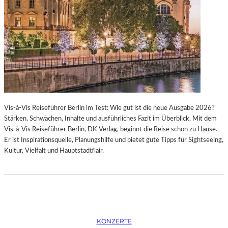
K
S
T
O
I
P
O
E
N
R
M
I
I
N
T
M
H
Ü
A
N
Vis-à-Vis Reiseführer Berlin im Test: Wie gut ist die neue Ausgabe 2026?
M
C
Stärken, Schwächen, Inhalte und ausführliches Fazit im Überblick. Mit dem
B
H
Vis-à-Vis Reiseführer Berlin, DK Verlag, beginnt die Reise schon zu Hause.
U
E
Er ist Inspirationsquelle, Planungshilfe und bietet gute Tipps für Sightseeing,
R
N
Kultur, Vielfalt und Hauptstadtflair.
G
–
S
O
O
P
I
E
N
R
T
N
E
F
KONZERTE
R
E