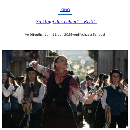
KINO
„So klingt das Leben“ – Kritik
Veröffentlicht am:
11. Juli 2026
von
Michaela Schabel