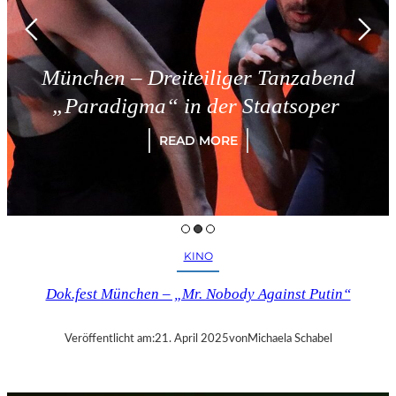
München – Dreiteiliger Tanzabend
„Paradigma“ in der Staatsoper
READ MORE
KINO
Dok.fest München – „Mr. Nobody Against Putin“
Veröffentlicht am:
21. April 2025
von
Michaela Schabel