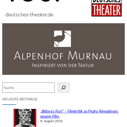
S
u
c
NEUESTE BEITRÄGE
h
e
„Bitteres Fest“ – Filmkritik zu Pedro Almodóvars
n
neuem Film
8. August 2026