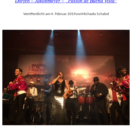
Dorfen – Jakobmayer – „Pasión de Buena Vista“
K
U
N
Veröffentlicht am:
4. Februar 2019
von
Michaela Schabel
S
T
W
E
R
K