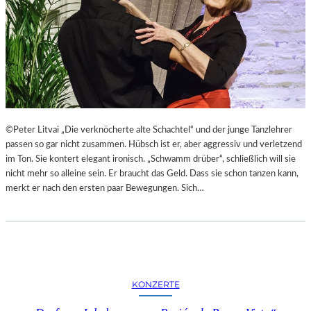
T
L
E
R
I
N
N
E
N
©Peter Litvai „Die verknöcherte alte Schachtel“ und der junge Tanzlehrer
I
passen so gar nicht zusammen. Hübsch ist er, aber aggressiv und verletzend
N
im Ton. Sie kontert elegant ironisch. „Schwamm drüber“, schließlich will sie
D
nicht mehr so alleine sein. Er braucht das Geld. Dass sie schon tanzen kann,
E
merkt er nach den ersten paar Bewegungen. Sich…
R
G
A
L
E
R
KONZERTE
I
E