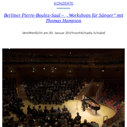
KONZERTE
Berliner Pierre-Boulez-Saal – „Workshops für Sänger“ mit
Thomas Hampson
Veröffentlicht am:
30. Januar 2019
von
Michaela Schabel