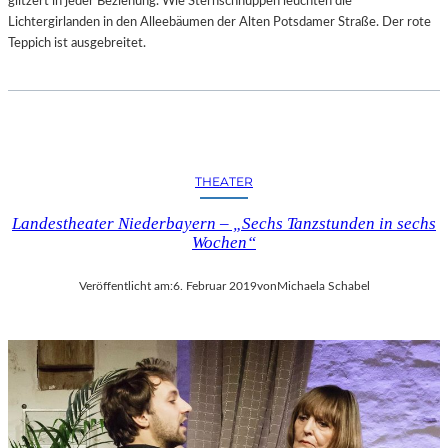
glitzert in jeder Beziehung. Wie Sternschnuppen leuchten die
–
Lichtergirlanden in den Alleebäumen der Alten Potsdamer Straße. Der rote
A
Teppich ist ausgebreitet.
R
B
E
I
T
E
THEATER
N
V
Landestheater Niederbayern – „Sechs Tanzstunden in sechs
O
Wochen“
N
N
Veröffentlicht am:
6. Februar 2019
von
Michaela Schabel
E
U
E
N
K
Ü
N
S