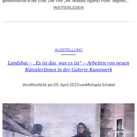
geheimnisvoll in der Erde. Der Film „Mr. Nobody Against Putin“ beginnt…
:
WEITERLESEN
D
O
K
.
F
E
AUSSTELLUNG
S
T
Landshut – „Es ist das, was es ist“ – Arbeiten von neuen
M
KünstlerInnen in der Galerie Kunstwerk
Ü
N
C
Veröffentlicht am:
20. April 2025
von
Michaela Schabel
H
E
N
–
„
M
R
.