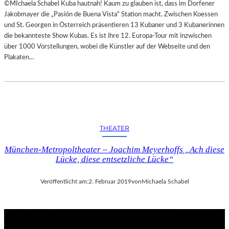
©MIchaela Schabel Kuba hautnah! Kaum zu glauben ist, dass im Dorfener
Jakobmayer die „Pasión de Buena Vista“ Station macht. Zwischen Koessen
und St. Georgen in Österreich präsentieren 13 Kubaner und 3 Kubanerinnen
die bekannteste Show Kubas. Es ist ihre 12. Europa-Tour mit inzwischen
über 1000 Vorstellungen, wobei die Künstler auf der Webseite und den
Plakaten…
THEATER
München-Metropoltheater – Joachim Meyerhoffs „Ach diese
Lücke, diese entsetzliche Lücke“
Veröffentlicht am:
2. Februar 2019
von
Michaela Schabel