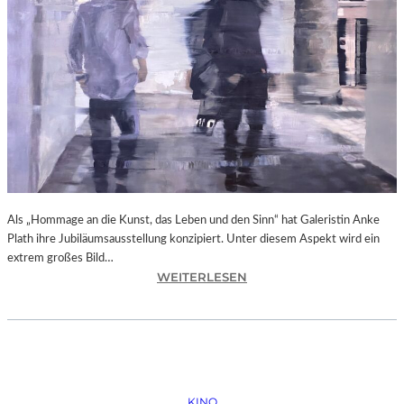
N
O
B
O
D
Y
A
G
A
I
N
Als „Hommage an die Kunst, das Leben und den Sinn“ hat Galeristin Anke
S
Plath ihre Jubiläumsausstellung konzipiert. Unter diesem Aspekt wird ein
T
extrem großes Bild…
P
:
WEITERLESEN
U
L
T
A
I
N
N
D
“
S
H
KINO