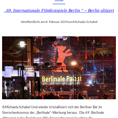
U
T
„69. Internationale Filmfestspiele Berlin “ – Berlin glitzert
–
„
Veröffentlicht am:
8. Februar 2019
von
Michaela Schabel
E
S
I
S
T
D
A
S
,
W
A
S
E
S
I
S
©Michaela Schabel Und wieder kristallisiert sich der Berliner Bär im
T
Sternchenkosmos der „Berlinale“-Werbung heraus. Die 69. Berlinale
“