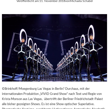
Veröffentlicht am:
11. November 2018
von
Michaela Schabel
A
Y
E
R
N
©Brinkhoff/Moegenburg Las Vegas in Berlin? Durchaus, mit der
internationalen Produktion „VIVID Grand Show“ nach Text und Regie von
Krista Monson aus Las Vegas, übertrifft der Berliner Friedrichstadt-Palast
alle bisher gezeigten Shows. Es ist eine Show optischer Superlative.