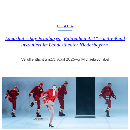
N
D
S
H
THEATER
U
T
Landshut – Ray Bradburys „Fahrenheit 451“ – mitreißend
–
inszeniert im Landestheater Niederbayern
T
H
O
Veröffentlicht am:
13. April 2025
von
Michaela Schabel
M
A
S
K
Ö
C
K
S
A
G
I