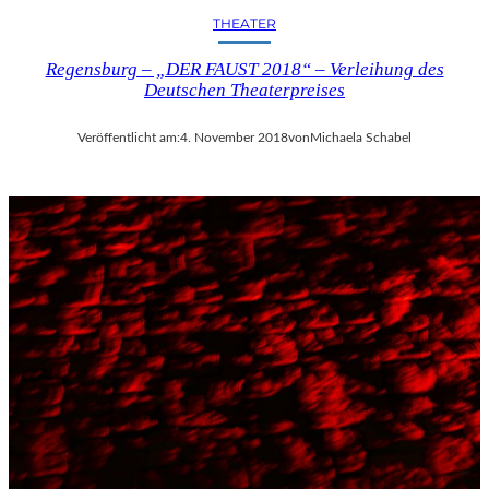
THEATER
Regensburg – „DER FAUST 2018“ – Verleihung des
Deutschen Theaterpreises
Veröffentlicht am:
4. November 2018
von
Michaela Schabel