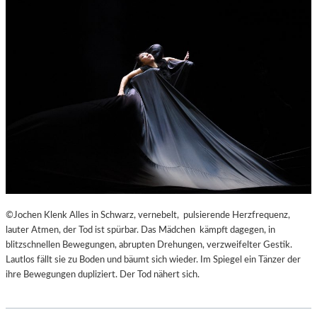
©Jochen Klenk Alles in Schwarz, vernebelt, pulsierende Herzfrequenz,
lauter Atmen, der Tod ist spürbar. Das Mädchen kämpft dagegen, in
blitzschnellen Bewegungen, abrupten Drehungen, verzweifelter Gestik.
Lautlos fällt sie zu Boden und bäumt sich wieder. Im Spiegel ein Tänzer der
ihre Bewegungen dupliziert. Der Tod nähert sich.