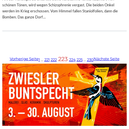
schönen Tönen, wird wegen Schizophrenie vergast. Die beiden Onkel
werden im Krieg erschossen. Vom Himmel fallen Staniolfolien, dann die
Bomben. Das ganze Dorf…
223
Vorherige Seite
Nächste Seite
1
…
221
222
224
225
…
230