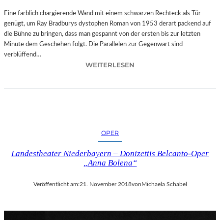
T
A
Eine farblich chargierende Wand mit einem schwarzen Rechteck als Tür
T
genügt, um Ray Bradburys dystophen Roman von 1953 derart packend auf
I
die Bühne zu bringen, dass man gespannt von der ersten bis zur letzten
O
Minute dem Geschehen folgt. Die Parallelen zur Gegenwart sind
N
verblüffend…
:
S
WEITERLESEN
L
S
A
T
N
Ü
D
C
S
K
H
„
OPER
U
U
T
N
Landestheater Niederbayern – Donizettis Belcanto-Oper
–
D
„Anna Bolena“
R
A
A
L
Veröffentlicht am:
21. November 2018
von
Michaela Schabel
Y
L
B
E
R
T
A
I