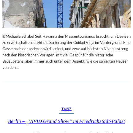
I
E
M
S
L
T
A
H
N
E
D
A
©Michaela Schabel Seit Havanna den Massentourismus braucht, um Devisen
E
T
zu erwirtschaften, steht die Sanierung der Cuidad Vieja im Vordergrund. Eine
S
E
Gasse nach der anderen wird saniert, und zwar auf höchsten Niveau, streng
T
R
nach den historischen Vorlagen, mit viel Gespür für die historische
H
Bausubstanz, aber immer auch unter dem Aspekt, wie die sanierten Häuser
E
von den…
A
T
E
R
N
I
E
TANZ
D
E
Berlin – „VIVID Grand Show“ im Friedrichstadt-Palast
R
B