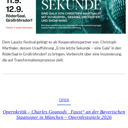
E
N
“
–
A
U
S
Dem Lausitz Festival gelingt es als Kooperationspartner von Christoph
S
Marthaler, dessen Uraufführung „Erste letzte Sekunde – eine Gala“ in den
T
RöderSaal in Großröhrsdorf zu bringen. Vorbericht über eine Inszenierung,
E
die auf Transformationsprozesse zielt.
L
L
U
N
G
S
OPER
B
E
Opernkritik – Charles Gounods „Faust“ an der Bayerischen
R
Staatsoper in München – Opernfestspiele 2026
I
C