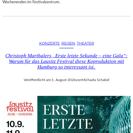
D
Wochenenden im Festivalzentrum.
S
H
U
T
„
Z
KONZERTE
, 
REISEN
, 
THEATER
W
I
Christoph Marthalers „Erste letzte Sekunde – eine Gala“:
S
Warum für das Lausitz Festival diese Koproduktion mit
C
Hamburg so interessant ist.
H
E
Veröffentlicht am:
1. August 2026
von
Michaela Schabel
N
D
E
N
S
T
Ü
H
L