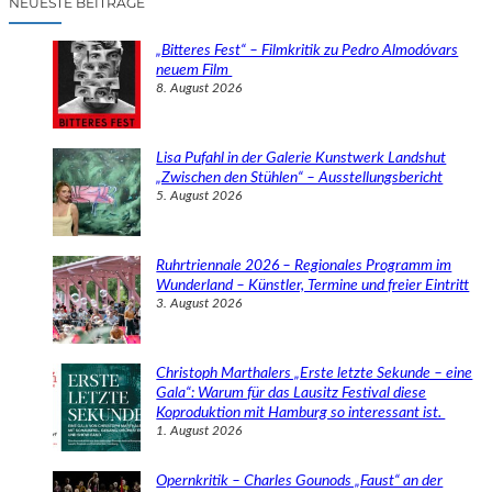
NEUESTE BEITRÄGE
h
e
„Bitteres Fest“ – Filmkritik zu Pedro Almodóvars
n
neuem Film
8. August 2026
Lisa Pufahl in der Galerie Kunstwerk Landshut
„Zwischen den Stühlen“ – Ausstellungsbericht
5. August 2026
Ruhrtriennale 2026 – Regionales Programm im
Wunderland – Künstler, Termine und freier Eintritt
3. August 2026
Christoph Marthalers „Erste letzte Sekunde – eine
Gala“: Warum für das Lausitz Festival diese
Koproduktion mit Hamburg so interessant ist.
1. August 2026
Opernkritik – Charles Gounods „Faust“ an der