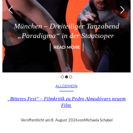
reiteiliger Tanzabend
Triest –
“ in der Staatsoper
READ MORE
ALLGEMEIN
„Bitteres Fest“ – Filmkritik zu Pedro Almodóvars neuem
Film
Veröffentlicht am:
8. August 2026
von
Michaela Schabel