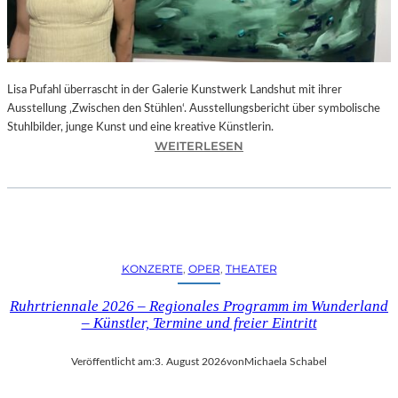
E
D
R
O
Lisa Pufahl überrascht in der Galerie Kunstwerk Landshut mit ihrer
A
Ausstellung ‚Zwischen den Stühlen‘. Ausstellungsbericht über symbolische
L
Stuhlbilder, junge Kunst und eine kreative Künstlerin.
M
:
WEITERLESEN
O
L
D
I
Ó
S
V
A
A
P
R
U
S
KONZERTE
, 
OPER
, 
THEATER
F
N
A
E
Ruhrtriennale 2026 – Regionales Programm im Wunderland
H
U
– Künstler, Termine und freier Eintritt
L
E
I
M
Veröffentlicht am:
3. August 2026
von
Michaela Schabel
N
F
D
I