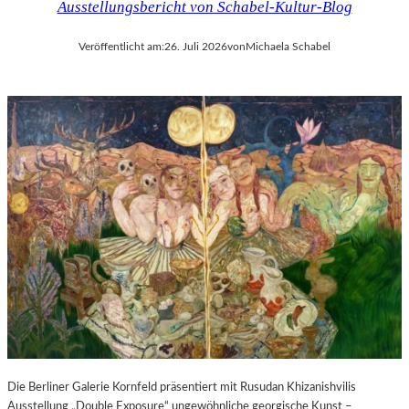
Ausstellungsbericht von Schabel-Kultur-Blog
Veröffentlicht am:
26. Juli 2026
von
Michaela Schabel
Die Berliner Galerie Kornfeld präsentiert mit Rusudan Khizanishvilis
Ausstellung „Double Exposure“ ungewöhnliche georgische Kunst –