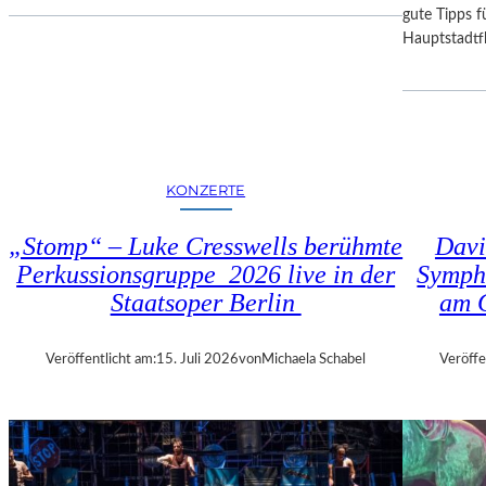
I
D
gute Tipps fü
E
E
Hauptstadtfl
S
R
E
B
K
A
O
Y
P
E
R
R
KONZERTE
O
I
D
S
„Stomp“ – Luke Cresswells berühmte
Davi
U
C
Perkussionsgruppe 2026 live in der
Symph
K
H
T
Staatsoper Berlin
am 
E
I
N
O
S
Veröffentlicht am:
15. Juli 2026
von
Michaela Schabel
Veröffe
N
T
M
A
I
A
T
T
H
S
A