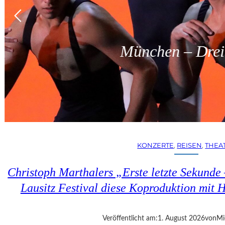
München – Dreit
KONZERTE
, 
REISEN
, 
THEA
Christoph Marthalers „Erste letzte Sekunde
Lausitz Festival diese Koproduktion mit H
Veröffentlicht am:
1. August 2026
von
Mi