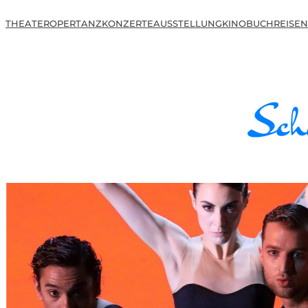
THEATER
OPER
TANZ
KONZERTE
AUSSTELLUNG
KINO
BUCH
REISEN