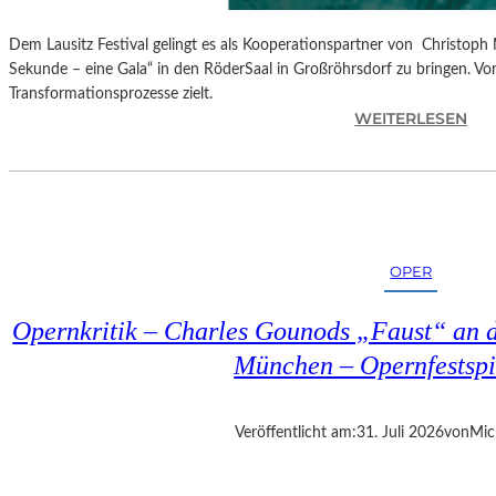
Dem Lausitz Festival gelingt es als Kooperationspartner von Christoph 
Sekunde – eine Gala“ in den RöderSaal in Großröhrsdorf zu bringen. Vorb
Transformationsprozesse zielt.
:
WEITERLESEN
C
H
R
I
S
T
OPER
O
P
Opernkritik – Charles Gounods „Faust“ an d
H
M
München – Opernfestspi
A
R
T
Veröffentlicht am:
31. Juli 2026
von
Mic
H
A