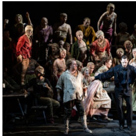
L
E
R
S
„
E
R
S
T
E
L
E
T
Z
T
E
S
E
K
U