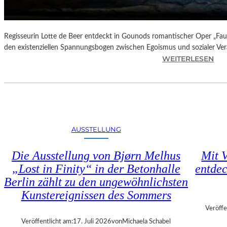
N
D
E
–
Regisseurin Lotte de Beer entdeckt in Gounods romantischer Oper „Faus
E
den existenziellen Spannungsbogen zwischen Egoismus und sozialer Ve
I
:
WEITERLESEN
N
O
E
P
G
E
A
R
L
N
A
K
AUSSTELLUNG
“
R
:
I
Die Ausstellung von Bjørn Melhus
Mit V
W
T
„Lost in Finity“ in der Betonhalle
entdec
A
I
R
Berlin zählt zu den ungewöhnlichsten
K
U
–
Kunstereignissen des Sommers
M
C
Veröffe
F
H
Veröffentlicht am:
17. Juli 2026
von
Michaela Schabel
Ü
A