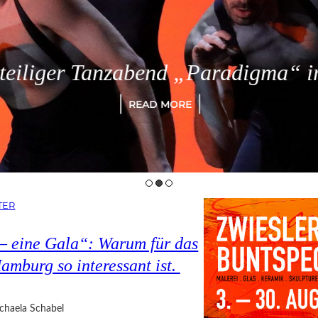
eiliger Tanzabend „Paradigma“ in
READ MORE
TER
 – eine Gala“: Warum für das
amburg so interessant ist.
chaela Schabel