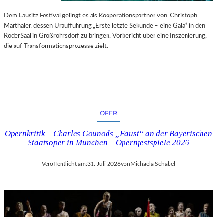
S
E
T
S
Dem Lausitz Festival gelingt es als Kooperationspartner von Christoph
E
P
Marthaler, dessen Uraufführung „Erste letzte Sekunde – eine Gala“ in den
L
R
RöderSaal in Großröhrsdorf zu bringen. Vorbericht über eine Inszenierung,
L
O
die auf Transformationsprozesse zielt.
U
G
N
R
G
A
S
M
B
M
E
I
OPER
R
M
I
W
Opernkritik – Charles Gounods „Faust“ an der Bayerischen
C
U
Staatsoper in München – Opernfestspiele 2026
H
N
T
D
Veröffentlicht am:
31. Juli 2026
von
Michaela Schabel
E
R
L
A
N