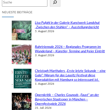
S
u
c
NEUESTE BEITRÄGE
h
e
Lisa Pufahl in der Galerie Kunstwerk Landshut
n
„Zwischen den Stühlen“ – Ausstellungsbericht
5. August 2026
Ruhrtriennale 2026 – Regionales Programm im
Wunderland – Künstler, Termine und freier Eintritt
3. August 2026
Christoph Marthalers „Erste letzte Sekunde – eine
Gala“: Warum für das Lausitz Festival diese
Koproduktion mit Hamburg so interessant ist.
1. August 2026
Opernkritik – Charles Gounods „Faust“ an der
Bayerischen Staatsoper in München –
Opernfestspiele 2026
31. Juli 2026