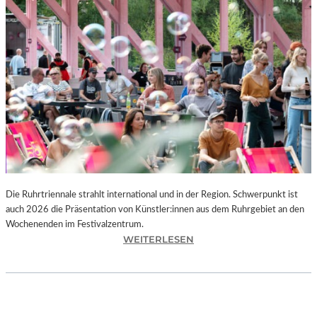
I
E
K
U
N
S
T
W
E
R
K
L
A
N
Die Ruhrtriennale strahlt international und in der Region. Schwerpunkt ist
D
auch 2026 die Präsentation von Künstler:innen aus dem Ruhrgebiet an den
S
Wochenenden im Festivalzentrum.
H
:
WEITERLESEN
U
R
T
U
„
H
Z
R
W
T