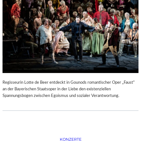
D
–
K
Ü
N
S
T
L
E
R
,
T
E
Regisseurin Lotte de Beer entdeckt in Gounods romantischer Oper „Faust“
R
an der Bayerischen Staatsoper in der Liebe den existenziellen
M
Spannungsbogen zwischen Egoismus und sozialer Verantwortung.
I
N
E
U
N
D
F
KONZERTE