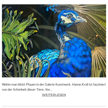
Wohin man blickt Pfauen in der Galerie Kunstwerk. Hanne Kroll ist fasziniert
von der Schönheit dieser Tiere. Vor…
:
WEITERLESEN
L
A