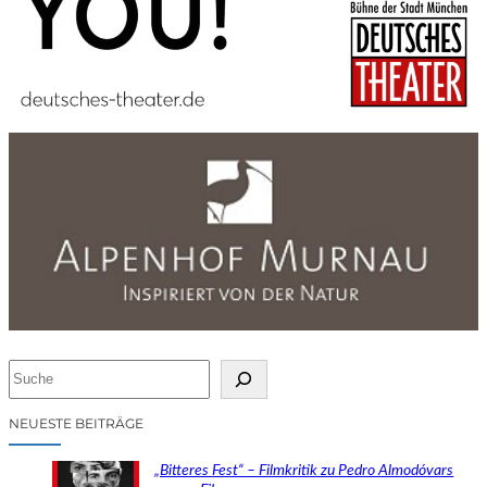
S
u
c
NEUESTE BEITRÄGE
h
e
„Bitteres Fest“ – Filmkritik zu Pedro Almodóvars
n