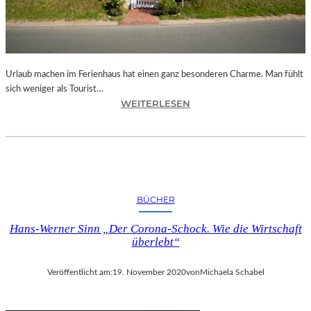
T
I
E
R
G
Urlaub machen im Ferienhaus hat einen ganz besonderen Charme. Man fühlt
E
sich weniger als Tourist…
M
:
WEITERLESEN
Ä
W
L
O
D
S
E
I
V
N
O
D
BÜCHER
N
D
H
I
Hans-Werner Sinn „Der Corona-Schock. Wie die Wirtschaft
A
E
überlebt“
N
B
N
E
Veröffentlicht am:
19. November 2020
von
Michaela Schabel
E
L
K
I
R
E