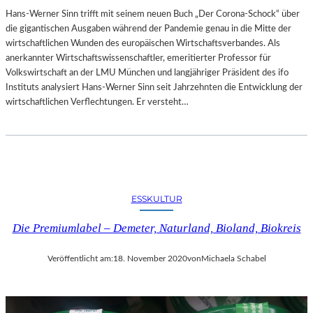
E
I
Hans-Werner Sinn trifft mit seinem neuen Buch „Der Corona-Schock“ über
R
E
die gigantischen Ausgaben während der Pandemie genau in die Mitte der
K
N
wirtschaftlichen Wunden des europäischen Wirtschaftsverbandes. Als
H
anerkannter Wirtschaftswissenschaftler, emeritierter Professor für
Ä
Volkswirtschaft an der LMU München und langjähriger Präsident des ifo
U
Instituts analysiert Hans-Werner Sinn seit Jahrzehnten die Entwicklung der
S
wirtschaftlichen Verflechtungen. Er versteht…
E
R
?
ESSKULTUR
Die Premiumlabel – Demeter, Naturland, Bioland, Biokreis
Veröffentlicht am:
18. November 2020
von
Michaela Schabel