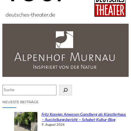
S
u
c
NEUESTE BEITRÄGE
h
e
Fritz Koenigs Anwesen Ganslberg als Künstlerhaus
n
– Ausstellungsbericht – Schabel-Kultur-Blog
9. August 2026