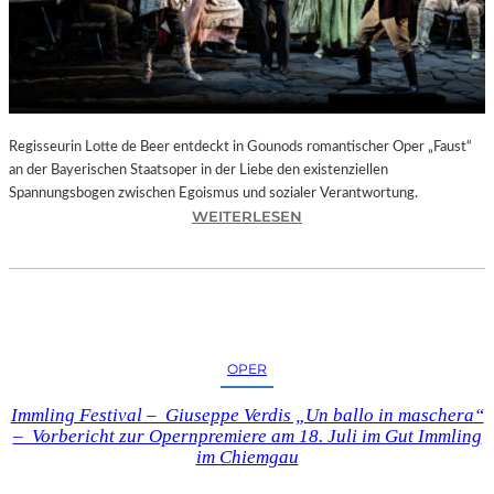
T
E
L
E
T
Z
T
Regisseurin Lotte de Beer entdeckt in Gounods romantischer Oper „Faust“
E
an der Bayerischen Staatsoper in der Liebe den existenziellen
S
Spannungsbogen zwischen Egoismus und sozialer Verantwortung.
E
:
WEITERLESEN
K
O
U
P
N
E
D
R
E
N
–
K
OPER
E
R
I
I
Immling Festival – Giuseppe Verdis „Un ballo in maschera“
N
T
– Vorbericht zur Opernpremiere am 18. Juli im Gut Immling
E
I
im Chiemgau
G
K
A
–