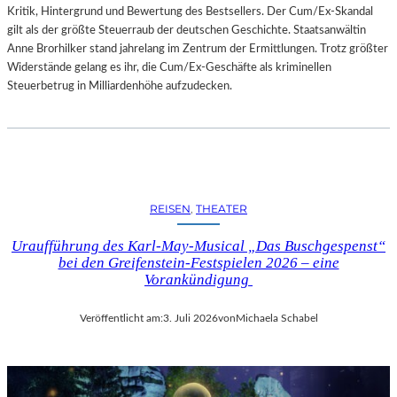
Kritik, Hintergrund und Bewertung des Bestsellers. Der Cum/Ex-Skandal
gilt als der größte Steuerraub der deutschen Geschichte. Staatsanwältin
Anne Brorhilker stand jahrelang im Zentrum der Ermittlungen. Trotz größter
Widerstände gelang es ihr, die Cum/Ex-Geschäfte als kriminellen
Steuerbetrug in Milliardenhöhe aufzudecken.
REISEN
, 
THEATER
Uraufführung des Karl-May-Musical „Das Buschgespenst“
bei den Greifenstein-Festspielen 2026 – eine
Vorankündigung
Veröffentlicht am:
3. Juli 2026
von
Michaela Schabel