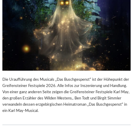
Die Uraufführung des Musicals „Das Buschgespenst“ ist der Höhepunkt der
Greifensteiner Festspiele 2026. Alle Infos zur Inszenierung und Handlung.
Von einer ganz anderen Seite zeigen die Greifensteiner Festspiele Karl May,
den großen Erzähler des Wilden Westens,. Ben Todt und Birgit Simmler
verwandeln dessen erzgebirgischen Heimatroman „Das Buschgespenst“ in
ein Karl May-Musical.