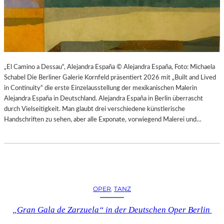
K
S
T
O
I
P
O
E
N
R
M
I
I
N
„El Camino a Dessau“, Alejandra España © Alejandra España, Foto: Michaela
T
M
Schabel Die Berliner Galerie Kornfeld präsentiert 2026 mit „Built and Lived
H
Ü
in Continuity“ die erste Einzelausstellung der mexikanischen Malerin
A
N
Alejandra España in Deutschland. Alejandra España in Berlin überrascht
M
C
durch Vielseitigkeit. Man glaubt drei verschiedene künstlerische
B
H
Handschriften zu sehen, aber alle Exponate, vorwiegend Malerei und…
U
E
R
N
G
–
S
O
O
P
I
E
OPER
, 
TANZ
N
R
T
N
„Gran Gala de Zarzuela“ in der Deutschen Oper Berlin
E
F
R
E