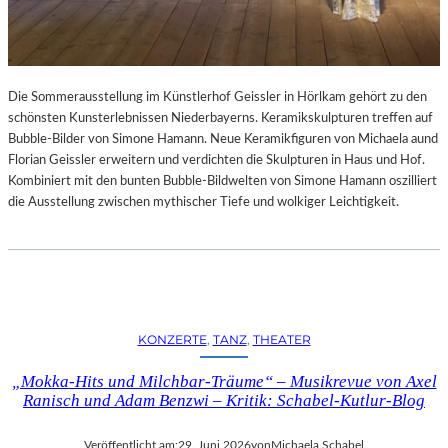
Die Sommerausstellung im Künstlerhof Geissler in Hörlkam gehört zu den
schönsten Kunsterlebnissen Niederbayerns. Keramikskulpturen treffen auf
Bubble-Bilder von Simone Hamann. Neue Keramikfiguren von Michaela aund
Florian Geissler erweitern und verdichten die Skulpturen in Haus und Hof.
Kombiniert mit den bunten Bubble-Bildwelten von Simone Hamann oszilliert
die Ausstellung zwischen mythischer Tiefe und wolkiger Leichtigkeit.
KONZERTE
, 
TANZ
, 
THEATER
„Mokka-Hits und Milchbar-Träume“ – Musikrevue von Axel
Ranisch und Adam Benzwi – Kritik: Schabel-Kutlur-Blog
Veröffentlicht am:
29. Juni 2026
von
Michaela Schabel