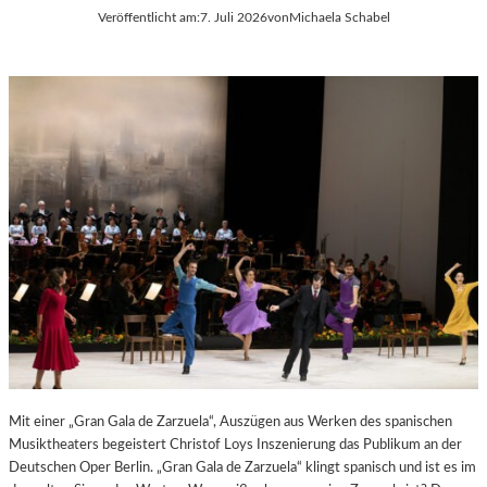
Veröffentlicht am:
7. Juli 2026
von
Michaela Schabel
E
S
S
T
S
S
A
P
N
I
T
E
I
L
S
E
T
2
.
0
2
6
Mit einer „Gran Gala de Zarzuela“, Auszügen aus Werken des spanischen
Musiktheaters begeistert Christof Loys Inszenierung das Publikum an der
Deutschen Oper Berlin. „Gran Gala de Zarzuela“ klingt spanisch und ist es im