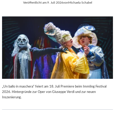
Veröffentlicht am:
9. Juli 2026
von
Michaela Schabel
L
C
A
H
“
A
:
R
W
L
A
E
R
S
U
G
M
O
F
U
Ü
N
R
O
D
D
A
S
S
„
L
F
„Un ballo in maschera“ feiert am 18. Juli Premiere beim Immling Festival
A
A
2026. Hintergründe zur Oper von Giuseppe Verdi und zur neuen
U
U
Inszenierung.
S
S
I
T
T
“