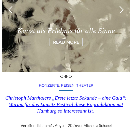
München 
ls Erlebnis für alle Sinne
„Parad
READ MORE
KONZERTE
, 
REISEN
, 
THEATER
Christoph Marthalers „Erste letzte Sekunde – eine Gala“:
Warum für das Lausitz Festival diese Koproduktion mit
Hamburg so interessant ist.
Veröffentlicht am:
1. August 2026
von
Michaela Schabel