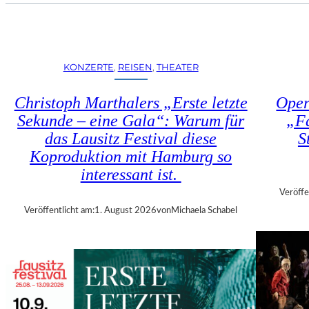
U
E
H
N
R
S
T
T
R
KONZERTE
, 
REISEN
, 
THEATER
Ü
I
H
E
Christoph Marthalers „Erste letzte
Oper
L
N
E
Sekunde – eine Gala“: Warum für
„Fa
N
N
das Lausitz Festival diese
S
A
“
L
Koproduktion mit Hamburg so
–
E
interessant ist.
A
2
U
Veröffe
0
S
Veröffentlicht am:
1. August 2026
von
Michaela Schabel
2
S
6
T
–
E
R
L
E
L
G
U
I