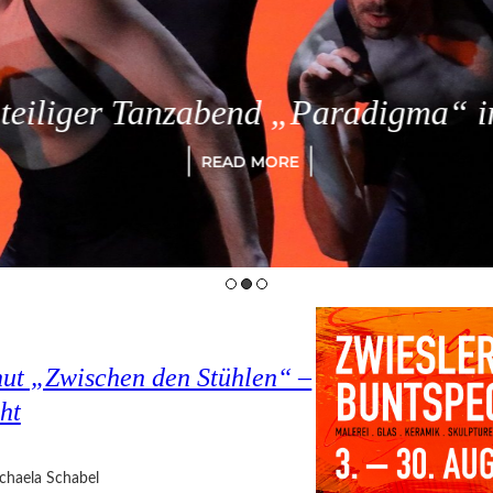
eiliger Tanzabend „Paradigma“ in
READ MORE
hut „Zwischen den Stühlen“ –
ht
chaela Schabel