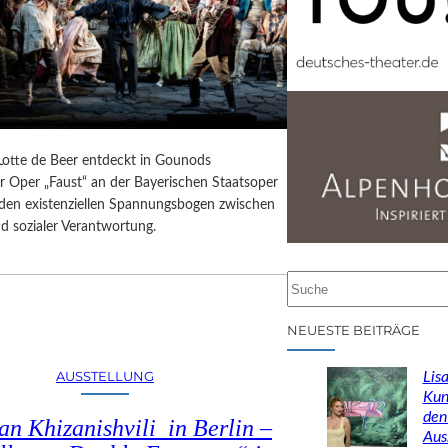
 Lotte de Beer entdeckt in Gounods
r Oper „Faust“ an der Bayerischen Staatsoper
e den existenziellen Spannungsbogen zwischen
d sozialer Verantwortung.
S
u
c
NEUESTE BEITRÄGE
h
e
AUSSTELLUNG
Lisa
n
Kun
den
n Khizanishvili in Berlin –
Aus