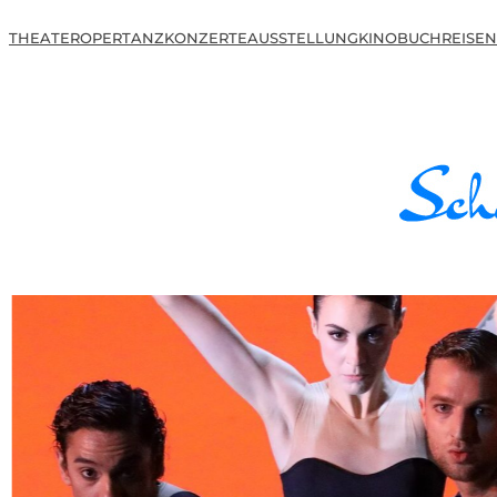
THEATER
OPER
TANZ
KONZERTE
AUSSTELLUNG
KINO
BUCH
REISEN