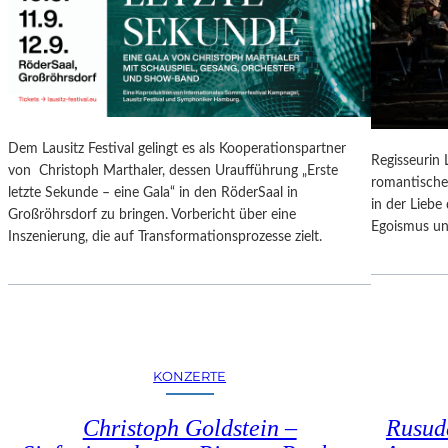
N
O
G
N
S
A
B
L
E
E
R
S
I
P
Dem Lausitz Festival gelingt es als Kooperationspartner
C
Regisseurin
R
von Christoph Marthaler, dessen Uraufführung „Erste
H
romantische
O
letzte Sekunde – eine Gala“ in den RöderSaal in
T
in der Lieb
G
Großröhrsdorf zu bringen. Vorbericht über eine
Egoismus un
R
Inszenierung, die auf Transformationsprozesse zielt.
A
M
M
I
M
W
KONZERTE
U
N
Christoph Goldstein –
Rusuda
D