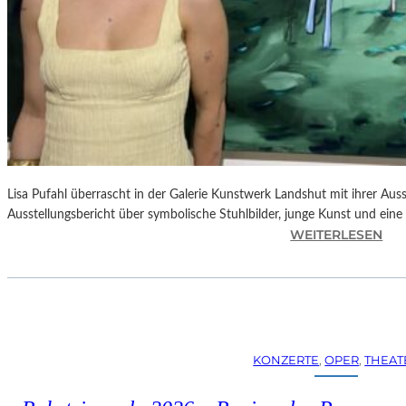
Lisa Pufahl überrascht in der Galerie Kunstwerk Landshut mit ihrer Auss
Ausstellungsbericht über symbolische Stuhlbilder, junge Kunst und eine 
:
WEITERLESEN
L
I
S
A
P
U
KONZERTE
, 
OPER
, 
THEAT
F
A