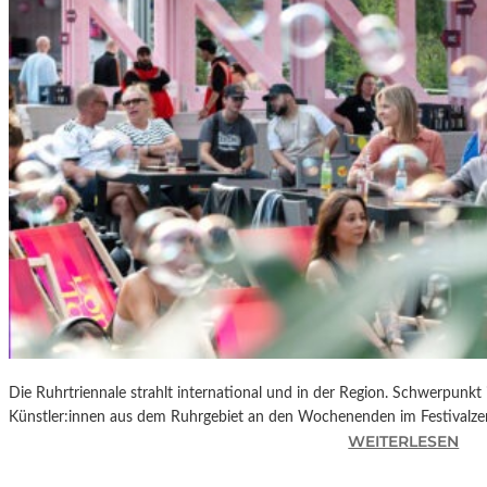
R
K
L
A
N
D
S
H
U
T
„
Z
W
I
S
C
Die Ruhrtriennale strahlt international und in der Region. Schwerpunkt
H
Künstler:innen aus dem Ruhrgebiet an den Wochenenden im Festivalze
E
:
WEITERLESEN
N
R
D