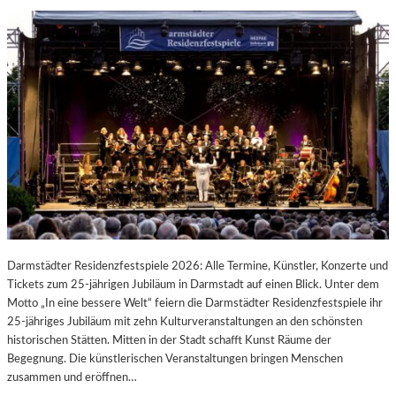
Darmstädter Residenzfestspiele 2026: Alle Termine, Künstler, Konzerte und
Tickets zum 25-jährigen Jubiläum in Darmstadt auf einen Blick. Unter dem
Motto „In eine bessere Welt“ feiern die Darmstädter Residenzfestspiele ihr
25-jähriges Jubiläum mit zehn Kulturveranstaltungen an den schönsten
historischen Stätten. Mitten in der Stadt schafft Kunst Räume der
Begegnung. Die künstlerischen Veranstaltungen bringen Menschen
zusammen und eröffnen…