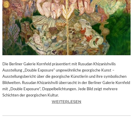
I
N
F
O
N
I
E
O
R
C
H
Die Berliner Galerie Kornfeld präsentiert mit Rusudan Khizanishvilis
E
Ausstellung „Double Exposure“ ungewöhnliche georgische Kunst –
S
Ausstellungsbericht über die georgische Künstlerin und ihre symbolischen
T
Bildwelten. Rusudan Khizanishvili überrascht in der Berliner Galerie Kornfeld
E
mit „Double Exposure“, Doppelbelichtungen. Jede Bild zeigt mehrere
R
Schichten der georgischen Kultur.
P
:
WEITERLESEN
I
R
E
U
T
S
R
U
O
D