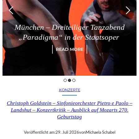
en – Dreiteiliger Tanzabend
Tr
adigma“ in der Staatsoper
READ MORE
KONZERTE
Christoph Goldstein – Sinfonieorchester Pietro e Paolo –
Landshut – Konzertkritik – Ausblick auf Mozarts 270.
Geburtstag
Veröffentlicht am:
29. Juli 2026
von
Michaela Schabel