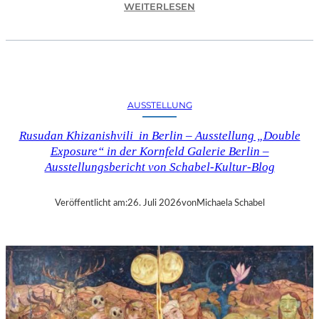
:
WEITERLESEN
C
H
R
I
S
T
AUSSTELLUNG
O
P
Rusudan Khizanishvili in Berlin – Ausstellung „Double
H
Exposure“ in der Kornfeld Galerie Berlin –
G
Ausstellungsbericht von Schabel-Kultur-Blog
O
L
D
Veröffentlicht am:
26. Juli 2026
von
Michaela Schabel
S
T
E
I
N
–
S