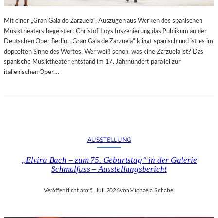
R
L
T
I
Mit einer „Gran Gala de Zarzuela“, Auszügen aus Werken des spanischen
K
N
Musiktheaters begeistert Christof Loys Inszenierung das Publikum an der
R
–
Deutschen Oper Berlin. „Gran Gala de Zarzuela“ klingt spanisch und ist es im
I
A
doppelten Sinne des Wortes. Wer weiß schon, was eine Zarzuela ist? Das
T
U
spanische Musiktheater entstand im 17. Jahrhundert parallel zur
I
S
italienischen Oper.…
K
S
–
T
A
E
U
L
S
L
B
U
L
N
AUSSTELLUNG
I
G
C
„Elvira Bach – zum 75. Geburtstag“ in der Galerie
„
K
Schmalfuss – Ausstellungsbericht
D
A
O
U
U
Veröffentlicht am:
5. Juli 2026
von
Michaela Schabel
F
B
M
L