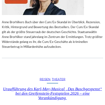
L
L
U
N
Anne Brorhilkers Buch über den Cum/Ex-Skandal im Überblick. Rezension,
G
Kritik, Hintergrund und Bewertung des Bestsellers. Der Cum/Ex-Skandal
S
gilt als der größte Steuerraub der deutschen Geschichte. Staatsanwältin
B
Anne Brorhilker stand jahrelang im Zentrum der Ermittlungen. Trotz größter
E
Widerstände gelang es ihr, die Cum/Ex-Geschäfte als kriminellen
R
Steuerbetrug in Milliardenhöhe aufzudecken.
I
C
H
T
V
O
N
REISEN
, 
THEATER
S
C
Uraufführung des Karl-May-Musical „Das Buschgespenst“
H
bei den Greifenstein-Festspielen 2026 – eine
A
Vorankündigung
B