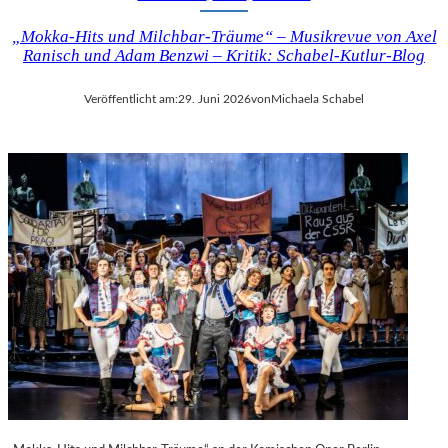
„Mokka-Hits und Milchbar-Träume“ – Musikrevue von Axel
Ranisch und Adam Benzwi – Kritik: Schabel-Kutlur-Blog
Veröffentlicht am:
29. Juni 2026
von
Michaela Schabel