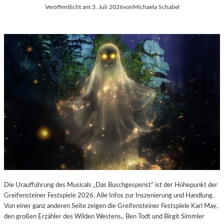
E
Veröffentlicht am:
3. Juli 2026
von
Michaela Schabel
L
-
K
U
L
T
U
R
-
B
L
O
G
Die Uraufführung des Musicals „Das Buschgespenst“ ist der Höhepunkt der
Greifensteiner Festspiele 2026. Alle Infos zur Inszenierung und Handlung.
Von einer ganz anderen Seite zeigen die Greifensteiner Festspiele Karl May,
den großen Erzähler des Wilden Westens,. Ben Todt und Birgit Simmler