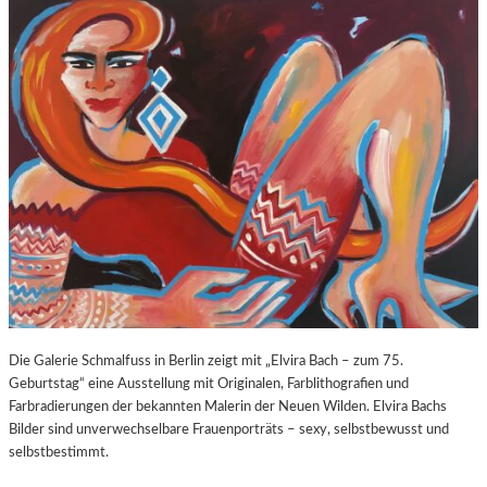
O
E
Z
E
A
X
R
P
T
O
S
S
2
U
7
R
0
E
.
“
G
I
E
N
B
D
U
E
R
R
T
K
Die Galerie Schmalfuss in Berlin zeigt mit „Elvira Bach – zum 75.
S
O
Geburtstag“ eine Ausstellung mit Originalen, Farblithografien und
T
R
Farbradierungen der bekannten Malerin der Neuen Wilden. Elvira Bachs
A
N
Bilder sind unverwechselbare Frauenporträts – sexy, selbstbewusst und
G
F
selbstbestimmt.
E
L