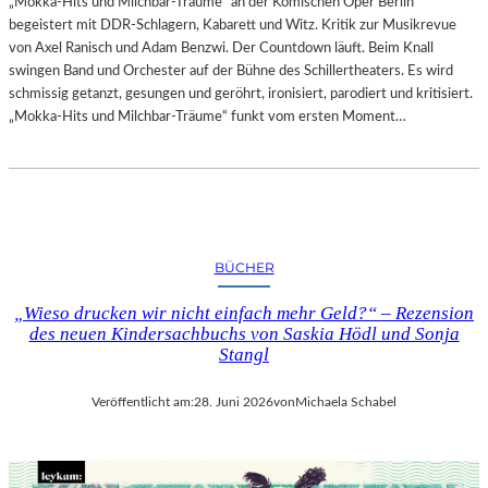
„Mokka-Hits und Milchbar-Träume“ an der Komischen Oper Berlin
begeistert mit DDR-Schlagern, Kabarett und Witz. Kritik zur Musikrevue
von Axel Ranisch und Adam Benzwi. Der Countdown läuft. Beim Knall
swingen Band und Orchester auf der Bühne des Schillertheaters. Es wird
schmissig getanzt, gesungen und geröhrt, ironisiert, parodiert und kritisiert.
„Mokka-Hits und Milchbar-Träume“ funkt vom ersten Moment…
BÜCHER
„Wieso drucken wir nicht einfach mehr Geld?“ – Rezension
des neuen Kindersachbuchs von Saskia Hödl und Sonja
Stangl
Veröffentlicht am:
28. Juni 2026
von
Michaela Schabel