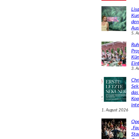
Lisa
Kun
den
Aus
5. A
Ruh
Pro
Kün
Eint
3. A
Chr
Sek
das 
Kop
inte
1. August 2026
Ope
„Fa
Sta