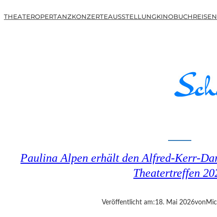
THEATER
OPER
TANZ
KONZERTE
AUSSTELLUNG
KINO
BUCH
REISEN
Paulina Alpen erhält den Alfred-Kerr-Dar
Theatertreffen 20
Veröffentlicht am:
18. Mai 2026
von
Mic