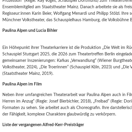
Prozession“ (Regie: Kay Voges, Schauspiel Dortmund) zum Theatertreffe
Ensemblemitglied am Staatstheater Mainz. Danach arbeitete sie als freis
Regisseur:innen Karin Beier, Wolfgang Menardi und Philipp Stölzl. Ihre s
Münchner Volkstheater, das Schauspielhaus Hamburg, die Volksbühne B
Paulina Alpen und Lucia Bihler
Ein Höhepunkt ihrer Theaterkarriere ist die Produktion „Die Welt im Rü
Schauspiel Stuttgart 2025, die 2026 zum Theatertreffen Berlin eingelade
gemeinsamer Inszenierungen: Kafkas „Verwandlung“ (Wiener Burgtheate
Volkstheater, 2024), „Die Troerinnen“ (Schauspiel Köln, 2023) und „Die 
(Staatstheater Mainz, 2019).
Paulina Alpen im Film
Neben ihrer umfangreichen Theaterarbeit war Paulina Alpen auch in F
Herren im Anzug“ (Regie: Josef Bierbichler, 2018), „Freibad“ (Regie: D
Formaten zu sehen. Sie arbeitet auch als Choreografin. Ihre darstelleris
der Fähigkeit, komplexe Charaktere glaubwürdig zu verkörpern.
Liste der vergangenen Alfred-Kerr-Preisträger