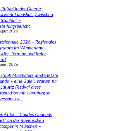
 Pufahl in der Galerie
stwerk Landshut „Zwischen
 Stühlen“ –
stellungsbericht
ugust 2026
rtriennale 2026 – Regionales
gramm im Wunderland –
stler, Termine und freier
ritt
ugust 2026
istoph Marthalers „Erste letzte
unde – eine Gala“: Warum für
Lausitz Festival diese
roduktion mit Hamburg so
ressant ist.
rnkritik – Charles Gounods
ust“ an der Bayerischen
atsoper in München –