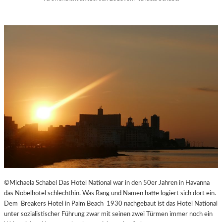
©Michaela Schabel Das Hotel National war in den 50er Jahren in Havanna
das Nobelhotel schlechthin. Was Rang und Namen hatte logiert sich dort ein.
Dem Breakers Hotel in Palm Beach 1930 nachgebaut ist das Hotel National
unter sozialistischer Führung zwar mit seinen zwei Türmen immer noch ein