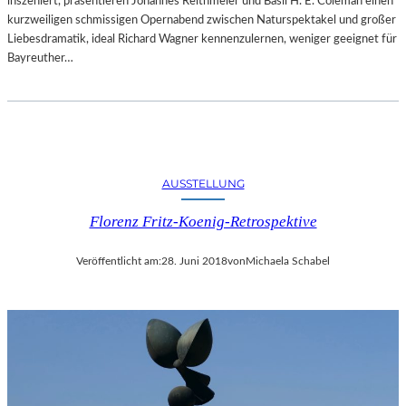
inszeniert, präsentieren Johannes Reithmeier und Basil H. E. Coleman einen
kurzweiligen schmissigen Opernabend zwischen Naturspektakel und großer
Liebesdramatik, ideal Richard Wagner kennenzulernen, weniger geeignet für
Bayreuther…
AUSSTELLUNG
Florenz Fritz-Koenig-Retrospektive
Veröffentlicht am:
28. Juni 2018
von
Michaela Schabel