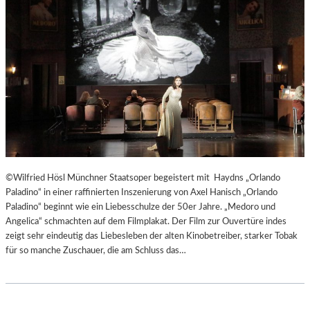
T
E
R
T
R
E
F
F
E
N
“
D
©Wilfried Hösl Münchner Staatsoper begeistert mit Haydns „Orlando
E
Paladino“ in einer raffinierten Inszenierung von Axel Hanisch „Orlando
R
Paladino“ beginnt wie ein Liebesschulze der 50er Jahre. „Medoro und
B
Angelica“ schmachten auf dem Filmplakat. Der Film zur Ouvertüre indes
E
zeigt sehr eindeutig das Liebesleben der alten Kinobetreiber, starker Tobak
R
für so manche Zuschauer, die am Schluss das…
L
I
N
E