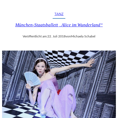
R
F
E
TANZ
S
T
München-Staatsballett „Alice im Wunderland“
S
P
Veröffentlicht am:
22. Juli 2018
von
Michaela Schabel
I
E
L
E