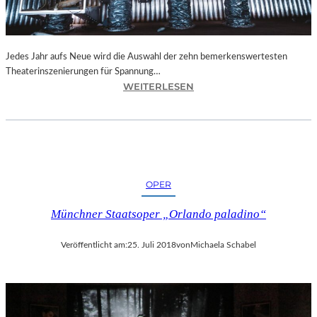
N
I
C
H
Jedes Jahr aufs Neue wird die Auswahl der zehn bemerkenswertesten
T
Theaterinszenierungen für Spannung…
W
:
WEITERLESEN
E
B
R
E
D
R
E
L
N
I
“
N
OPER
–
„
Münchner Staatsoper „Orlando paladino“
6
2
Veröffentlicht am:
25. Juli 2018
von
Michaela Schabel
.
T
H
E
A