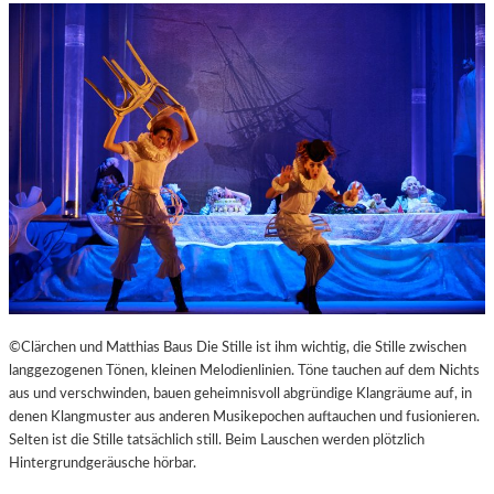
©Clärchen und Matthias Baus Die Stille ist ihm wichtig, die Stille zwischen
langgezogenen Tönen, kleinen Melodienlinien. Töne tauchen auf dem Nichts
aus und verschwinden, bauen geheimnisvoll abgründige Klangräume auf, in
denen Klangmuster aus anderen Musikepochen auftauchen und fusionieren.
Selten ist die Stille tatsächlich still. Beim Lauschen werden plötzlich
Hintergrundgeräusche hörbar.