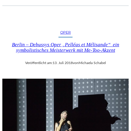
OPER
Berlin – Debussys Oper „Pelléas et Mélisande“ ein
symbolistisches Meisterwerk mit Me-Too-Akzent
Veröffentlicht am:
13. Juli 2018
von
Michaela Schabel