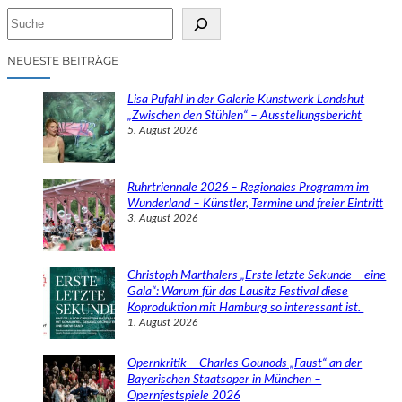
S
u
c
NEUESTE BEITRÄGE
h
e
Lisa Pufahl in der Galerie Kunstwerk Landshut
n
„Zwischen den Stühlen“ – Ausstellungsbericht
5. August 2026
Ruhrtriennale 2026 – Regionales Programm im
Wunderland – Künstler, Termine und freier Eintritt
3. August 2026
Christoph Marthalers „Erste letzte Sekunde – eine
Gala“: Warum für das Lausitz Festival diese
Koproduktion mit Hamburg so interessant ist.
1. August 2026
Opernkritik – Charles Gounods „Faust“ an der
Bayerischen Staatsoper in München –
Opernfestspiele 2026