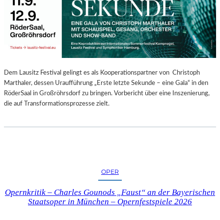
E
N
“
–
A
U
S
Dem Lausitz Festival gelingt es als Kooperationspartner von Christoph
S
Marthaler, dessen Uraufführung „Erste letzte Sekunde – eine Gala“ in den
T
RöderSaal in Großröhrsdorf zu bringen. Vorbericht über eine Inszenierung,
E
die auf Transformationsprozesse zielt.
L
L
U
N
G
S
OPER
B
E
Opernkritik – Charles Gounods „Faust“ an der Bayerischen
R
Staatsoper in München – Opernfestspiele 2026
I
C