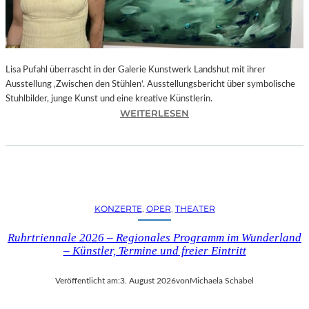
E
D
R
O
Lisa Pufahl überrascht in der Galerie Kunstwerk Landshut mit ihrer
A
Ausstellung ‚Zwischen den Stühlen‘. Ausstellungsbericht über symbolische
L
Stuhlbilder, junge Kunst und eine kreative Künstlerin.
M
:
WEITERLESEN
O
L
D
I
Ó
S
V
A
A
P
R
U
S
KONZERTE
, 
OPER
, 
THEATER
F
N
A
E
Ruhrtriennale 2026 – Regionales Programm im Wunderland
H
U
– Künstler, Termine und freier Eintritt
L
E
I
M
Veröffentlicht am:
3. August 2026
von
Michaela Schabel
N
F
D
I