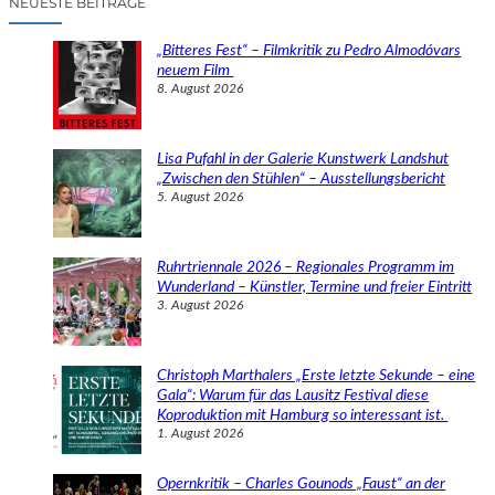
NEUESTE BEITRÄGE
h
e
„Bitteres Fest“ – Filmkritik zu Pedro Almodóvars
n
neuem Film
8. August 2026
Lisa Pufahl in der Galerie Kunstwerk Landshut
„Zwischen den Stühlen“ – Ausstellungsbericht
5. August 2026
Ruhrtriennale 2026 – Regionales Programm im
Wunderland – Künstler, Termine und freier Eintritt
3. August 2026
Christoph Marthalers „Erste letzte Sekunde – eine
Gala“: Warum für das Lausitz Festival diese
Koproduktion mit Hamburg so interessant ist.
1. August 2026
Opernkritik – Charles Gounods „Faust“ an der