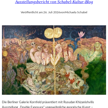
Ausstellungsbericht von Schabel-Kultur-Blog
Veröffentlicht am:
26. Juli 2026
von
Michaela Schabel
Die Berliner Galerie Kornfeld präsentiert mit Rusudan Khizanishvilis
Ausstellung „Double Exposure“ ungewöhnliche georgische Kunst –