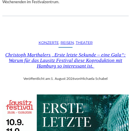
D
Wochenenden im Festivalzentrum.
S
H
U
T
„
Z
KONZERTE
, 
REISEN
, 
THEATER
W
I
Christoph Marthalers „Erste letzte Sekunde – eine Gala“:
S
Warum für das Lausitz Festival diese Koproduktion mit
C
Hamburg so interessant ist.
H
E
Veröffentlicht am:
1. August 2026
von
Michaela Schabel
N
D
E
N
S
T
Ü
H
L