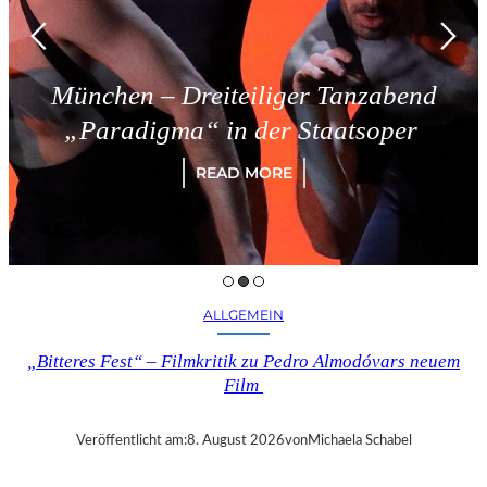
n – Dreiteiliger Tanzabend
Trie
digma“ in der Staatsoper
READ MORE
ALLGEMEIN
„Bitteres Fest“ – Filmkritik zu Pedro Almodóvars neuem
Film
Veröffentlicht am:
8. August 2026
von
Michaela Schabel