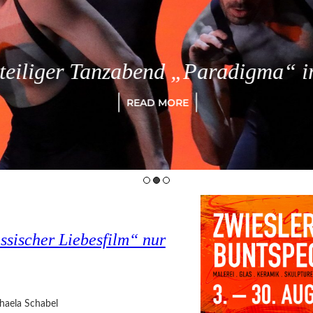
eiliger Tanzabend „Paradigma“ in
READ MORE
assischer Liebesfilm“ nur
haela Schabel