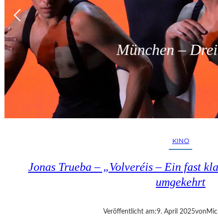
München – Dreit
KINO
Jonas Trueba – „Volveréis – Ein fast kl
umgekehrt
Veröffentlicht am:
9. April 2025
von
Mic