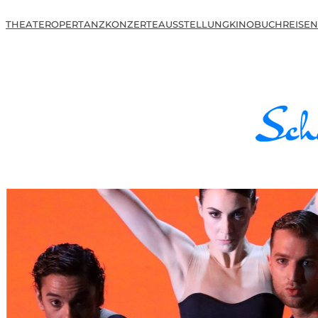
THEATER
OPER
TANZ
KONZERTE
AUSSTELLUNG
KINO
BUCH
REISEN