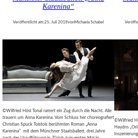
A
L
Karenina“
U
M
„
“
B
Veröffentlicht am:
25. Juli 2018
von
Michaela Schabel
Veröffe
N
E
U
S
R
S
U
E
M
R
G
K
E
O
K
N
E
N
H
T
R
E
T
E
S
©Wilfried Hösl Tonal rattert ein Zug durch die Nacht. Alle
N
trauern um Anna Karenina. Vom Schluss her choreografiert
©Wilfried H
I
Christian Spuck Tolstois berühmten Roman „Anna
Haydns „Orla
C
Karenina“ mit dem Münchner Staatsballett, drei Jahre
Inszenierun
H