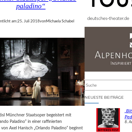
paladino“
ntlicht am:
25. Juli 2018
von
Michaela Schabel
S
u
c
NEUESTE BEITRÄGE
h
e
„Bit
n
ösl Münchner Staatsoper begeistert mit
Ped
ndo Paladino“ in einer raffinierten
8. A
g von Axel Hanisch „Orlando Paladino“ beginnt