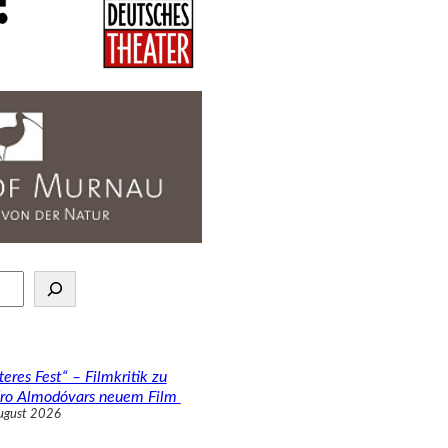
teres Fest“ – Filmkritik zu
ro Almodóvars neuem Film
ugust 2026