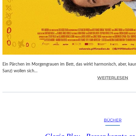
Ein Pärchen im Morgengrauen im Bett, das wirkt harmonisch, aber, kaum
Sanz) wollen sich…
:
WEITERLESEN
J
O
N
A
S
T
BÜCHER
R
U