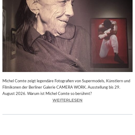
I
E
D
E
R
F
A
R
B
E
N
.
P
Michel Comte zeigt legendäre Fotografien von Supermodels, Künstlern und
A
Filmikonen der Berliner Galerie CAMERA WORK. Ausstellung bis 29.
U
August 2026. Warum ist Michel Comte so berühmt?
L
:
WEITERLESEN
S
„
I
M
G
I
N
C
A
H
C