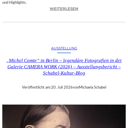
und Highlights.
:
WEITERLESEN
A
U
S
S
T
E
AUSSTELLUNG
L
L
„Michel Comte“ in Berlin – legendäre Fotografien in der
U
Galerie CAMERA WORK (2026) – Ausstellungsbericht –
N
Schabel-Kultur-Blog
G
„
S
Veröffentlicht am:
20. Juli 2026
von
Michaela Schabel
Y
M
P
H
O
N