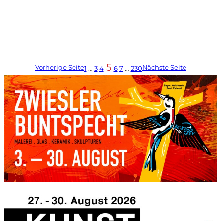
5
Vorherige Seite
Nächste Seite
1
…
3
4
6
7
…
230