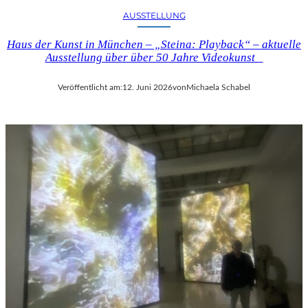
E
U
AUSSTELLUNG
L
N
C
D
Haus der Kunst in München – „Steina: Playback“ – aktuelle
O
D
Ausstellung über über 50 Jahre Videokunst
M
E
T
R
Veröffentlicht am:
12. Juni 2026
von
Michaela Schabel
E
N
“
E
I
O
N
I
B
M
E
P
R
R
L
E
I
S
N
S
–
I
L
O
E
N
G
I
E
S