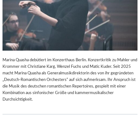
–
-
S
B
C
L
H
O
A
G
B
E
L
-
K
Marina Quasha debütiert im Konzerthaus Berlin. Konzertkritik zu Mahler und
U
Krommer mit Christiane Karg, Wenzel Fuchs und Matic Kuder. Seit 2025
L
macht Marina Quasha als Generalmusikdirektorin des von ihr gegründeten
T
„Deutsch-Romantischen Orchesters“ auf sich aufmerksam. Ihr Anspruch ist
U
die Musik des deutschen romantischen Repertoires, gespielt mit einer
R
Kombination aus sinfonischer Größe und kammermusikalischer
-
Durchsichtigkeit.
B
L
O
G