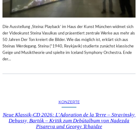
N
M
D
U
Ä
S
R
“
E
Die Ausstellung ‚Steina: Playback‘ im Haus der Kunst München widmet sich
I
F
der Videokunst Steina Vasulkas und präsentiert zentrale Werke aus mehr als
M
O
50 Jahren Der Ton kreiert die Bilder. Wie das möglich ist, erklärt sich aus
M
T
Steinas Werdegang. Steina (*1940, Reykjavik) studierte zunächst klassische
U
O
Geige und Musiktheorie und spielte im Iceland Symphony Orchestra. Ende
S
G
der…
E
R
U
A
M
F
B
I
A
E
R
N
B
KONZERTE
I
E
N
R
Neue Klassik-CD 2026: L’Adoration de la Terre – Stravinsky,
D
I
Debussy, Bartók – Kritik zum Debütalbum von Nadezda
E
N
Pisareva und Georgy Tchaidze
R
I
G