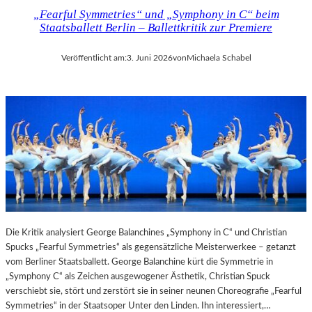
„Fearful Symmetries“ und „Symphony in C“ beim
Staatsballett Berlin – Ballettkritik zur Premiere
Veröffentlicht am:
3. Juni 2026
von
Michaela Schabel
Die Kritik analysiert George Balanchines „Symphony in C“ und Christian
Spucks „Fearful Symmetries“ als gegensätzliche Meisterwerkee – getanzt
vom Berliner Staatsballett. George Balanchine kürt die Symmetrie in
„Symphony C“ als Zeichen ausgewogener Ästhetik, Christian Spuck
verschiebt sie, stört und zerstört sie in seiner neunen Choreografie „Fearful
Symmetries“ in der Staatsoper Unter den Linden. Ihn interessiert,…