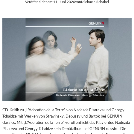
P
Veröffentlicht am:
11. Juni 2026
von
Michaela Schabel
A
O
L
T
E
S
R
D
I
A
E
M
C
A
–
M
A
E
U
R
S
A
S
W
T
O
E
R
L
K
L
(
U
CD-Kritik zu „L’Adoration de la Terre“ von Nadezda Pisareva und Georgy
2
N
Tchaidze mit Werken von Stravinsky, Debussy und Bartók bei GENUIN
0
G
classics. Mit „L’Adoration de la Terre“ veröffentlicht das Klavierduo Nadezda
2
S
Pisareva und Georgy Tchaidze sein Debütalbum bei GENUIN classics. Die
6
B