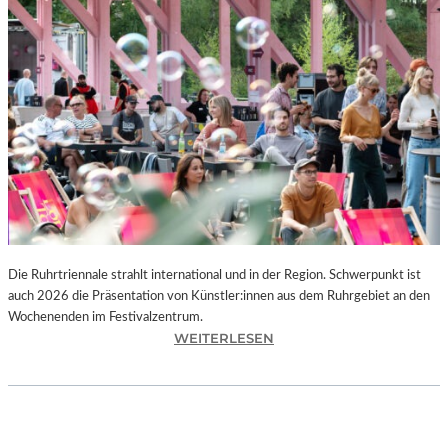
I
E
K
U
N
S
T
W
E
R
K
L
A
N
Die Ruhrtriennale strahlt international und in der Region. Schwerpunkt ist
D
auch 2026 die Präsentation von Künstler:innen aus dem Ruhrgebiet an den
S
Wochenenden im Festivalzentrum.
H
:
WEITERLESEN
U
R
T
U
„
H
Z
R
W
T