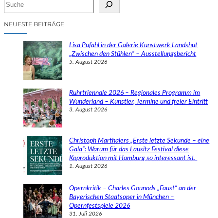
S
u
c
NEUESTE BEITRÄGE
h
e
Lisa Pufahl in der Galerie Kunstwerk Landshut
n
„Zwischen den Stühlen“ – Ausstellungsbericht
5. August 2026
Ruhrtriennale 2026 – Regionales Programm im
Wunderland – Künstler, Termine und freier Eintritt
3. August 2026
Christoph Marthalers „Erste letzte Sekunde – eine
Gala“: Warum für das Lausitz Festival diese
Koproduktion mit Hamburg so interessant ist.
1. August 2026
Opernkritik – Charles Gounods „Faust“ an der
Bayerischen Staatsoper in München –
Opernfestspiele 2026
31. Juli 2026