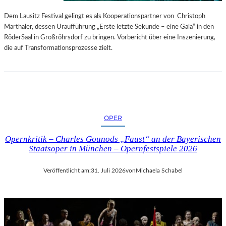
S
E
T
S
Dem Lausitz Festival gelingt es als Kooperationspartner von Christoph
E
P
Marthaler, dessen Uraufführung „Erste letzte Sekunde – eine Gala“ in den
L
R
RöderSaal in Großröhrsdorf zu bringen. Vorbericht über eine Inszenierung,
L
O
die auf Transformationsprozesse zielt.
U
G
N
R
G
A
S
M
B
M
E
I
OPER
R
M
I
W
Opernkritik – Charles Gounods „Faust“ an der Bayerischen
C
U
Staatsoper in München – Opernfestspiele 2026
H
N
T
D
Veröffentlicht am:
31. Juli 2026
von
Michaela Schabel
E
R
L
A
N