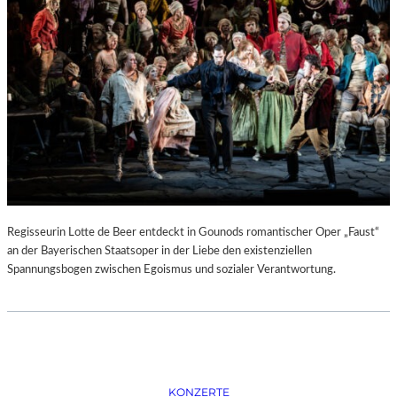
D
–
K
Ü
N
S
T
L
E
R
,
T
E
Regisseurin Lotte de Beer entdeckt in Gounods romantischer Oper „Faust“
R
an der Bayerischen Staatsoper in der Liebe den existenziellen
M
Spannungsbogen zwischen Egoismus und sozialer Verantwortung.
I
N
E
U
N
D
F
KONZERTE