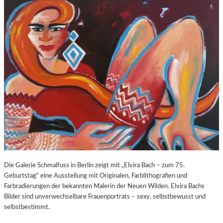
O
E
Z
E
A
X
R
P
T
O
S
S
2
U
7
R
0
E
.
“
G
I
E
N
B
D
U
E
R
R
T
K
Die Galerie Schmalfuss in Berlin zeigt mit „Elvira Bach – zum 75.
S
O
Geburtstag“ eine Ausstellung mit Originalen, Farblithografien und
T
R
Farbradierungen der bekannten Malerin der Neuen Wilden. Elvira Bachs
A
N
Bilder sind unverwechselbare Frauenporträts – sexy, selbstbewusst und
G
F
selbstbestimmt.
E
L