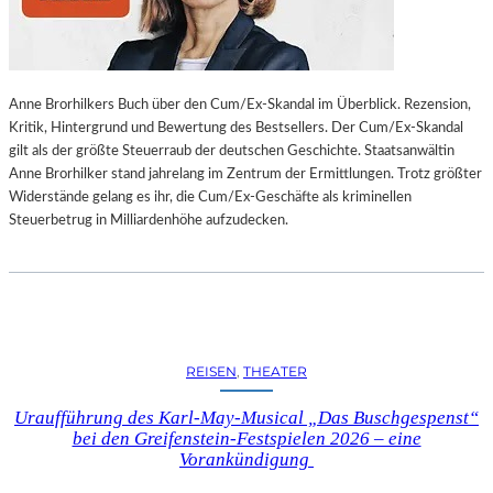
L
L
U
N
Anne Brorhilkers Buch über den Cum/Ex-Skandal im Überblick. Rezension,
G
Kritik, Hintergrund und Bewertung des Bestsellers. Der Cum/Ex-Skandal
S
gilt als der größte Steuerraub der deutschen Geschichte. Staatsanwältin
B
Anne Brorhilker stand jahrelang im Zentrum der Ermittlungen. Trotz größter
E
Widerstände gelang es ihr, die Cum/Ex-Geschäfte als kriminellen
R
Steuerbetrug in Milliardenhöhe aufzudecken.
I
C
H
T
V
O
N
REISEN
, 
THEATER
S
C
Uraufführung des Karl-May-Musical „Das Buschgespenst“
H
bei den Greifenstein-Festspielen 2026 – eine
A
Vorankündigung
B