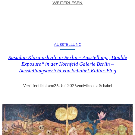
:
WEITERLESEN
C
H
R
I
S
T
AUSSTELLUNG
O
P
Rusudan Khizanishvili in Berlin – Ausstellung „Double
H
Exposure“ in der Kornfeld Galerie Berlin –
G
Ausstellungsbericht von Schabel-Kultur-Blog
O
L
D
Veröffentlicht am:
26. Juli 2026
von
Michaela Schabel
S
T
E
I
N
–
S