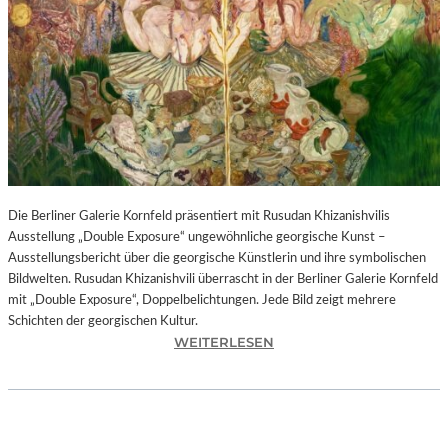
I
N
F
O
N
I
E
O
R
C
H
Die Berliner Galerie Kornfeld präsentiert mit Rusudan Khizanishvilis
E
Ausstellung „Double Exposure“ ungewöhnliche georgische Kunst –
S
Ausstellungsbericht über die georgische Künstlerin und ihre symbolischen
T
Bildwelten. Rusudan Khizanishvili überrascht in der Berliner Galerie Kornfeld
E
mit „Double Exposure“, Doppelbelichtungen. Jede Bild zeigt mehrere
R
Schichten der georgischen Kultur.
P
:
WEITERLESEN
I
R
E
U
T
S
R
U
O
D