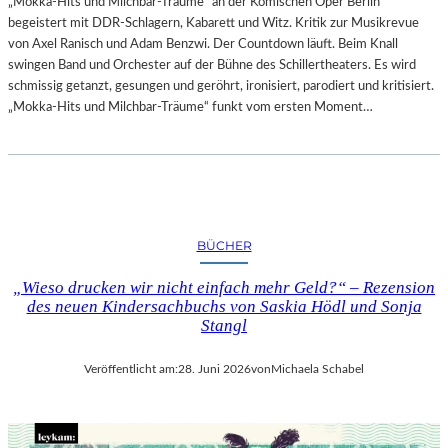
„Mokka-Hits und Milchbar-Träume“ an der Komischen Oper Berlin
begeistert mit DDR-Schlagern, Kabarett und Witz. Kritik zur Musikrevue
von Axel Ranisch und Adam Benzwi. Der Countdown läuft. Beim Knall
swingen Band und Orchester auf der Bühne des Schillertheaters. Es wird
schmissig getanzt, gesungen und geröhrt, ironisiert, parodiert und kritisiert.
„Mokka-Hits und Milchbar-Träume“ funkt vom ersten Moment…
BÜCHER
„Wieso drucken wir nicht einfach mehr Geld?“ – Rezension
des neuen Kindersachbuchs von Saskia Hödl und Sonja
Stangl
Veröffentlicht am:
28. Juni 2026
von
Michaela Schabel