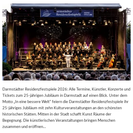
Darmstädter Residenzfestspiele 2026: Alle Termine, Künstler, Konzerte und
Tickets zum 25-jährigen Jubiläum in Darmstadt auf einen Blick. Unter dem
Motto „In eine bessere Welt“ feiern die Darmstädter Residenzfestspiele ihr
25-jähriges Jubiläum mit zehn Kulturveranstaltungen an den schönsten
historischen Stätten. Mitten in der Stadt schafft Kunst Räume der
Begegnung. Die künstlerischen Veranstaltungen bringen Menschen
zusammen und eröffnen…