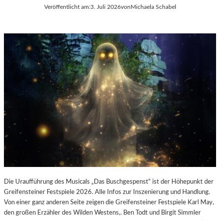
E
Veröffentlicht am:
3. Juli 2026
von
Michaela Schabel
L
-
K
U
L
T
U
R
-
B
L
O
G
Die Uraufführung des Musicals „Das Buschgespenst“ ist der Höhepunkt der
Greifensteiner Festspiele 2026. Alle Infos zur Inszenierung und Handlung.
Von einer ganz anderen Seite zeigen die Greifensteiner Festspiele Karl May,
den großen Erzähler des Wilden Westens,. Ben Todt und Birgit Simmler