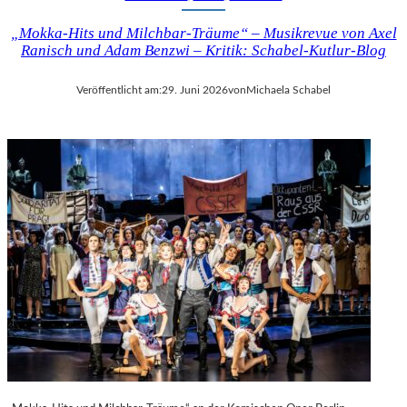
„Mokka-Hits und Milchbar-Träume“ – Musikrevue von Axel
Ranisch und Adam Benzwi – Kritik: Schabel-Kutlur-Blog
Veröffentlicht am:
29. Juni 2026
von
Michaela Schabel