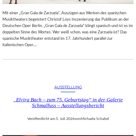
R
L
T
I
Mit einer „Gran Gala de Zarzuela“, Auszügen aus Werken des spanischen
K
N
Musiktheaters begeistert Christof Loys Inszenierung das Publikum an der
R
–
Deutschen Oper Berlin. „Gran Gala de Zarzuela“ klingt spanisch und ist es im
I
A
doppelten Sinne des Wortes. Wer weiß schon, was eine Zarzuela ist? Das
T
U
spanische Musiktheater entstand im 17. Jahrhundert parallel zur
I
S
italienischen Oper.…
K
S
–
T
A
E
U
L
S
L
B
U
L
N
AUSSTELLUNG
I
G
C
„Elvira Bach – zum 75. Geburtstag“ in der Galerie
„
K
Schmalfuss – Ausstellungsbericht
D
A
O
U
U
Veröffentlicht am:
5. Juli 2026
von
Michaela Schabel
F
B
M
L