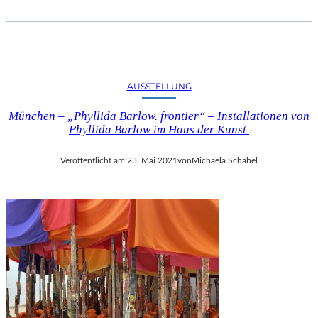
V
S
T
E
S
T
AUSSTELLUNG
R
Ä
München – „Phyllida Barlow. frontier“ – Installationen von
N
Phyllida Barlow im Haus der Kunst
D
E
Veröffentlicht am:
23. Mai 2021
von
Michaela Schabel