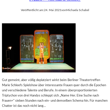
D
E
D
R
Veröffentlicht am:
24. Mai 2021
von
Michaela Schabel
E
I
U
E
T
L
S
A
C
N
H
D
L
S
A
H
N
U
D
T
S
A
T
T
Gut gemeint, aber völlig deplatziert wirkt beim Berliner Theatertreffen
R
Marie Schleefs Spielshow über interessante Frauen quer durch die Epochen
A
und verschiedene Talente und Berufe. In einem überproportionierten
K
Triptychon von drei Handys schleppt sich „Name Her. Eine Suche nach
T
Frauen+“ sieben Stunden nach ein- und demselben Schema hin. Für manchen
I
Chatter ist das noch nicht lang…