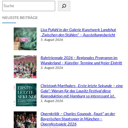
S
u
c
NEUESTE BEITRÄGE
h
e
Lisa Pufahl in der Galerie Kunstwerk Landshut
n
„Zwischen den Stühlen“ – Ausstellungsbericht
5. August 2026
Ruhrtriennale 2026 – Regionales Programm im
Wunderland – Künstler, Termine und freier Eintritt
3. August 2026
Christoph Marthalers „Erste letzte Sekunde – eine
Gala“: Warum für das Lausitz Festival diese
Koproduktion mit Hamburg so interessant ist.
1. August 2026
Opernkritik – Charles Gounods „Faust“ an der
Bayerischen Staatsoper in München –
Opernfestspiele 2026