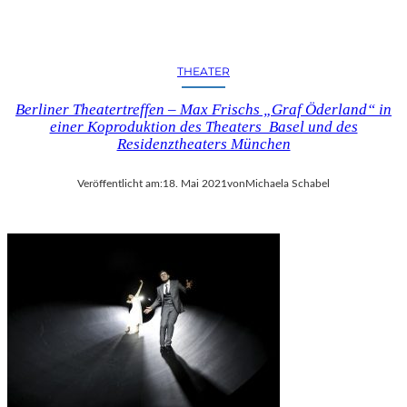
THEATER
Berliner Theatertreffen – Max Frischs „Graf Öderland“ in
einer Koproduktion des Theaters Basel und des
Residenztheaters München
Veröffentlicht am:
18. Mai 2021
von
Michaela Schabel