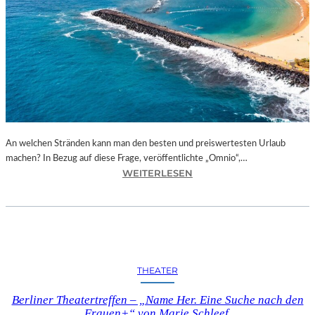
E
C
T
I
O
N
S
“
I
An welchen Stränden kann man den besten und preiswertesten Urlaub
N
machen? In Bezug auf diese Frage, veröffentlichte „Omnio“,…
D
:
WEITERLESEN
E
E
R
U
N
R
E
O
U
P
E
A
N
THEATER
S
G
U
A
Berliner Theatertreffen – „Name Her. Eine Suche nach den
N
L
Frauen+“ von Marie Schleef