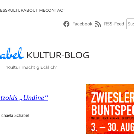
ESSKULTUR
ABOUT ME
CONTACT
Suc
Facebook
RSS-Feed
"Kultur macht glücklich"
etzolds „Undine“
ichaela Schabel