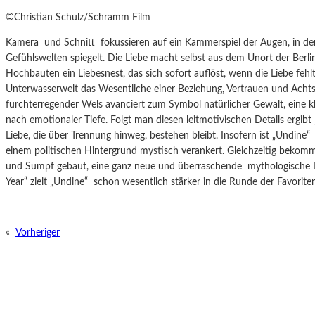
©Christian Schulz/Schramm Film
Kamera
und Schnitt
fokussieren auf ein Kammerspiel der Augen, in d
Gefühlswelten spiegelt. Die Liebe macht selbst aus dem Unort der Berlin
Hochbauten ein Liebesnest, das sich sofort auflöst, wenn die Liebe fehlt.
Unterwasserwelt das Wesentliche einer Beziehung, Vertrauen und Achts
furchterregender Wels avanciert zum Symbol natürlicher Gewalt, eine k
nach emotionaler Tiefe. Folgt man diesen leitmotivischen Details ergibt
Liebe, die über Trennung hinweg, bestehen bleibt. Insofern ist „Undine“
einem politischen Hintergrund mystisch verankert. Gleichzeitig bekom
und Sumpf gebaut, eine ganz neue und überraschende
mythologische 
Year“ zielt „Undine“
schon wesentlich stärker in die Runde der Favorite
«
Vorheriger