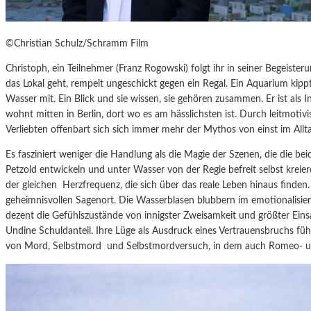
©Christian Schulz/Schramm Film
Christoph, ein Teilnehmer (Franz Rogowski) folgt ihr in seiner Begeister
das Lokal geht, rempelt ungeschickt gegen ein Regal. Ein Aquarium kipp
Wasser mit. Ein Blick und sie wissen, sie gehören zusammen. Er ist als I
wohnt mitten in Berlin, dort wo es am hässlichsten ist. Durch leitmotivi
Verliebten offenbart sich sich immer mehr der Mythos von einst im Allt
Es fasziniert weniger die Handlung als die Magie der Szenen, die die be
Petzold entwickeln und unter Wasser von der Regie befreit selbst kreie
der gleichen
Herzfrequenz, die sich über das reale Leben hinaus finde
geheimnisvollen Sagenort. Die Wasserblasen blubbern im emotionalisie
dezent die Gefühlszustände von innigster Zweisamkeit und größter Eins
Undine Schuldanteil. Ihre Lüge als Ausdruck eines Vertrauensbruchs führ
von Mord, Selbstmord
und Selbstmordversuch, in dem auch Romeo- un