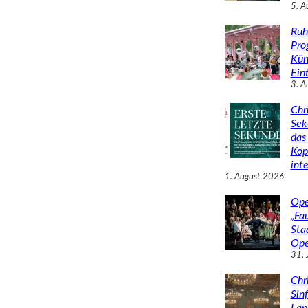
5. A
Ruh
Pro
Kün
Eint
3. A
Chr
Sek
das 
Kop
inte
1. August 2026
Ope
„Fa
Sta
Ope
31. 
Chr
Sin
Lan