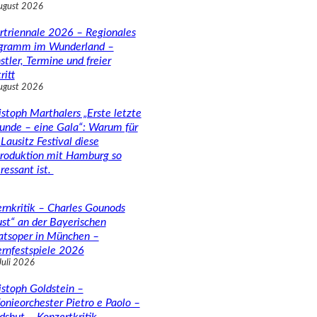
ugust 2026
rtriennale 2026 – Regionales
gramm im Wunderland –
stler, Termine und freier
ritt
ugust 2026
istoph Marthalers „Erste letzte
unde – eine Gala“: Warum für
Lausitz Festival diese
roduktion mit Hamburg so
ressant ist.
rnkritik – Charles Gounods
ust“ an der Bayerischen
atsoper in München –
rnfestspiele 2026
Juli 2026
istoph Goldstein –
fonieorchester Pietro e Paolo –
dshut – Konzertkritik –