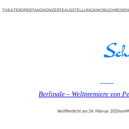
THEATER
OPER
TANZ
KONZERTE
AUSSTELLUNG
KINO
BUCH
REISEN
Berlinale – Weltpremiere von P
Veröffentlicht am:
24. Februar 2020
von
M