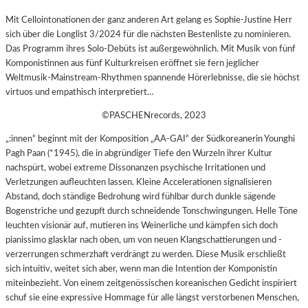
Mit Cellointonationen der ganz anderen Art gelang es Sophie-Justine Herr
sich über die Longlist 3/2024 für die nächsten Bestenliste zu nominieren.
Das Programm ihres Solo-Debüts ist außergewöhnlich. Mit Musik von fünf
Komponistinnen aus fünf Kulturkreisen eröffnet sie fern jeglicher
Weltmusik-Mainstream-Rhythmen spannende Hörerlebnisse, die sie höchst
virtuos und empathisch interpretiert…
©PASCHENrecords, 2023
„:innen“ beginnt mit der Komposition „AA-GAI“ der Südkoreanerin Younghi
Pagh Paan (*1945), die in abgründiger Tiefe den Wurzeln ihrer Kultur
nachspürt, wobei extreme Dissonanzen psychische Irritationen und
Verletzungen aufleuchten lassen. Kleine Accelerationen signalisieren
Abstand, doch ständige Bedrohung wird fühlbar durch dunkle sägende
Bogenstriche und gezupft durch schneidende Tonschwingungen. Helle Töne
leuchten visionär auf, mutieren ins Weinerliche und kämpfen sich doch
pianissimo glasklar nach oben, um von neuen Klangschattierungen und -
verzerrungen schmerzhaft verdrängt zu werden. Diese Musik erschließt
sich intuitiv, weitet sich aber, wenn man die Intention der Komponistin
miteinbezieht. Von einem zeitgenössischen koreanischen Gedicht inspiriert
schuf sie eine expressive Hommage für alle längst verstorbenen Menschen,