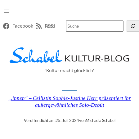
Suchen
Facebook
RSS-Feed
"Kultur macht glücklich"
„.innen“ – Cellistin Sophie-Justine Herr präsentiert ihr
außergewöhnliches Solo-Debüt
Veröffentlicht am:
25. Juli 2024
von
Michaela Schabel