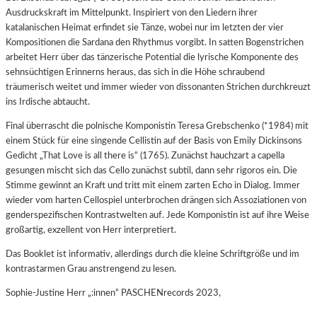
Ausdruckskraft im Mittelpunkt. Inspiriert von den Liedern ihrer
katalanischen Heimat erfindet sie Tänze, wobei nur im letzten der vier
Kompositionen die Sardana den Rhythmus vorgibt. In satten Bogenstrichen
arbeitet Herr über das tänzerische Potential die lyrische Komponente des
sehnsüchtigen Erinnerns heraus, das sich in die Höhe schraubend
träumerisch weitet und immer wieder von dissonanten Strichen durchkreuzt
ins Irdische abtaucht.
Final überrascht die polnische Komponistin Teresa Grebschenko (*1984) mit
einem Stück für eine singende Cellistin auf der Basis von Emily Dickinsons
Gedicht „That Love is all there is“ (1765). Zunächst hauchzart a capella
gesungen mischt sich das Cello zunächst subtil, dann sehr rigoros ein. Die
Stimme gewinnt an Kraft und tritt mit einem zarten Echo in Dialog. Immer
wieder vom harten Cellospiel unterbrochen drängen sich Assoziationen von
genderspezifischen Kontrastwelten auf. Jede Komponistin ist auf ihre Weise
großartig, exzellent von Herr interpretiert.
Das Booklet ist informativ, allerdings durch die kleine Schriftgröße und im
kontrastarmen Grau anstrengend zu lesen.
Sophie-Justine Herr „:innen“ PASCHENrecords 2023,