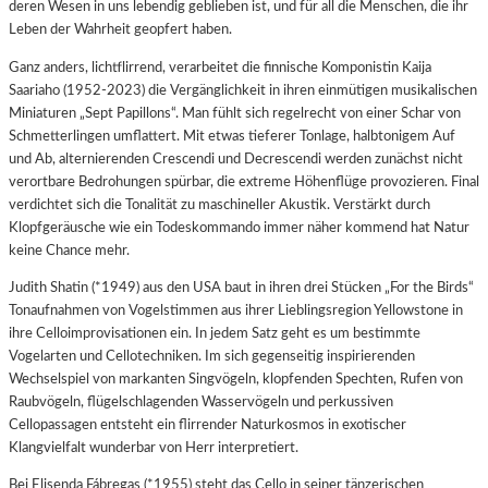
deren Wesen in uns lebendig geblieben ist, und für all die Menschen, die ihr
Leben der Wahrheit geopfert haben.
Ganz anders, lichtflirrend, verarbeitet die finnische Komponistin Kaija
Saariaho (1952-2023) die Vergänglichkeit in ihren einmütigen musikalischen
Miniaturen „Sept Papillons“. Man fühlt sich regelrecht von einer Schar von
Schmetterlingen umflattert. Mit etwas tieferer Tonlage, halbtonigem Auf
und Ab, alternierenden Crescendi und Decrescendi werden zunächst nicht
verortbare Bedrohungen spürbar, die extreme Höhenflüge provozieren. Final
verdichtet sich die Tonalität zu maschineller Akustik. Verstärkt durch
Klopfgeräusche wie ein Todeskommando immer näher kommend hat Natur
keine Chance mehr.
Judith Shatin (*1949) aus den USA baut in ihren drei Stücken „For the Birds“
Tonaufnahmen von Vogelstimmen aus ihrer Lieblingsregion Yellowstone in
ihre Celloimprovisationen ein. In jedem Satz geht es um bestimmte
Vogelarten und Cellotechniken. Im sich gegenseitig inspirierenden
Wechselspiel von markanten Singvögeln, klopfenden Spechten, Rufen von
Raubvögeln, flügelschlagenden Wasservögeln und perkussiven
Cellopassagen entsteht ein flirrender Naturkosmos in exotischer
Klangvielfalt wunderbar von Herr interpretiert.
Bei Elisenda Fábregas (*1955) steht das Cello in seiner tänzerischen