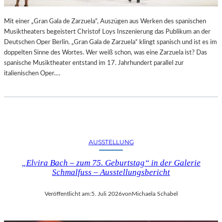
R
L
T
I
Mit einer „Gran Gala de Zarzuela“, Auszügen aus Werken des spanischen
K
N
Musiktheaters begeistert Christof Loys Inszenierung das Publikum an der
R
–
Deutschen Oper Berlin. „Gran Gala de Zarzuela“ klingt spanisch und ist es im
I
A
doppelten Sinne des Wortes. Wer weiß schon, was eine Zarzuela ist? Das
T
U
spanische Musiktheater entstand im 17. Jahrhundert parallel zur
I
S
italienischen Oper.…
K
S
–
T
A
E
U
L
S
L
B
U
L
N
AUSSTELLUNG
I
G
C
„Elvira Bach – zum 75. Geburtstag“ in der Galerie
„
K
Schmalfuss – Ausstellungsbericht
D
A
O
U
U
Veröffentlicht am:
5. Juli 2026
von
Michaela Schabel
F
B
M
L