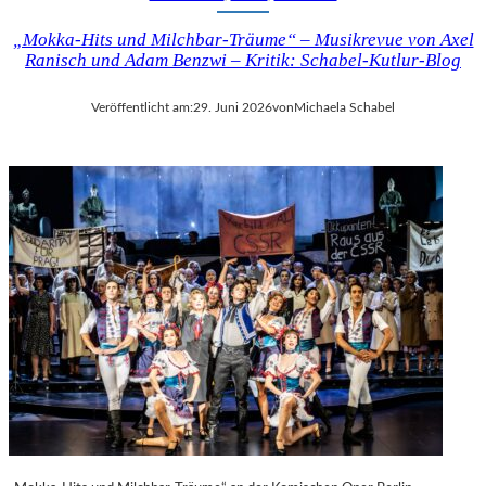
„Mokka-Hits und Milchbar-Träume“ – Musikrevue von Axel
Ranisch und Adam Benzwi – Kritik: Schabel-Kutlur-Blog
Veröffentlicht am:
29. Juni 2026
von
Michaela Schabel