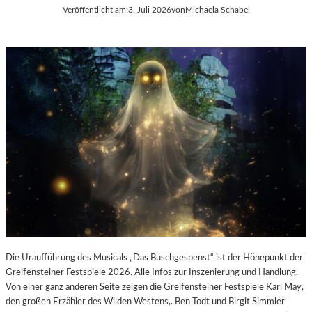
E
Veröffentlicht am:
3. Juli 2026
von
Michaela Schabel
L
-
K
U
L
T
U
R
-
B
L
O
G
Die Uraufführung des Musicals „Das Buschgespenst“ ist der Höhepunkt der
Greifensteiner Festspiele 2026. Alle Infos zur Inszenierung und Handlung.
Von einer ganz anderen Seite zeigen die Greifensteiner Festspiele Karl May,
den großen Erzähler des Wilden Westens,. Ben Todt und Birgit Simmler