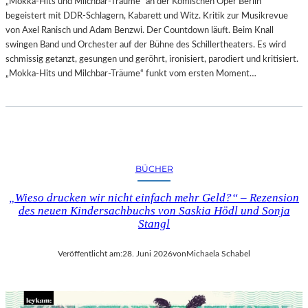
„Mokka-Hits und Milchbar-Träume“ an der Komischen Oper Berlin
begeistert mit DDR-Schlagern, Kabarett und Witz. Kritik zur Musikrevue
von Axel Ranisch und Adam Benzwi. Der Countdown läuft. Beim Knall
swingen Band und Orchester auf der Bühne des Schillertheaters. Es wird
schmissig getanzt, gesungen und geröhrt, ironisiert, parodiert und kritisiert.
„Mokka-Hits und Milchbar-Träume“ funkt vom ersten Moment…
BÜCHER
„Wieso drucken wir nicht einfach mehr Geld?“ – Rezension
des neuen Kindersachbuchs von Saskia Hödl und Sonja
Stangl
Veröffentlicht am:
28. Juni 2026
von
Michaela Schabel