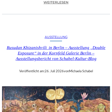
:
WEITERLESEN
C
H
R
I
S
T
AUSSTELLUNG
O
P
Rusudan Khizanishvili in Berlin – Ausstellung „Double
H
Exposure“ in der Kornfeld Galerie Berlin –
G
Ausstellungsbericht von Schabel-Kultur-Blog
O
L
D
Veröffentlicht am:
26. Juli 2026
von
Michaela Schabel
S
T
E
I
N
–
S