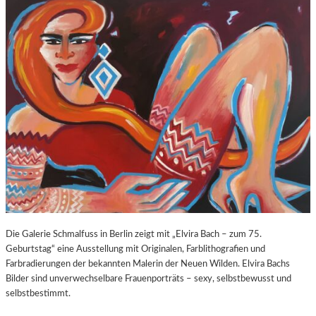
O
E
Z
E
A
X
R
P
T
O
S
S
2
U
7
R
0
E
.
“
G
I
E
N
B
D
U
E
R
R
T
K
Die Galerie Schmalfuss in Berlin zeigt mit „Elvira Bach – zum 75.
S
O
Geburtstag“ eine Ausstellung mit Originalen, Farblithografien und
T
R
Farbradierungen der bekannten Malerin der Neuen Wilden. Elvira Bachs
A
N
Bilder sind unverwechselbare Frauenporträts – sexy, selbstbewusst und
G
F
selbstbestimmt.
E
L