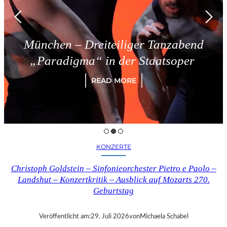
hen – Dreiteiliger Tanzabend
T
radigma“ in der Staatsoper
READ MORE
KONZERTE
Christoph Goldstein – Sinfonieorchester Pietro e Paolo –
Landshut – Konzertkritik – Ausblick auf Mozarts 270.
Geburtstag
Veröffentlicht am:
29. Juli 2026
von
Michaela Schabel