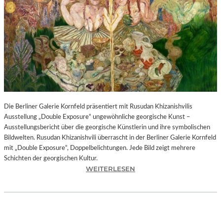
I
N
F
O
N
I
E
O
R
C
H
Die Berliner Galerie Kornfeld präsentiert mit Rusudan Khizanishvilis
E
Ausstellung „Double Exposure“ ungewöhnliche georgische Kunst –
S
Ausstellungsbericht über die georgische Künstlerin und ihre symbolischen
T
Bildwelten. Rusudan Khizanishvili überrascht in der Berliner Galerie Kornfeld
E
mit „Double Exposure“, Doppelbelichtungen. Jede Bild zeigt mehrere
R
Schichten der georgischen Kultur.
P
:
WEITERLESEN
I
R
E
U
T
S
R
U
O
D