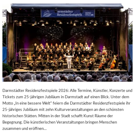
Darmstädter Residenzfestspiele 2026: Alle Termine, Künstler, Konzerte und
Tickets zum 25-jährigen Jubiläum in Darmstadt auf einen Blick. Unter dem
Motto „In eine bessere Welt“ feiern die Darmstädter Residenzfestspiele ihr
25-jähriges Jubiläum mit zehn Kulturveranstaltungen an den schönsten
historischen Stätten. Mitten in der Stadt schafft Kunst Räume der
Begegnung. Die künstlerischen Veranstaltungen bringen Menschen
zusammen und eröffnen…