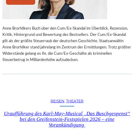
L
L
U
N
Anne Brorhilkers Buch über den Cum/Ex-Skandal im Überblick. Rezension,
G
Kritik, Hintergrund und Bewertung des Bestsellers. Der Cum/Ex-Skandal
S
gilt als der größte Steuerraub der deutschen Geschichte. Staatsanwältin
B
Anne Brorhilker stand jahrelang im Zentrum der Ermittlungen. Trotz größter
E
Widerstände gelang es ihr, die Cum/Ex-Geschäfte als kriminellen
R
Steuerbetrug in Milliardenhöhe aufzudecken.
I
C
H
T
V
O
N
REISEN
, 
THEATER
S
C
Uraufführung des Karl-May-Musical „Das Buschgespenst“
H
bei den Greifenstein-Festspielen 2026 – eine
A
Vorankündigung
B