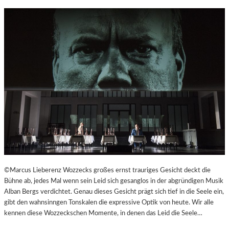
R
©Marcus Lieberenz Wozzecks großes ernst trauriges Gesicht deckt die
Bühne ab, jedes Mal wenn sein Leid sich gesanglos in der abgründigen Musik
Alban Bergs verdichtet. Genau dieses Gesicht prägt sich tief in die Seele ein,
gibt den wahnsinngen Tonskalen die expressive Optik von heute. Wir alle
kennen diese Wozzeckschen Momente, in denen das Leid die Seele…