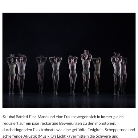
©Jubal Battisti Eine Mann und eine Frau bewegen sich in immer gleich,
reduziert auf ein paar ruckartige Bewegungen zu den monotonen,
durchdringenden Elektrobeats wie eine gefühlte Ewigkeit. Scheppernde und
schleifende Akustik (Musik Ori Lichtik) vermitteln die Schwere und