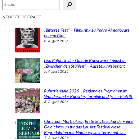
S
u
c
NEUESTE BEITRÄGE
h
e
„Bitteres Fest“ – Filmkritik zu Pedro Almodóvars
n
neuem Film
8. August 2026
Lisa Pufahl in der Galerie Kunstwerk Landshut
„Zwischen den Stühlen“ – Ausstellungsbericht
5. August 2026
Ruhrtriennale 2026 – Regionales Programm im
Wunderland – Künstler, Termine und freier Eintritt
3. August 2026
Christoph Marthalers „Erste letzte Sekunde – eine
Gala“: Warum für das Lausitz Festival diese
Koproduktion mit Hamburg so interessant ist.
1. August 2026