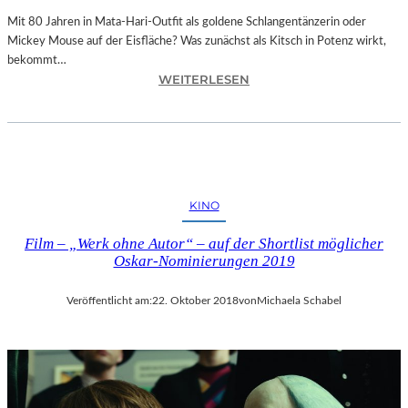
E
N
Mit 80 Jahren in Mata-Hari-Outfit als goldene Schlangentänzerin oder
H
Mickey Mouse auf der Eisfläche? Was zunächst als Kitsch in Potenz wirkt,
E
bekommt…
:
I
WEITERLESEN
A
T
L
4
E
5
X
1
A
“
N
–
KINO
D
M
R
I
Film – „Werk ohne Autor“ – auf der Shortlist möglicher
A
T
Oskar-Nominierungen 2019
S
R
E
E
Veröffentlicht am:
22. Oktober 2018
von
Michaela Schabel
L
I
L
SS
S
E
E
N
I
D
N
I