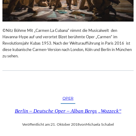
E
S
S
I
N
©Nitz Böhme Mit „Carmen La Cubana“ nimmt die Musicalwelt den
N
Havanna-Hype auf und verortet Bizet berühmte Oper „Carmen“ im
E
Revolutionsjahr Kubas 1953. Nach der Welturaufführung in Paris 2016 ist
N
diese kubanische Carmen-Version nach London, Köln und Berlin in München
I
zu sehen.
M
S
E
N
I
O
R
OPER
E
N
Berlin – Deutsche Oper – Alban Bergs „Wozzeck“
A
L
Veröffentlicht am:
21. Oktober 2018
von
Michaela Schabel
T
E