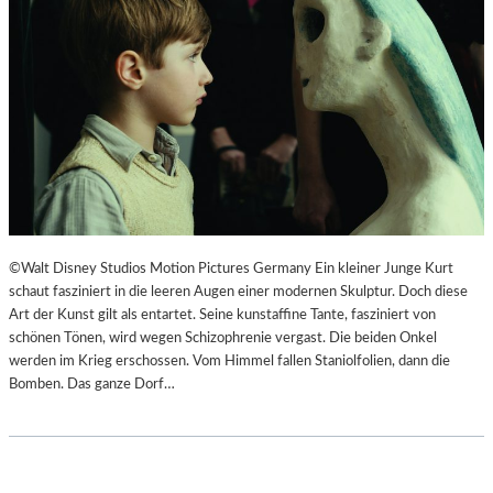
F
N
Ü
S
H
Z
L
E
S
N
A
I
M
E
E
R
D
T
O
I
K
M
©Walt Disney Studios Motion Pictures Germany Ein kleiner Junge Kurt
U
L
schaut fasziniert in die leeren Augen einer modernen Skulptur. Doch diese
M
A
Art der Kunst gilt als entartet. Seine kunstaffine Tante, fasziniert von
E
N
schönen Tönen, wird wegen Schizophrenie vergast. Die beiden Onkel
N
D
werden im Krieg erschossen. Vom Himmel fallen Staniolfolien, dann die
T
E
Bomben. Das ganze Dorf…
A
S
T
T
I
H
O
E
N
A