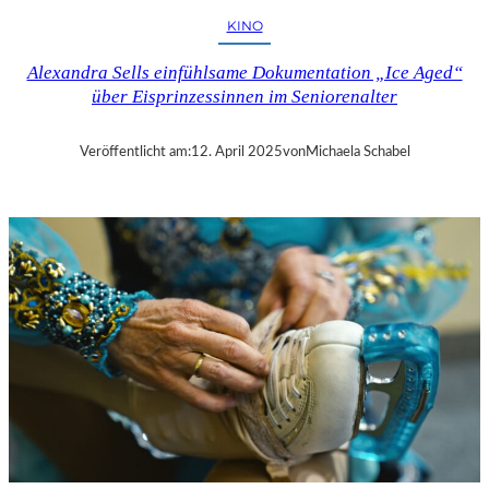
H
KINO
U
T
Alexandra Sells einfühlsame Dokumentation „Ice Aged“
–
über Eisprinzessinnen im Seniorenalter
R
A
Y
Veröffentlicht am:
12. April 2025
von
Michaela Schabel
B
R
A
D
B
U
R
Y
S
„
F
A
H
R