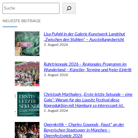
S
u
c
NEUESTE BEITRÄGE
h
e
Lisa Pufahl in der Galerie Kunstwerk Landshut
n
„Zwischen den Stühlen“ – Ausstellungsbericht
5. August 2026
Ruhrtriennale 2026 – Regionales Programm im
Wunderland – Künstler, Termine und freier Eintritt
3. August 2026
Christoph Marthalers „Erste letzte Sekunde – eine
Gala“: Warum für das Lausitz Festival diese
Koproduktion mit Hamburg so interessant ist.
1. August 2026
Opernkritik – Charles Gounods „Faust“ an der
Bayerischen Staatsoper in München –
Opernfestspiele 2026