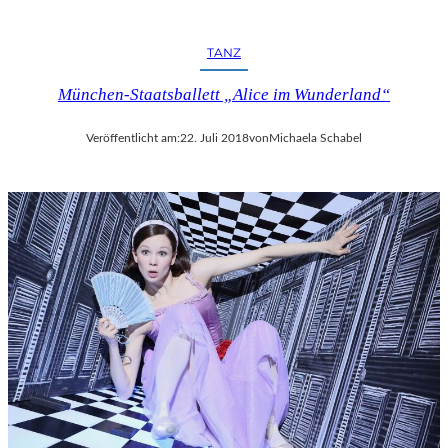
R
F
E
TANZ
S
T
München-Staatsballett „Alice im Wunderland“
S
P
Veröffentlicht am:
22. Juli 2018
von
Michaela Schabel
I
E
L
E