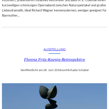
inszeniert, präsentieren Johannes Reithmeier und Basil H. E. Coleman einen
kurzweiligen schmissigen Opernabend zwischen Naturspektakel und großer
Liebesdramatik, ideal Richard Wagner kennenzulernen, weniger geeignet für
Bayreuther…
AUSSTELLUNG
Florenz Fritz-Koenig-Retrospektive
Veröffentlicht am:
28. Juni 2018
von
Michaela Schabel