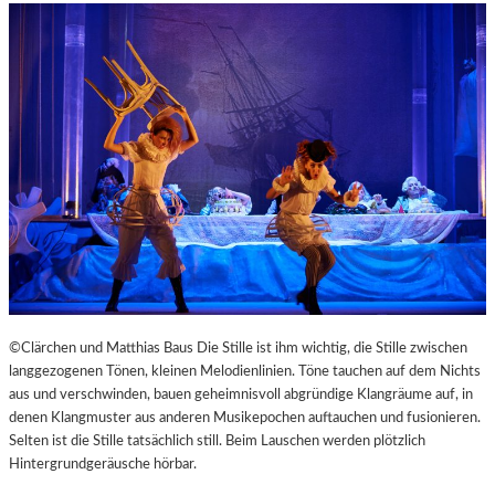
©Clärchen und Matthias Baus Die Stille ist ihm wichtig, die Stille zwischen
langgezogenen Tönen, kleinen Melodienlinien. Töne tauchen auf dem Nichts
aus und verschwinden, bauen geheimnisvoll abgründige Klangräume auf, in
denen Klangmuster aus anderen Musikepochen auftauchen und fusionieren.
Selten ist die Stille tatsächlich still. Beim Lauschen werden plötzlich
Hintergrundgeräusche hörbar.