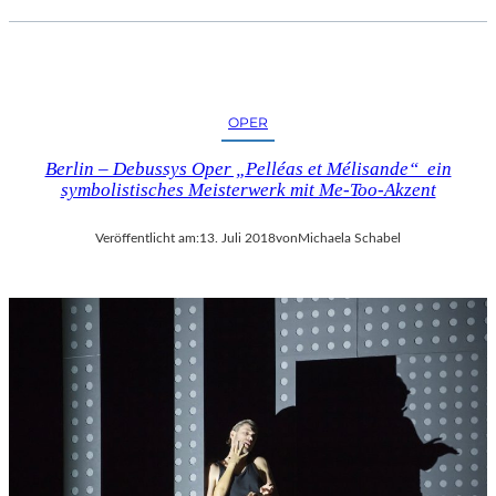
OPER
Berlin – Debussys Oper „Pelléas et Mélisande“ ein
symbolistisches Meisterwerk mit Me-Too-Akzent
Veröffentlicht am:
13. Juli 2018
von
Michaela Schabel