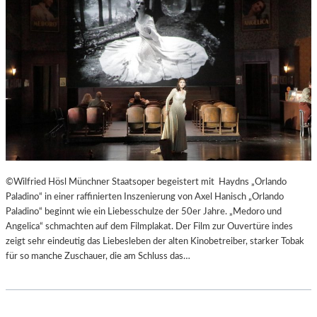
T
E
R
T
R
E
F
F
E
N
“
D
©Wilfried Hösl Münchner Staatsoper begeistert mit Haydns „Orlando
E
Paladino“ in einer raffinierten Inszenierung von Axel Hanisch „Orlando
R
Paladino“ beginnt wie ein Liebesschulze der 50er Jahre. „Medoro und
B
Angelica“ schmachten auf dem Filmplakat. Der Film zur Ouvertüre indes
E
zeigt sehr eindeutig das Liebesleben der alten Kinobetreiber, starker Tobak
R
für so manche Zuschauer, die am Schluss das…
L
I
N
E