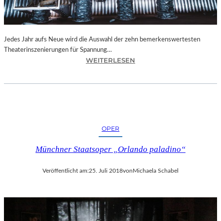
N
I
C
H
Jedes Jahr aufs Neue wird die Auswahl der zehn bemerkenswertesten
T
Theaterinszenierungen für Spannung…
W
:
WEITERLESEN
E
B
R
E
D
R
E
L
N
I
“
N
OPER
–
„
Münchner Staatsoper „Orlando paladino“
6
2
Veröffentlicht am:
25. Juli 2018
von
Michaela Schabel
.
T
H
E
A