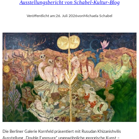
Ausstellungsbericht von Schabel-Kultur-Blog
Veröffentlicht am:
26. Juli 2026
von
Michaela Schabel
Die Berliner Galerie Kornfeld präsentiert mit Rusudan Khizanishvilis
Ausstellung „Double Exposure“ ungewöhnliche georgische Kunst –