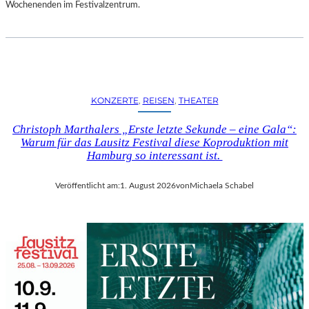
D
Wochenenden im Festivalzentrum.
S
H
U
T
„
Z
KONZERTE
, 
REISEN
, 
THEATER
W
I
Christoph Marthalers „Erste letzte Sekunde – eine Gala“:
S
Warum für das Lausitz Festival diese Koproduktion mit
C
Hamburg so interessant ist.
H
E
Veröffentlicht am:
1. August 2026
von
Michaela Schabel
N
D
E
N
S
T
Ü
H
L