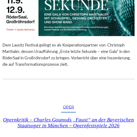
E
N
“
–
A
U
S
Dem Lausitz Festival gelingt es als Kooperationspartner von Christoph
S
Marthaler, dessen Uraufführung „Erste letzte Sekunde – eine Gala“ in den
T
RöderSaal in Großröhrsdorf zu bringen. Vorbericht über eine Inszenierung,
E
die auf Transformationsprozesse zielt.
L
L
U
N
G
S
OPER
B
E
Opernkritik – Charles Gounods „Faust“ an der Bayerischen
R
Staatsoper in München – Opernfestspiele 2026
I
C