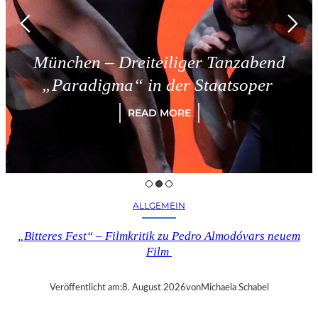
eiteiliger Tanzabend
Triest – 
“ in der Staatsoper
R
READ MORE
ALLGEMEIN
„Bitteres Fest“ – Filmkritik zu Pedro Almodóvars neuem
Film
Veröffentlicht am:
8. August 2026
von
Michaela Schabel