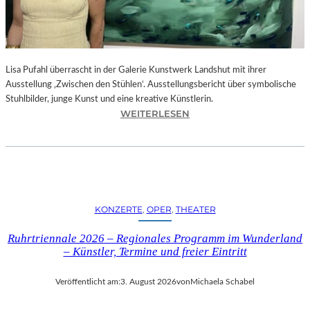
E
D
R
O
Lisa Pufahl überrascht in der Galerie Kunstwerk Landshut mit ihrer
A
Ausstellung ‚Zwischen den Stühlen‘. Ausstellungsbericht über symbolische
L
Stuhlbilder, junge Kunst und eine kreative Künstlerin.
M
:
WEITERLESEN
O
L
D
I
Ó
S
V
A
A
P
R
U
S
KONZERTE
, 
OPER
, 
THEATER
F
N
A
E
Ruhrtriennale 2026 – Regionales Programm im Wunderland
H
U
– Künstler, Termine und freier Eintritt
L
E
I
M
Veröffentlicht am:
3. August 2026
von
Michaela Schabel
N
F
D
I