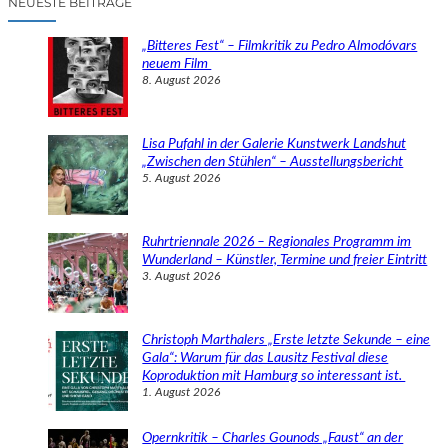
NEUESTE BEITRÄGE
h
e
„Bitteres Fest“ – Filmkritik zu Pedro Almodóvars
n
neuem Film
8. August 2026
Lisa Pufahl in der Galerie Kunstwerk Landshut
„Zwischen den Stühlen“ – Ausstellungsbericht
5. August 2026
Ruhrtriennale 2026 – Regionales Programm im
Wunderland – Künstler, Termine und freier Eintritt
3. August 2026
Christoph Marthalers „Erste letzte Sekunde – eine
Gala“: Warum für das Lausitz Festival diese
Koproduktion mit Hamburg so interessant ist.
1. August 2026
Opernkritik – Charles Gounods „Faust“ an der