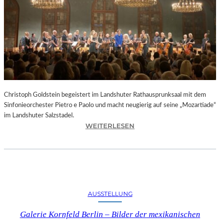
O
D
S
„
F
A
U
S
T
Christoph Goldstein begeistert im Landshuter Rathausprunksaal mit dem
“
Sinfonieorchester Pietro e Paolo und macht neugierig auf seine „Mozartiade“
A
im Landshuter Salzstadel.
N
:
WEITERLESEN
D
C
E
H
R
R
B
I
A
S
Y
T
E
AUSSTELLUNG
O
R
P
I
Galerie Kornfeld Berlin – Bilder der mexikanischen
H
S