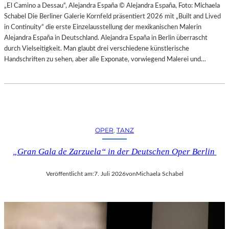
H
„El Camino a Dessau“, Alejandra España © Alejandra España, Foto: Michaela
E
E
Schabel Die Berliner Galerie Kornfeld präsentiert 2026 mit „Built and Lived
N
S
in Continuity“ die erste Einzelausstellung der mexikanischen Malerin
–
T
Alejandra España in Deutschland. Alejandra España in Berlin überrascht
O
E
durch Vielseitigkeit. Man glaubt drei verschiedene künstlerische
P
R
Handschriften zu sehen, aber alle Exponate, vorwiegend Malerei und…
E
P
R
I
N
E
F
T
E
R
S
O
T
OPER
, 
TANZ
E
S
P
P
„Gran Gala de Zarzuela“ in der Deutschen Oper Berlin
A
I
O
E
Veröffentlicht am:
7. Juli 2026
von
Michaela Schabel
L
L
O
E
–
2
L
0
A
2