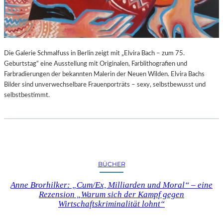
G
E
B
U
R
Die Galerie Schmalfuss in Berlin zeigt mit „Elvira Bach – zum 75.
T
Geburtstag“ eine Ausstellung mit Originalen, Farblithografien und
S
Farbradierungen der bekannten Malerin der Neuen Wilden. Elvira Bachs
T
Bilder sind unverwechselbare Frauenporträts – sexy, selbstbewusst und
A
selbstbestimmt.
G
BÜCHER
Anne Brorhilker: „Cum/Ex, Milliarden und Moral“ – eine
Rezension „Warum sich der Kampf gegen
Wirtschaftskriminalität lohnt“