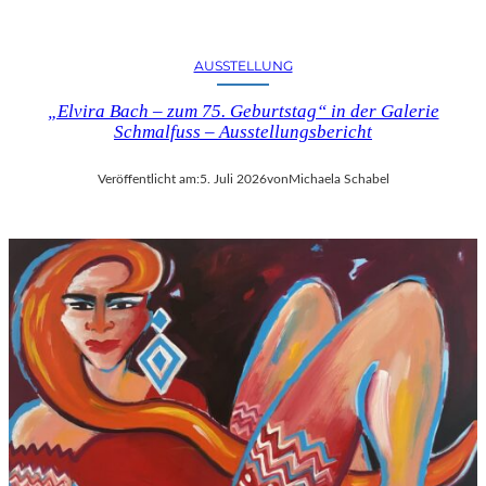
U
S
B
AUSSTELLUNG
L
I
„Elvira Bach – zum 75. Geburtstag“ in der Galerie
Schmalfuss – Ausstellungsbericht
C
K
A
Veröffentlicht am:
5. Juli 2026
von
Michaela Schabel
U
F
M
O
Z
A
R
T
S
2
7
0
.