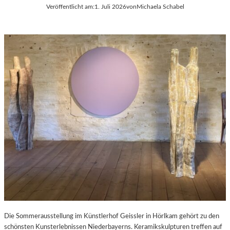
Veröffentlicht am:
1. Juli 2026
von
Michaela Schabel
Die Sommerausstellung im Künstlerhof Geissler in Hörlkam gehört zu den
schönsten Kunsterlebnissen Niederbayerns. Keramikskulpturen treffen auf