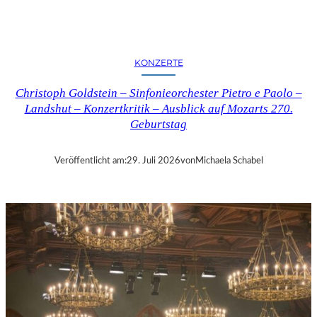
E
R
N
K
KONZERTE
R
I
Christoph Goldstein – Sinfonieorchester Pietro e Paolo –
T
Landshut – Konzertkritik – Ausblick auf Mozarts 270.
I
Geburtstag
K
–
C
Veröffentlicht am:
29. Juli 2026
von
Michaela Schabel
H
A
R
L
E
S
G
O
U
N