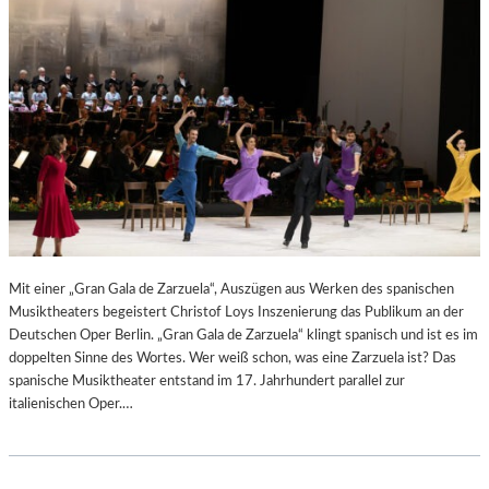
N
6
D
S
H
U
T
–
K
O
N
Z
E
R
Mit einer „Gran Gala de Zarzuela“, Auszügen aus Werken des spanischen
T
Musiktheaters begeistert Christof Loys Inszenierung das Publikum an der
K
Deutschen Oper Berlin. „Gran Gala de Zarzuela“ klingt spanisch und ist es im
R
doppelten Sinne des Wortes. Wer weiß schon, was eine Zarzuela ist? Das
I
spanische Musiktheater entstand im 17. Jahrhundert parallel zur
T
italienischen Oper.…
I
K
–
A