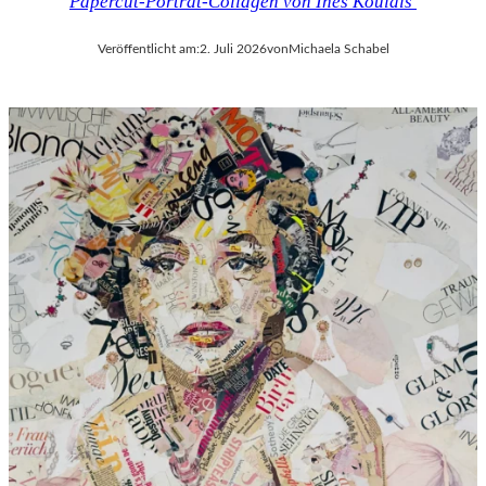
Papercut-Porträt-Collagen von Ines Kouidis
Veröffentlicht am:
2. Juli 2026
von
Michaela Schabel