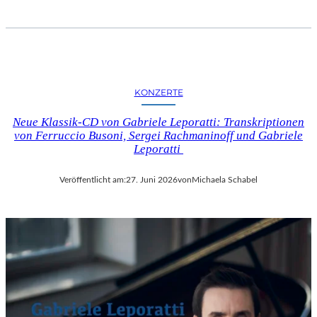
KONZERTE
Neue Klassik-CD von Gabriele Leporatti: Transkriptionen
von Ferruccio Busoni, Sergei Rachmaninoff und Gabriele
Leporatti
Veröffentlicht am:
27. Juni 2026
von
Michaela Schabel