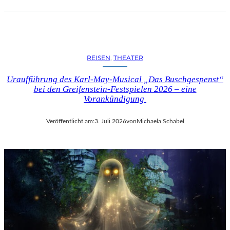
REISEN
, 
THEATER
Uraufführung des Karl-May-Musical „Das Buschgespenst“
bei den Greifenstein-Festspielen 2026 – eine
Vorankündigung
Veröffentlicht am:
3. Juli 2026
von
Michaela Schabel