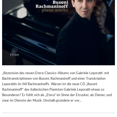
„Rezension des neuen Etera-Classics-Albums von Gabriele Leporatti mit
Bachtranskriptionen von Busoni, Rachmaninoff und einer Transkription
Leporattis im Stil Rachmaninoffs Warum ist die neue CD „Busoni
Rachmaninoff“ des italienischen Pianisten Gabriele Leporatti etwas so
Besonderes? Er fühlt sich als „Etera“ im Sinne der Etrusker, als Diener, und
zwar im Dienste der Musik. Deshalb gründete er vor…