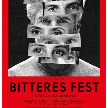
S
L
B
E
R
G
A
L
S
K
Ü
N
S
T
L
E
R
H
A
U
S