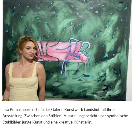
S
–
C
F
H
I
A
L
B
M
E
K
L
R
-
I
K
T
U
I
L
K
T
Z
U
U
R
P
-
E
B
D
L
R
O
O
Lisa Pufahl überrascht in der Galerie Kunstwerk Landshut mit ihrer
G
A
Ausstellung ‚Zwischen den Stühlen‘. Ausstellungsbericht über symbolische
L
Stuhlbilder, junge Kunst und eine kreative Künstlerin.
M