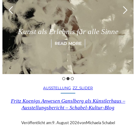
Münch
t als Erlebnis für alle Sinne
„Par
READ MORE
AUSSTELLUNG
, 
ZZ_SLIDER
Fritz Koenigs Anwesen Ganslberg als Künstlerhaus –
Ausstellungsbericht – Schabel-Kultur-Blog
Veröffentlicht am:
9. August 2026
von
Michaela Schabel