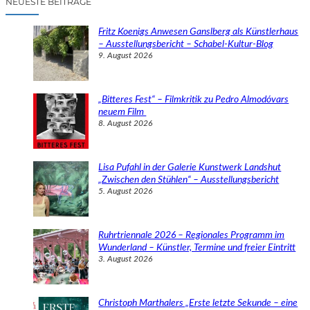
NEUESTE BEITRÄGE
h
e
Fritz Koenigs Anwesen Ganslberg als Künstlerhaus
n
– Ausstellungsbericht – Schabel-Kultur-Blog
9. August 2026
„Bitteres Fest“ – Filmkritik zu Pedro Almodóvars
neuem Film
8. August 2026
Lisa Pufahl in der Galerie Kunstwerk Landshut
„Zwischen den Stühlen“ – Ausstellungsbericht
5. August 2026
Ruhrtriennale 2026 – Regionales Programm im
Wunderland – Künstler, Termine und freier Eintritt
3. August 2026
Christoph Marthalers „Erste letzte Sekunde – eine