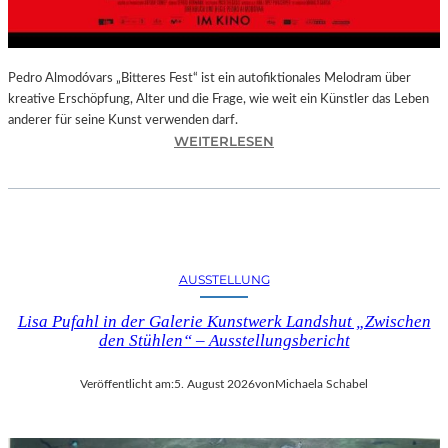
–
A
U
S
Pedro Almodóvars „Bitteres Fest“ ist ein autofiktionales Melodram über
S
kreative Erschöpfung, Alter und die Frage, wie weit ein Künstler das Leben
T
anderer für seine Kunst verwenden darf.
E
:
WEITERLESEN
L
„
L
B
U
I
N
T
G
T
S
E
AUSSTELLUNG
B
R
E
E
Lisa Pufahl in der Galerie Kunstwerk Landshut „Zwischen
R
S
den Stühlen“ – Ausstellungsbericht
I
F
C
E
Veröffentlicht am:
5. August 2026
von
Michaela Schabel
H
S
T
T
–
“