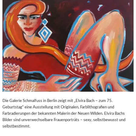
O
E
Z
E
A
X
R
P
T
O
S
S
2
U
7
R
0
E
.
“
G
I
E
N
B
D
U
E
R
R
T
K
Die Galerie Schmalfuss in Berlin zeigt mit „Elvira Bach – zum 75.
S
O
Geburtstag“ eine Ausstellung mit Originalen, Farblithografien und
T
R
Farbradierungen der bekannten Malerin der Neuen Wilden. Elvira Bachs
A
N
Bilder sind unverwechselbare Frauenporträts – sexy, selbstbewusst und
G
F
selbstbestimmt.
E
L