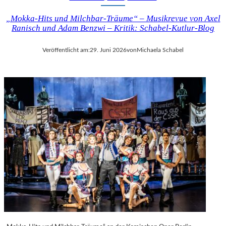
„Mokka-Hits und Milchbar-Träume“ – Musikrevue von Axel
Ranisch und Adam Benzwi – Kritik: Schabel-Kutlur-Blog
Veröffentlicht am:
29. Juni 2026
von
Michaela Schabel