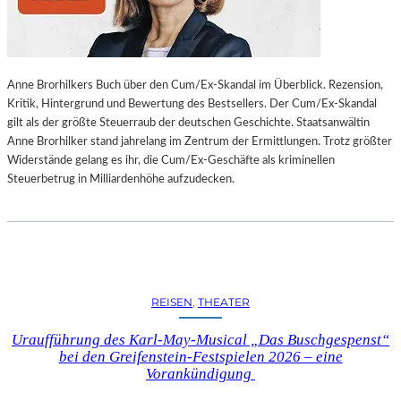
L
L
U
N
Anne Brorhilkers Buch über den Cum/Ex-Skandal im Überblick. Rezension,
G
Kritik, Hintergrund und Bewertung des Bestsellers. Der Cum/Ex-Skandal
S
gilt als der größte Steuerraub der deutschen Geschichte. Staatsanwältin
B
Anne Brorhilker stand jahrelang im Zentrum der Ermittlungen. Trotz größter
E
Widerstände gelang es ihr, die Cum/Ex-Geschäfte als kriminellen
R
Steuerbetrug in Milliardenhöhe aufzudecken.
I
C
H
T
V
O
N
REISEN
, 
THEATER
S
C
Uraufführung des Karl-May-Musical „Das Buschgespenst“
H
bei den Greifenstein-Festspielen 2026 – eine
A
Vorankündigung
B