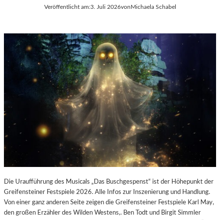
E
Veröffentlicht am:
3. Juli 2026
von
Michaela Schabel
L
-
K
U
L
T
U
R
-
B
L
O
G
Die Uraufführung des Musicals „Das Buschgespenst“ ist der Höhepunkt der
Greifensteiner Festspiele 2026. Alle Infos zur Inszenierung und Handlung.
Von einer ganz anderen Seite zeigen die Greifensteiner Festspiele Karl May,
den großen Erzähler des Wilden Westens,. Ben Todt und Birgit Simmler