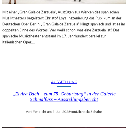
R
L
T
I
Mit einer „Gran Gala de Zarzuela“, Auszügen aus Werken des spanischen
K
N
Musiktheaters begeistert Christof Loys Inszenierung das Publikum an der
R
–
Deutschen Oper Berlin. „Gran Gala de Zarzuela“ klingt spanisch und ist es im
I
A
doppelten Sinne des Wortes. Wer weiß schon, was eine Zarzuela ist? Das
T
U
spanische Musiktheater entstand im 17. Jahrhundert parallel zur
I
S
italienischen Oper.…
K
S
–
T
A
E
U
L
S
L
B
U
L
N
AUSSTELLUNG
I
G
C
„Elvira Bach – zum 75. Geburtstag“ in der Galerie
„
K
Schmalfuss – Ausstellungsbericht
D
A
O
U
U
Veröffentlicht am:
5. Juli 2026
von
Michaela Schabel
F
B
M
L