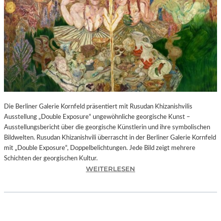
I
N
F
O
N
I
E
O
R
C
H
Die Berliner Galerie Kornfeld präsentiert mit Rusudan Khizanishvilis
E
Ausstellung „Double Exposure“ ungewöhnliche georgische Kunst –
S
Ausstellungsbericht über die georgische Künstlerin und ihre symbolischen
T
Bildwelten. Rusudan Khizanishvili überrascht in der Berliner Galerie Kornfeld
E
mit „Double Exposure“, Doppelbelichtungen. Jede Bild zeigt mehrere
R
Schichten der georgischen Kultur.
P
:
WEITERLESEN
I
R
E
U
T
S
R
U
O
D