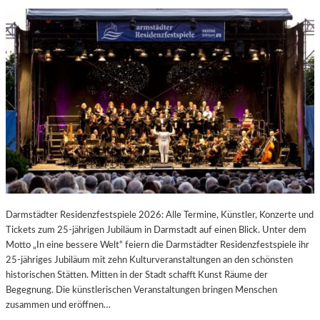
Darmstädter Residenzfestspiele 2026: Alle Termine, Künstler, Konzerte und
Tickets zum 25-jährigen Jubiläum in Darmstadt auf einen Blick. Unter dem
Motto „In eine bessere Welt“ feiern die Darmstädter Residenzfestspiele ihr
25-jähriges Jubiläum mit zehn Kulturveranstaltungen an den schönsten
historischen Stätten. Mitten in der Stadt schafft Kunst Räume der
Begegnung. Die künstlerischen Veranstaltungen bringen Menschen
zusammen und eröffnen…