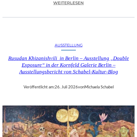
:
WEITERLESEN
C
H
R
I
S
T
AUSSTELLUNG
O
P
Rusudan Khizanishvili in Berlin – Ausstellung „Double
H
Exposure“ in der Kornfeld Galerie Berlin –
G
Ausstellungsbericht von Schabel-Kultur-Blog
O
L
D
Veröffentlicht am:
26. Juli 2026
von
Michaela Schabel
S
T
E
I
N
–
S