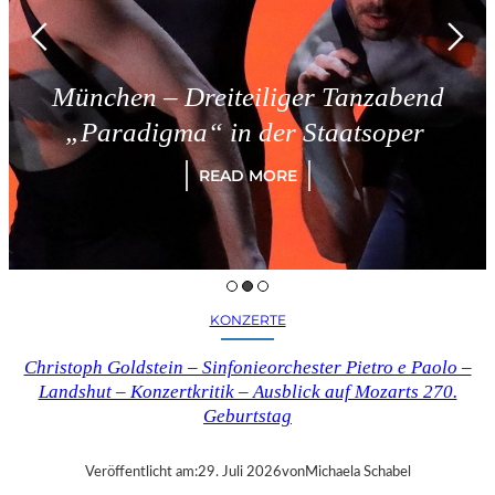
en – Dreiteiliger Tanzabend
Tr
adigma“ in der Staatsoper
READ MORE
KONZERTE
Christoph Goldstein – Sinfonieorchester Pietro e Paolo –
Landshut – Konzertkritik – Ausblick auf Mozarts 270.
Geburtstag
Veröffentlicht am:
29. Juli 2026
von
Michaela Schabel