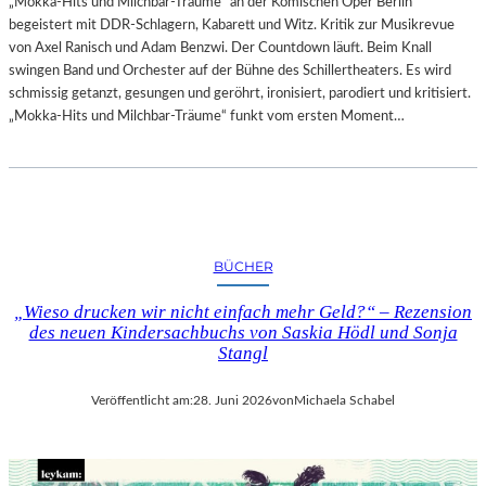
„Mokka-Hits und Milchbar-Träume“ an der Komischen Oper Berlin
begeistert mit DDR-Schlagern, Kabarett und Witz. Kritik zur Musikrevue
von Axel Ranisch und Adam Benzwi. Der Countdown läuft. Beim Knall
swingen Band und Orchester auf der Bühne des Schillertheaters. Es wird
schmissig getanzt, gesungen und geröhrt, ironisiert, parodiert und kritisiert.
„Mokka-Hits und Milchbar-Träume“ funkt vom ersten Moment…
BÜCHER
„Wieso drucken wir nicht einfach mehr Geld?“ – Rezension
des neuen Kindersachbuchs von Saskia Hödl und Sonja
Stangl
Veröffentlicht am:
28. Juni 2026
von
Michaela Schabel