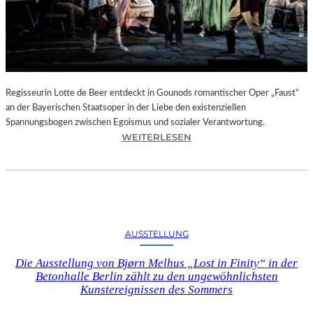
T
E
L
E
T
Z
T
Regisseurin Lotte de Beer entdeckt in Gounods romantischer Oper „Faust“
E
an der Bayerischen Staatsoper in der Liebe den existenziellen
S
Spannungsbogen zwischen Egoismus und sozialer Verantwortung.
E
:
WEITERLESEN
K
O
U
P
N
E
D
R
E
N
–
K
AUSSTELLUNG
E
R
I
I
Die Ausstellung von Bjørn Melhus „Lost in Finity“ in der
N
T
Betonhalle Berlin zählt zu den ungewöhnlichsten
E
I
Kunstereignissen des Sommers
G
K
A
–