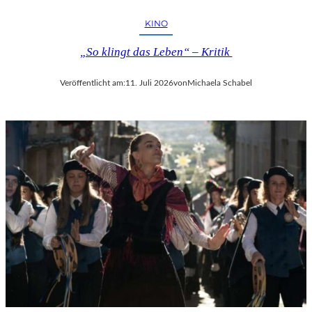
KINO
„So klingt das Leben“ – Kritik
Veröffentlicht am:
11. Juli 2026
von
Michaela Schabel