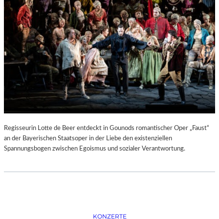
D
–
K
Ü
N
S
T
L
E
R
,
T
E
Regisseurin Lotte de Beer entdeckt in Gounods romantischer Oper „Faust“
R
an der Bayerischen Staatsoper in der Liebe den existenziellen
M
Spannungsbogen zwischen Egoismus und sozialer Verantwortung.
I
N
E
U
N
D
F
KONZERTE