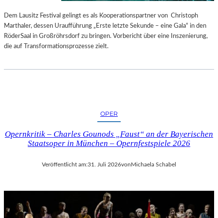
S
E
T
S
Dem Lausitz Festival gelingt es als Kooperationspartner von Christoph
E
P
Marthaler, dessen Uraufführung „Erste letzte Sekunde – eine Gala“ in den
L
R
RöderSaal in Großröhrsdorf zu bringen. Vorbericht über eine Inszenierung,
L
O
die auf Transformationsprozesse zielt.
U
G
N
R
G
A
S
M
B
M
E
I
OPER
R
M
I
W
Opernkritik – Charles Gounods „Faust“ an der Bayerischen
C
U
Staatsoper in München – Opernfestspiele 2026
H
N
T
D
Veröffentlicht am:
31. Juli 2026
von
Michaela Schabel
E
R
L
A
N