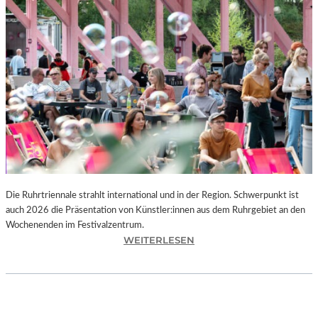
I
E
K
U
N
S
T
W
E
R
K
L
A
N
Die Ruhrtriennale strahlt international und in der Region. Schwerpunkt ist
D
auch 2026 die Präsentation von Künstler:innen aus dem Ruhrgebiet an den
S
Wochenenden im Festivalzentrum.
H
:
WEITERLESEN
U
R
T
U
„
H
Z
R
W
T