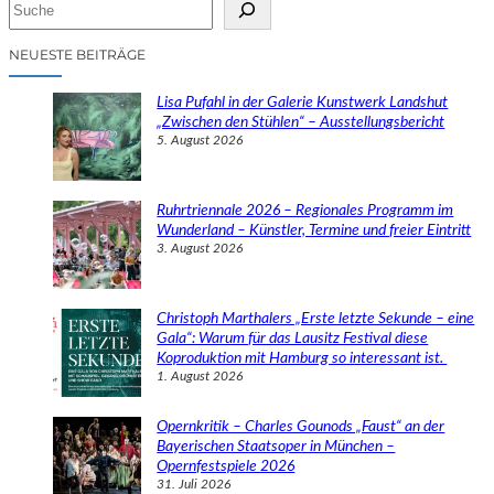
S
u
c
NEUESTE BEITRÄGE
h
e
Lisa Pufahl in der Galerie Kunstwerk Landshut
n
„Zwischen den Stühlen“ – Ausstellungsbericht
5. August 2026
Ruhrtriennale 2026 – Regionales Programm im
Wunderland – Künstler, Termine und freier Eintritt
3. August 2026
Christoph Marthalers „Erste letzte Sekunde – eine
Gala“: Warum für das Lausitz Festival diese
Koproduktion mit Hamburg so interessant ist.
1. August 2026
Opernkritik – Charles Gounods „Faust“ an der
Bayerischen Staatsoper in München –
Opernfestspiele 2026
31. Juli 2026