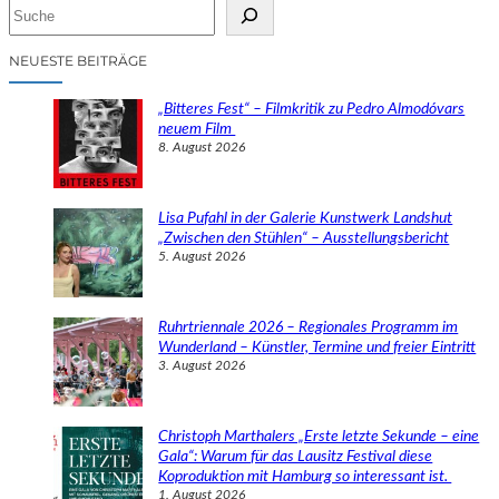
S
u
c
NEUESTE BEITRÄGE
h
e
„Bitteres Fest“ – Filmkritik zu Pedro Almodóvars
n
neuem Film
8. August 2026
Lisa Pufahl in der Galerie Kunstwerk Landshut
„Zwischen den Stühlen“ – Ausstellungsbericht
5. August 2026
Ruhrtriennale 2026 – Regionales Programm im
Wunderland – Künstler, Termine und freier Eintritt
3. August 2026
Christoph Marthalers „Erste letzte Sekunde – eine
Gala“: Warum für das Lausitz Festival diese
Koproduktion mit Hamburg so interessant ist.
1. August 2026