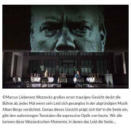
R
©Marcus Lieberenz Wozzecks großes ernst trauriges Gesicht deckt die
Bühne ab, jedes Mal wenn sein Leid sich gesanglos in der abgründigen Musik
Alban Bergs verdichtet. Genau dieses Gesicht prägt sich tief in die Seele ein,
gibt den wahnsinngen Tonskalen die expressive Optik von heute. Wir alle
kennen diese Wozzeckschen Momente, in denen das Leid die Seele…