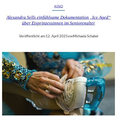
H
KINO
U
T
Alexandra Sells einfühlsame Dokumentation „Ice Aged“
–
über Eisprinzessinnen im Seniorenalter
R
A
Y
Veröffentlicht am:
12. April 2025
von
Michaela Schabel
B
R
A
D
B
U
R
Y
S
„
F
A
H
R