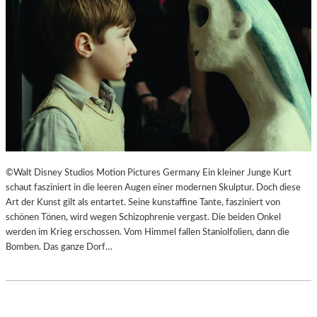
F
N
Ü
S
H
Z
L
E
S
N
A
I
M
E
E
R
D
T
O
I
K
M
©Walt Disney Studios Motion Pictures Germany Ein kleiner Junge Kurt
U
L
schaut fasziniert in die leeren Augen einer modernen Skulptur. Doch diese
M
A
Art der Kunst gilt als entartet. Seine kunstaffine Tante, fasziniert von
E
N
schönen Tönen, wird wegen Schizophrenie vergast. Die beiden Onkel
N
D
werden im Krieg erschossen. Vom Himmel fallen Staniolfolien, dann die
T
E
Bomben. Das ganze Dorf…
A
S
T
T
I
H
O
E
N
A