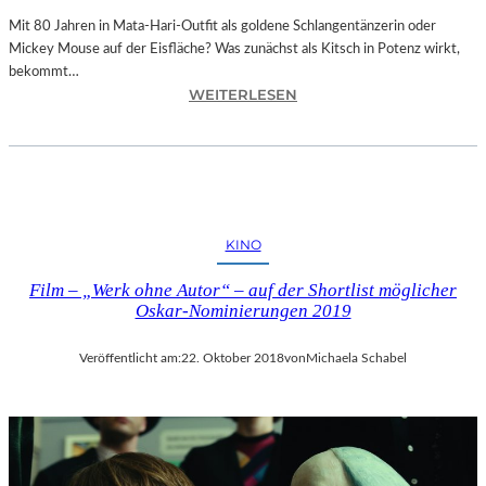
E
N
Mit 80 Jahren in Mata-Hari-Outfit als goldene Schlangentänzerin oder
H
Mickey Mouse auf der Eisfläche? Was zunächst als Kitsch in Potenz wirkt,
E
bekommt…
:
I
WEITERLESEN
A
T
L
4
E
5
X
1
A
“
N
–
KINO
D
M
R
I
Film – „Werk ohne Autor“ – auf der Shortlist möglicher
A
T
Oskar-Nominierungen 2019
S
R
E
E
Veröffentlicht am:
22. Oktober 2018
von
Michaela Schabel
L
I
L
SS
S
E
E
N
I
D
N
I