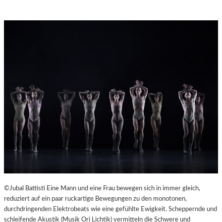
©Jubal Battisti Eine Mann und eine Frau bewegen sich in immer gleich,
reduziert auf ein paar ruckartige Bewegungen zu den monotonen,
durchdringenden Elektrobeats wie eine gefühlte Ewigkeit. Scheppernde und
schleifende Akustik (Musik Ori Lichtik) vermitteln die Schwere und