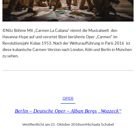
E
S
S
I
N
©Nitz Böhme Mit „Carmen La Cubana“ nimmt die Musicalwelt den
N
Havanna-Hype auf und verortet Bizet berühmte Oper „Carmen“ im
E
Revolutionsjahr Kubas 1953. Nach der Welturaufführung in Paris 2016 ist
N
diese kubanische Carmen-Version nach London, Köln und Berlin in München
I
zu sehen.
M
S
E
N
I
O
R
OPER
E
N
Berlin – Deutsche Oper – Alban Bergs „Wozzeck“
A
L
Veröffentlicht am:
21. Oktober 2018
von
Michaela Schabel
T
E