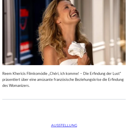
D
–
K
Ü
N
S
T
L
E
R
,
T
E
Reem Khericis Filmkomödie „Chéri, ich komme! – Die Erfindung der Lust“
R
präsentiert über eine amüsante französische Beziehungskrise die Erfindung
M
des Womanizers.
I
N
E
U
N
D
AUSSTELLUNG
F