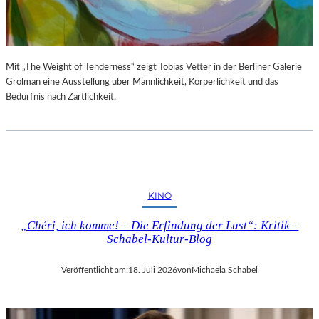
S
E
T
S
E
P
L
R
L
O
Mit „The Weight of Tenderness“ zeigt Tobias Vetter in der Berliner Galerie
U
G
Grolman eine Ausstellung über Männlichkeit, Körperlichkeit und das
N
R
Bedürfnis nach Zärtlichkeit.
G
A
S
M
B
M
E
I
R
M
I
W
KINO
C
U
H
N
„Chéri, ich komme! – Die Erfindung der Lust“: Kritik –
T
D
Schabel-Kultur-Blog
E
R
Veröffentlicht am:
18. Juli 2026
von
Michaela Schabel
L
A
N