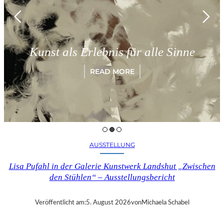
M
Kunst als Erlebnis für alle Sinne
READ MORE
AUSSTELLUNG
Lisa Pufahl in der Galerie Kunstwerk Landshut „Zwischen
den Stühlen“ – Ausstellungsbericht
Veröffentlicht am:
5. August 2026
von
Michaela Schabel