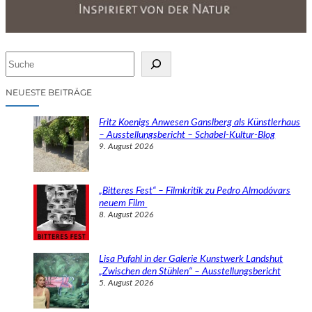
S
u
c
NEUESTE BEITRÄGE
h
e
Fritz Koenigs Anwesen Ganslberg als Künstlerhaus
n
– Ausstellungsbericht – Schabel-Kultur-Blog
9. August 2026
„Bitteres Fest“ – Filmkritik zu Pedro Almodóvars
neuem Film
8. August 2026
Lisa Pufahl in der Galerie Kunstwerk Landshut
„Zwischen den Stühlen“ – Ausstellungsbericht
5. August 2026