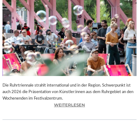
I
E
K
U
N
S
T
W
E
R
K
L
A
N
Die Ruhrtriennale strahlt international und in der Region. Schwerpunkt ist
D
auch 2026 die Präsentation von Künstler:innen aus dem Ruhrgebiet an den
S
Wochenenden im Festivalzentrum.
H
:
WEITERLESEN
U
R
T
U
„
H
Z
R
W
T