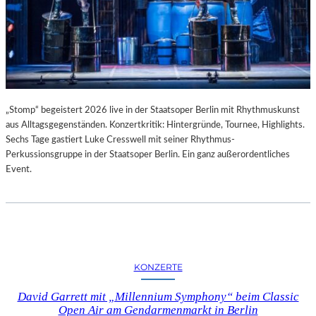
„Stomp“ begeistert 2026 live in der Staatsoper Berlin mit Rhythmuskunst
aus Alltagsgegenständen. Konzertkritik: Hintergründe, Tournee, Highlights.
Sechs Tage gastiert Luke Cresswell mit seiner Rhythmus-
Perkussionsgruppe in der Staatsoper Berlin. Ein ganz außerordentliches
Event.
KONZERTE
David Garrett mit „Millennium Symphony“ beim Classic
Open Air am Gendarmenmarkt in Berlin