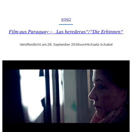
KINO
Film aus Paraquay – „Las herederas“/“Die Erbinnen“
Veröffentlicht am:
28. September 2018
von
Michaela Schabel