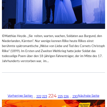
©Matthias Heyde. „Sie reiten, warten, wachen, Soldaten aus Burgund, den
Niederlanden, Kärnten“. Nur wenige kennen Rilke heute Rilkes einst
berühmte spätromantische „Weise von Liebe und Tod des Cornets Christoph
Rilke“ (1899). Im Ersten und Zweiten Weltkrieg hatte jeder Soldat das
todesselige Poem über den 18-jährigen Fahnenträger, der im Mitte des 17.
Jahrhunderts verstorben war, im…
224
Vorherige Seite
Nächste Seite
1
…
222
223
225
226
…
230