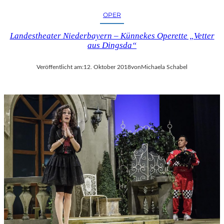
OPER
Landestheater Niederbayern – Künnekes Operette „Vetter
aus Dingsda“
Veröffentlicht am:
12. Oktober 2018
von
Michaela Schabel