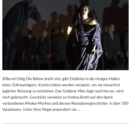
©Bernd Uhlig Die Bühne dreht sich, gibt Einblicke in die riesigen Hallen
eines Zollraumlagers. Kunstschätze werden verpackt, um sie steuerfrei
jeglicher Nutzung zu entziehen. Das Goldene Vlies liegt noch herum, wird
noch gebraucht. Geschickt verweist so Andrea Breth auf den damit
verbundenen Medea-Mythos und dessen Rezeptionsgeschichte in über 300
Variationen. Unter ihrer Regie präsentiert sie …