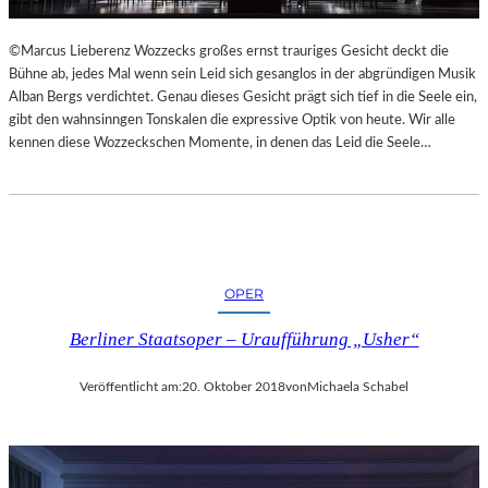
L
S
©Marcus Lieberenz Wozzecks großes ernst trauriges Gesicht deckt die
Ä
Bühne ab, jedes Mal wenn sein Leid sich gesanglos in der abgründigen Musik
U
Alban Bergs verdichtet. Genau dieses Gesicht prägt sich tief in die Seele ein,
L
gibt den wahnsinngen Tonskalen die expressive Optik von heute. Wir alle
E
kennen diese Wozzeckschen Momente, in denen das Leid die Seele…
N
T
R
A
I
N
OPER
I
N
Berliner Staatsoper – Uraufführung „Usher“
G
Veröffentlicht am:
20. Oktober 2018
von
Michaela Schabel