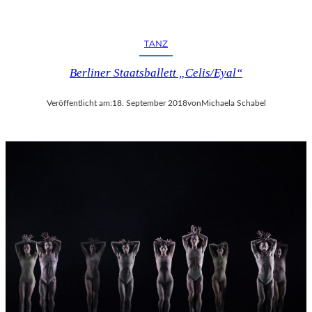
TANZ
Berliner Staatsballett „Celis/Eyal“
Veröffentlicht am:
18. September 2018
von
Michaela Schabel