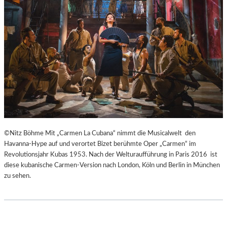
H
Ü
E
B
I
E
B
R
E
E
N
I
A
S
K
P
U
R
T
I
-
N
T
Z
©Nitz Böhme Mit „Carmen La Cubana“ nimmt die Musicalwelt den
R
E
Havanna-Hype auf und verortet Bizet berühmte Oper „Carmen“ im
A
S
Revolutionsjahr Kubas 1953. Nach der Welturaufführung in Paris 2016 ist
I
S
diese kubanische Carmen-Version nach London, Köln und Berlin in München
N
I
zu sehen.
I
N
N
N
G
E
“
N
–
I