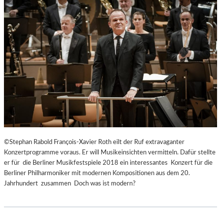
©Stephan Rabold François-Xavier Roth eilt der Ruf extravaganter
Konzertprogramme voraus. Er will Musikeinsichten vermitteln. Dafür stellte
er für die Berliner Musikfestspiele 2018 ein interessantes Konzert für die
Berliner Philharmoniker mit modernen Kompositionen aus dem 20.
Jahrhundert zusammen Doch was ist modern?