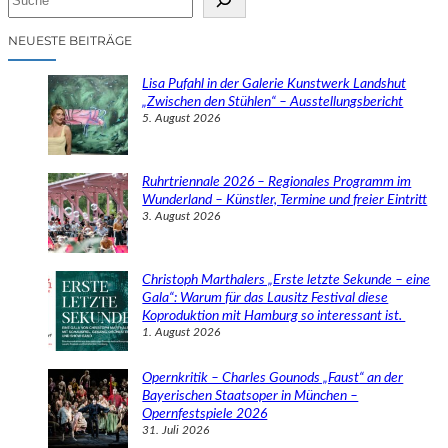
u
c
NEUESTE BEITRÄGE
h
e
Lisa Pufahl in der Galerie Kunstwerk Landshut
n
„Zwischen den Stühlen“ – Ausstellungsbericht
5. August 2026
Ruhrtriennale 2026 – Regionales Programm im
Wunderland – Künstler, Termine und freier Eintritt
3. August 2026
Christoph Marthalers „Erste letzte Sekunde – eine
Gala“: Warum für das Lausitz Festival diese
Koproduktion mit Hamburg so interessant ist.
1. August 2026
Opernkritik – Charles Gounods „Faust“ an der
Bayerischen Staatsoper in München –
Opernfestspiele 2026
31. Juli 2026