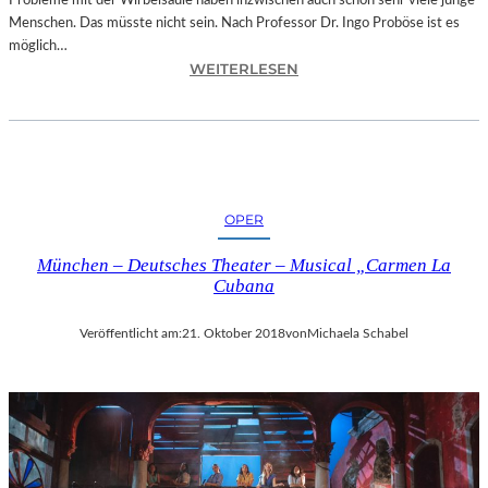
Probleme mit der Wirbelsäule haben inzwischen auch schon sehr viele junge
D
Menschen. Das müsste nicht sein. Nach Professor Dr. Ingo Proböse ist es
O
möglich…
K
:
WEITERLESEN
U
I
M
N
E
G
N
O
T
F
A
R
T
OPER
O
I
B
O
München – Deutsches Theater – Musical „Carmen La
Ö
N
Cubana
S
„
E
I
Veröffentlicht am:
21. Oktober 2018
von
Michaela Schabel
„
C
B
E
A
A
N
G
D
E
S
D
C
“