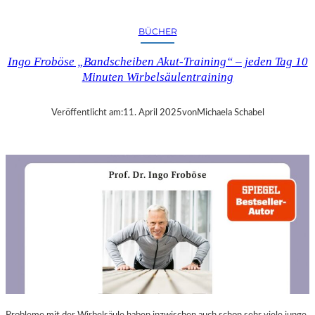
A
N
BÜCHER
D
R
Ingo Froböse „Bandscheiben Akut-Training“ – jeden Tag 10
A
Minuten Wirbelsäulentraining
S
E
L
Veröffentlicht am:
11. April 2025
von
Michaela Schabel
L
S
E
I
N
F
Ü
H
L
S
A
M
E