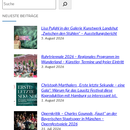
S
u
c
NEUESTE BEITRÄGE
h
e
Lisa Pufahl in der Galerie Kunstwerk Landshut
n
„Zwischen den Stühlen“ – Ausstellungsbericht
5. August 2026
Ruhrtriennale 2026 – Regionales Programm im
Wunderland – Künstler, Termine und freier Eintritt
3. August 2026
Christoph Marthalers „Erste letzte Sekunde – eine
Gala“: Warum für das Lausitz Festival diese
Koproduktion mit Hamburg so interessant ist.
1. August 2026
Opernkritik – Charles Gounods „Faust“ an der
Bayerischen Staatsoper in München –
Opernfestspiele 2026
31. Juli 2026