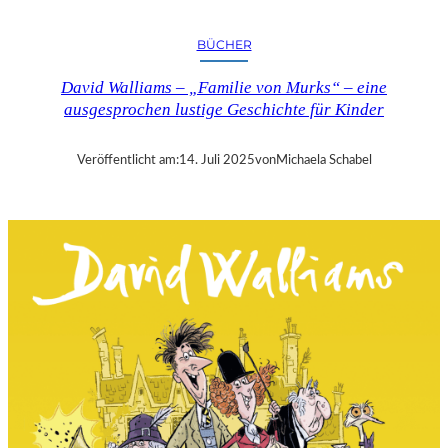
A
D
BÜCHER
E
L
David Walliams – „Familie von Murks“ – eine
P
ausgesprochen lustige Geschichte für Kinder
E
O
–
Veröffentlicht am:
14. Juli 2025
von
Michaela Schabel
„
V
E
R
M
I
G
L
I
O
“
–
E