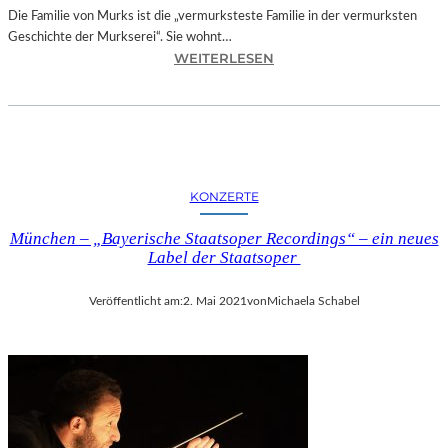
B
Die Familie von Murks ist die „vermurksteste Familie in der vermurksten
E
Geschichte der Murkserei“. Sie wohnt…
:
WEITERLESEN
R
D
M
A
E
V
N
I
S
D
C
W
H
KONZERTE
A
L
L
I
München – „Bayerische Staatsoper Recordings“ – ein neues
L
C
Label der Staatsoper
I
H
A
E
Veröffentlicht am:
2. Mai 2021
von
Michaela Schabel
M
B
S
E
–
Z
„
I
F
E
A
H
M
U