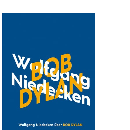
S
G
E
S
P
R
O
C
H
E
N
L
U
S
T
I
G
E
G
E
S
C