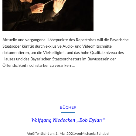
I
N
L
G
I
E
E
N
V
O
Aktuelle und vergangene Höhepunkte des Repertoires will die Bayerische
N
Staatsoper künftig durch exklusive Audio- und Videomitschnitte
M
dokumentieren, um die Vielseitigkeit und das hohe Qualitätsniveau des
U
Hauses und des Bayerischen Staatsorchesters im Bewusstsein der
R
Öffentlichkeit noch stärker zu verankern…
K
S
“
–
E
I
BÜCHER
N
E
Wolfgang Niedecken „Bob Dylan“
A
U
Veröffentlicht am:
1. Mai 2021
von
Michaela Schabel