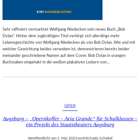
H
I
C
H
Sehr raffiniert vermarktet Wolfgang Niedecken sein neues Buch „Bob
T
Dylan“. Hinter dem zugkräftigen Titel verbirgt sich allerdings mehr
E
Lebensgeschichte von Wolfgang Niedecken als von Bob Dylan. Wie und mit
F
welcher Gewichtung beides verwoben ist, demonstrieren bereits beider
Ü
ineinander geschriebene Namen auf dem Cover. Bob Dylan in orangen
R
Buchstaben eingehakt in die weißen plakativen Lettern von…
K
I
N
D
E
R
OPER
Augsburg – „Opernkoffer – Aria Grande“ für Schulklassen –
ein Projekt des Staatstheaters Augsburg
Veröffentlicht am:
1. Mai 2021
von
Michaela Schabel