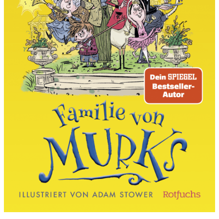
I
N
B
E
E
I
N
D
R
U
C
K
E
N
D
E
R
F
I
L
M
Ü