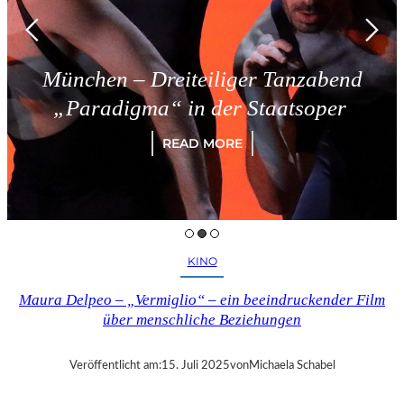
München – Dreiteiliger Tanzabend
„Paradigma“ in der Staatsoper
READ MORE
KINO
Maura Delpeo – „Vermiglio“ – ein beeindruckender Film
über menschliche Beziehungen
Veröffentlicht am:
15. Juli 2025
von
Michaela Schabel