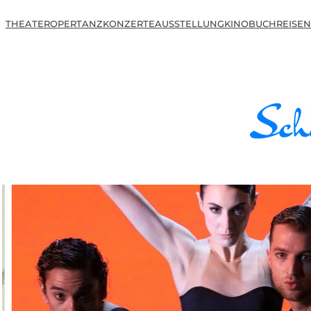
THEATER
OPER
TANZ
KONZERTE
AUSSTELLUNG
KINO
BUCH
REISEN