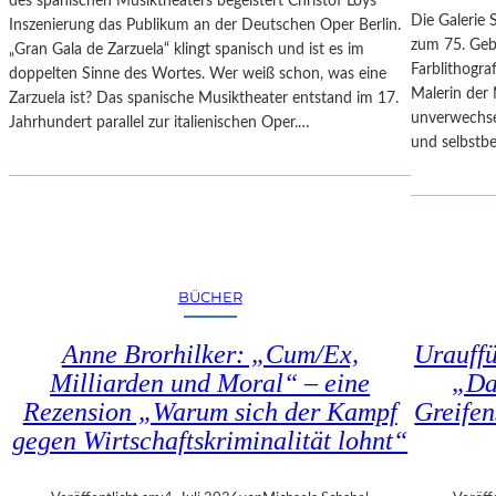
des spanischen Musiktheaters begeistert Christof Loys
–
N
Die Galerie 
Inszenierung das Publikum an der Deutschen Oper Berlin.
A
–
zum 75. Gebu
„Gran Gala de Zarzuela“ klingt spanisch und ist es im
U
A
Farblithogr
doppelten Sinne des Wortes. Wer weiß schon, was eine
S
U
Malerin der 
Zarzuela ist? Das spanische Musiktheater entstand im 17.
B
S
unverwechse
Jahrhundert parallel zur italienischen Oper.…
L
S
und selbstb
I
T
C
E
K
L
A
L
U
U
F
N
BÜCHER
M
G
O
„
Anne Brorhilker: „Cum/Ex,
Urauff
Z
D
A
Milliarden und Moral“ – eine
„Da
O
R
Rezension „Warum sich der Kampf
Greifen
U
T
B
gegen Wirtschaftskriminalität lohnt“
S
L
2
E