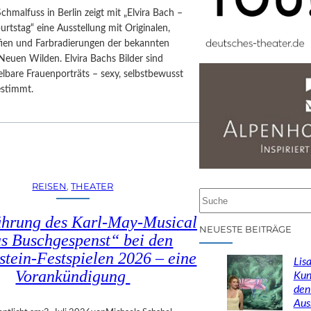
Schmalfuss in Berlin zeigt mit „Elvira Bach –
rtstag“ eine Ausstellung mit Originalen,
afien und Farbradierungen der bekannten
Neuen Wilden. Elvira Bachs Bilder sind
lbare Frauenporträts – sexy, selbstbewusst
estimmt.
REISEN
, 
THEATER
S
u
ührung des Karl-May-Musical
c
NEUESTE BEITRÄGE
s Buschgespenst“ bei den
h
stein-Festspielen 2026 – eine
e
Lisa
n
Vorankündigung
Kun
den
Aus