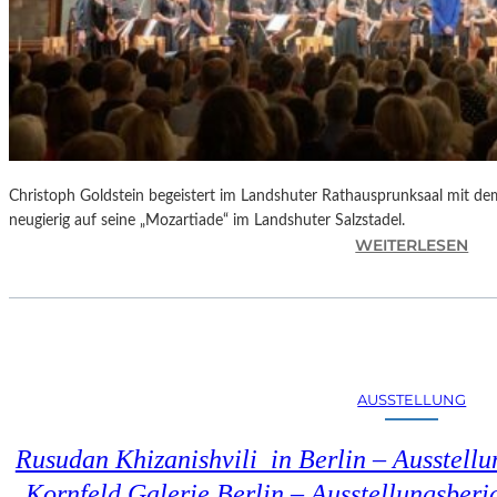
Christoph Goldstein begeistert im Landshuter Rathausprunksaal mit de
neugierig auf seine „Mozartiade“ im Landshuter Salzstadel.
:
WEITERLESEN
C
H
R
I
S
T
AUSSTELLUNG
O
P
Rusudan Khizanishvili in Berlin – Ausstell
H
G
Kornfeld Galerie Berlin – Ausstellungsberi