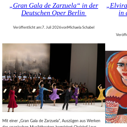
K
„Gran Gala de Zarzuela“ in der
„Elvir
N
H
Deutschen Oper Berlin
in
D
I
S
Z
H
A
Veröffentlicht am:
7. Juli 2026
von
Michaela Schabel
U
N
Veröff
T
I
–
S
K
H
O
V
N
I
Z
L
E
I
R
T
I
K
N
R
B
I
E
T
R
I
L
Mit einer „Gran Gala de Zarzuela“, Auszügen aus Werken
K
I