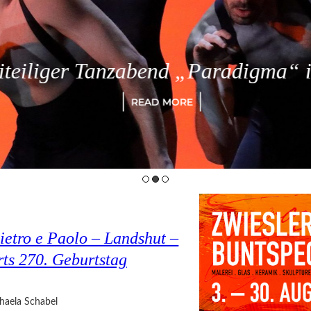
eiliger Tanzabend „Paradigma“ in
READ MORE
ietro e Paolo – Landshut –
rts 270. Geburtstag
haela Schabel