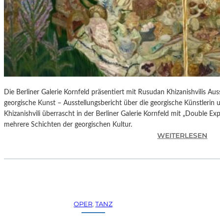
H
E
S
T
E
R
P
I
E
Die Berliner Galerie Kornfeld präsentiert mit Rusudan Khizanishvilis A
T
georgische Kunst – Ausstellungsbericht über die georgische Künstlerin
R
Khizanishvili überrascht in der Berliner Galerie Kornfeld mit „Double Ex
O
mehrere Schichten der georgischen Kultur.
E
:
WEITERLESEN
P
R
A
U
O
S
L
U
O
D
–
A
OPER
, 
TANZ
L
N
A