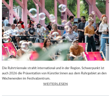
I
E
K
U
N
S
T
W
E
R
K
L
A
N
Die Ruhrtriennale strahlt international und in der Region. Schwerpunkt ist
D
auch 2026 die Präsentation von Künstler:innen aus dem Ruhrgebiet an den
S
Wochenenden im Festivalzentrum.
H
:
WEITERLESEN
U
R
T
U
„
H
Z
R
W
T