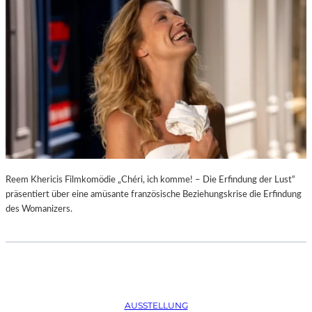
D
–
K
Ü
N
S
T
L
E
R
,
T
E
Reem Khericis Filmkomödie „Chéri, ich komme! – Die Erfindung der Lust“
R
präsentiert über eine amüsante französische Beziehungskrise die Erfindung
M
des Womanizers.
I
N
E
U
N
D
AUSSTELLUNG
F