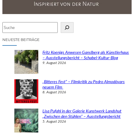
S
u
c
NEUESTE BEITRÄGE
h
e
Fritz Koenigs Anwesen Ganslberg als Künstlerhaus
n
– Ausstellungsbericht – Schabel-Kultur-Blog
9. August 2026
„Bitteres Fest“ – Filmkritik zu Pedro Almodóvars
neuem Film
8. August 2026
Lisa Pufahl in der Galerie Kunstwerk Landshut
„Zwischen den Stühlen“ – Ausstellungsbericht
5. August 2026