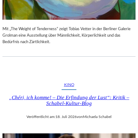
S
E
T
S
E
P
L
R
L
O
Mit „The Weight of Tenderness“ zeigt Tobias Vetter in der Berliner Galerie
U
G
Grolman eine Ausstellung über Männlichkeit, Körperlichkeit und das
N
R
Bedürfnis nach Zärtlichkeit.
G
A
S
M
B
M
E
I
R
M
I
W
KINO
C
U
H
N
„Chéri, ich komme! – Die Erfindung der Lust“: Kritik –
T
D
Schabel-Kultur-Blog
E
R
Veröffentlicht am:
18. Juli 2026
von
Michaela Schabel
L
A
N