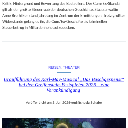
Kritik, Hintergrund und Bewertung des Bestsellers. Der Cum/Ex-Skandal
gilt als der größte Steuerraub der deutschen Geschichte. Staatsanwältin
Anne Brorhilker stand jahrelang im Zentrum der Ermittlungen. Trotz größter
Widerstände gelang es ihr, die Cum/Ex-Geschäfte als kriminellen
Steuerbetrug in Milliardenhöhe aufzudecken.
REISEN
, 
THEATER
Uraufführung des Karl-May-Musical „Das Buschgespenst“
bei den Greifenstein-Festspielen 2026 – eine
Vorankündigung
Veröffentlicht am:
3. Juli 2026
von
Michaela Schabel