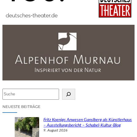
S
u
c
NEUESTE BEITRÄGE
h
e
Fritz Koenigs Anwesen Ganslberg als Künstlerhaus
n
– Ausstellungsbericht – Schabel-Kultur-Blog
9. August 2026