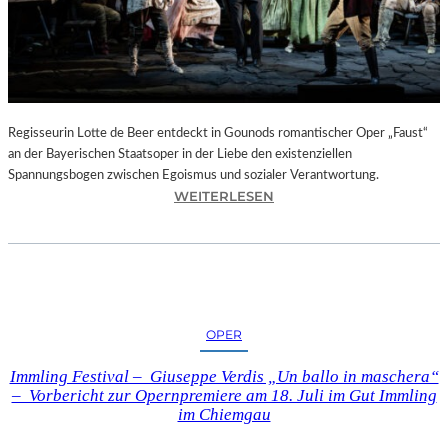
T
E
L
E
T
Z
T
Regisseurin Lotte de Beer entdeckt in Gounods romantischer Oper „Faust“
E
an der Bayerischen Staatsoper in der Liebe den existenziellen
S
Spannungsbogen zwischen Egoismus und sozialer Verantwortung.
E
:
WEITERLESEN
K
O
U
P
N
E
D
R
E
N
–
K
OPER
E
R
I
I
Immling Festival – Giuseppe Verdis „Un ballo in maschera“
N
T
– Vorbericht zur Opernpremiere am 18. Juli im Gut Immling
E
I
im Chiemgau
G
K
A
–