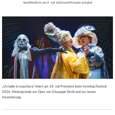
Veröffentlicht am:
9. Juli 2026
von
Michaela Schabel
L
C
A
H
“
A
:
R
W
L
A
E
R
S
U
G
M
O
F
U
Ü
N
R
O
D
D
A
S
S
„
L
F
„Un ballo in maschera“ feiert am 18. Juli Premiere beim Immling Festival
A
A
2026. Hintergründe zur Oper von Giuseppe Verdi und zur neuen
U
U
Inszenierung.
S
S
I
T
T
“