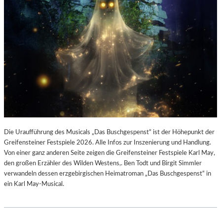
Die Uraufführung des Musicals „Das Buschgespenst“ ist der Höhepunkt der
Greifensteiner Festspiele 2026. Alle Infos zur Inszenierung und Handlung.
Von einer ganz anderen Seite zeigen die Greifensteiner Festspiele Karl May,
den großen Erzähler des Wilden Westens,. Ben Todt und Birgit Simmler
verwandeln dessen erzgebirgischen Heimatroman „Das Buschgespenst“ in
ein Karl May-Musical.