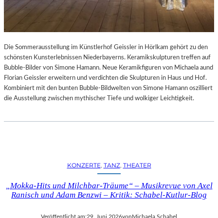
Die Sommerausstellung im Künstlerhof Geissler in Hörlkam gehört zu den
schönsten Kunsterlebnissen Niederbayerns. Keramikskulpturen treffen auf
Bubble-Bilder von Simone Hamann. Neue Keramikfiguren von Michaela aund
Florian Geissler erweitern und verdichten die Skulpturen in Haus und Hof.
Kombiniert mit den bunten Bubble-Bildwelten von Simone Hamann oszilliert
die Ausstellung zwischen mythischer Tiefe und wolkiger Leichtigkeit.
KONZERTE
, 
TANZ
, 
THEATER
„Mokka-Hits und Milchbar-Träume“ – Musikrevue von Axel
Ranisch und Adam Benzwi – Kritik: Schabel-Kutlur-Blog
Veröffentlicht am:
29. Juni 2026
von
Michaela Schabel