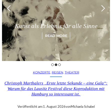
Münc
nst als Erlebnis für alle Sinne
„P
READ MORE
KONZERTE
, 
REISEN
, 
THEATER
Christoph Marthalers „Erste letzte Sekunde – eine Gala“:
Warum für das Lausitz Festival diese Koproduktion mit
Hamburg so interessant ist.
Veröffentlicht am:
1. August 2026
von
Michaela Schabel