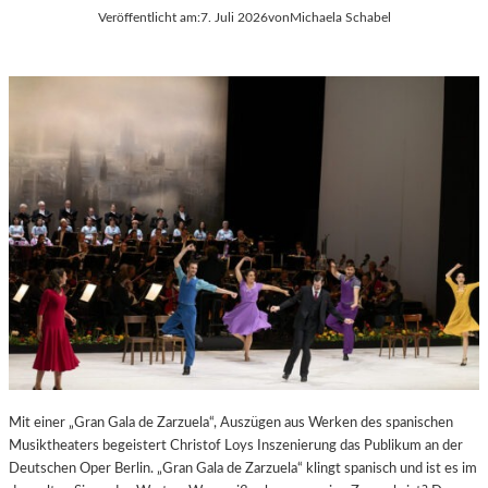
Veröffentlicht am:
7. Juli 2026
von
Michaela Schabel
E
S
S
T
S
S
A
P
N
I
T
E
I
L
S
E
T
2
.
0
2
6
Mit einer „Gran Gala de Zarzuela“, Auszügen aus Werken des spanischen
Musiktheaters begeistert Christof Loys Inszenierung das Publikum an der
Deutschen Oper Berlin. „Gran Gala de Zarzuela“ klingt spanisch und ist es im