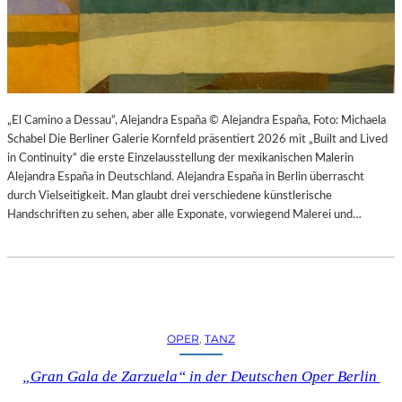
K
S
T
O
I
P
O
E
N
R
M
I
I
N
„El Camino a Dessau“, Alejandra España © Alejandra España, Foto: Michaela
T
M
Schabel Die Berliner Galerie Kornfeld präsentiert 2026 mit „Built and Lived
H
Ü
in Continuity“ die erste Einzelausstellung der mexikanischen Malerin
A
N
Alejandra España in Deutschland. Alejandra España in Berlin überrascht
M
C
durch Vielseitigkeit. Man glaubt drei verschiedene künstlerische
B
H
Handschriften zu sehen, aber alle Exponate, vorwiegend Malerei und…
U
E
R
N
G
–
S
O
O
P
I
E
OPER
, 
TANZ
N
R
T
N
„Gran Gala de Zarzuela“ in der Deutschen Oper Berlin
E
F
R
E