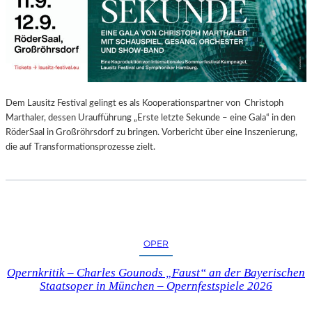
E
N
“
–
A
U
S
Dem Lausitz Festival gelingt es als Kooperationspartner von Christoph
S
Marthaler, dessen Uraufführung „Erste letzte Sekunde – eine Gala“ in den
T
RöderSaal in Großröhrsdorf zu bringen. Vorbericht über eine Inszenierung,
E
die auf Transformationsprozesse zielt.
L
L
U
N
G
S
OPER
B
E
Opernkritik – Charles Gounods „Faust“ an der Bayerischen
R
Staatsoper in München – Opernfestspiele 2026
I
C