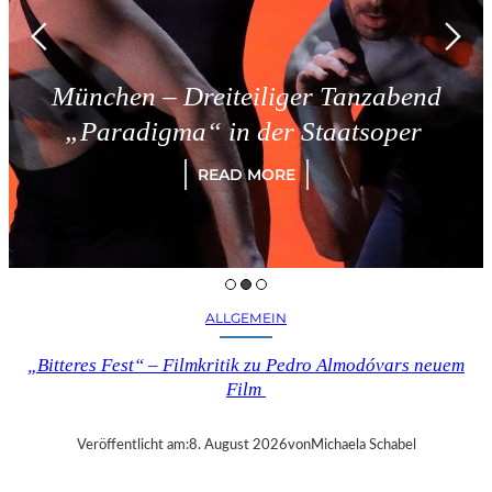
– Dreiteiliger Tanzabend
Tries
gma“ in der Staatsoper
READ MORE
ALLGEMEIN
„Bitteres Fest“ – Filmkritik zu Pedro Almodóvars neuem
Film
Veröffentlicht am:
8. August 2026
von
Michaela Schabel