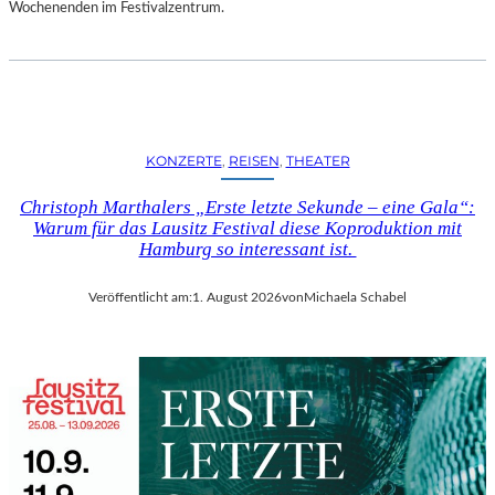
D
Wochenenden im Festivalzentrum.
S
H
U
T
„
Z
KONZERTE
, 
REISEN
, 
THEATER
W
I
Christoph Marthalers „Erste letzte Sekunde – eine Gala“:
S
Warum für das Lausitz Festival diese Koproduktion mit
C
Hamburg so interessant ist.
H
E
Veröffentlicht am:
1. August 2026
von
Michaela Schabel
N
D
E
N
S
T
Ü
H
L