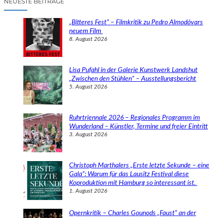
NEUESTE BEITRÄGE
h
e
„Bitteres Fest“ – Filmkritik zu Pedro Almodóvars
n
neuem Film
8. August 2026
Lisa Pufahl in der Galerie Kunstwerk Landshut
„Zwischen den Stühlen“ – Ausstellungsbericht
5. August 2026
Ruhrtriennale 2026 – Regionales Programm im
Wunderland – Künstler, Termine und freier Eintritt
3. August 2026
Christoph Marthalers „Erste letzte Sekunde – eine
Gala“: Warum für das Lausitz Festival diese
Koproduktion mit Hamburg so interessant ist.
1. August 2026
Opernkritik – Charles Gounods „Faust“ an der