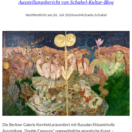
Ausstellungsbericht von Schabel-Kultur-Blog
Veröffentlicht am:
26. Juli 2026
von
Michaela Schabel
Die Berliner Galerie Kornfeld präsentiert mit Rusudan Khizanishvilis
Ausstellung „Double Exposure“ ungewöhnliche georgische Kunst –