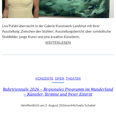
E
D
R
O
Lisa Pufahl überrascht in der Galerie Kunstwerk Landshut mit ihrer
A
Ausstellung ‚Zwischen den Stühlen‘. Ausstellungsbericht über symbolische
L
Stuhlbilder, junge Kunst und eine kreative Künstlerin.
M
:
WEITERLESEN
O
L
D
I
Ó
S
V
A
A
P
R
U
S
KONZERTE
, 
OPER
, 
THEATER
F
N
A
E
Ruhrtriennale 2026 – Regionales Programm im Wunderland
H
U
– Künstler, Termine und freier Eintritt
L
E
I
M
Veröffentlicht am:
3. August 2026
von
Michaela Schabel
N
F
D
I