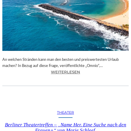
E
C
T
I
O
N
S
“
I
An welchen Stränden kann man den besten und preiswertesten Urlaub
N
machen? In Bezug auf diese Frage, veröffentlichte „Omnio“,…
D
:
WEITERLESEN
E
E
R
U
N
R
E
O
U
P
E
A
N
THEATER
S
G
U
A
Berliner Theatertreffen – „Name Her. Eine Suche nach den
N
L
Frauen+“ von Marie Schleef