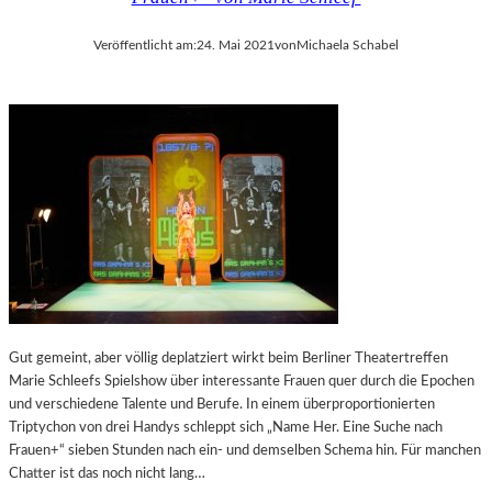
D
E
D
R
Veröffentlicht am:
24. Mai 2021
von
Michaela Schabel
E
I
U
E
T
L
S
A
C
N
H
D
L
S
A
H
N
U
D
T
S
A
T
T
Gut gemeint, aber völlig deplatziert wirkt beim Berliner Theatertreffen
R
Marie Schleefs Spielshow über interessante Frauen quer durch die Epochen
A
und verschiedene Talente und Berufe. In einem überproportionierten
K
Triptychon von drei Handys schleppt sich „Name Her. Eine Suche nach
T
Frauen+“ sieben Stunden nach ein- und demselben Schema hin. Für manchen
I
Chatter ist das noch nicht lang…