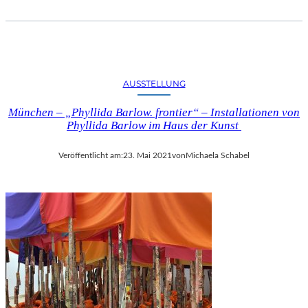
V
S
T
E
S
T
AUSSTELLUNG
R
Ä
München – „Phyllida Barlow. frontier“ – Installationen von
N
Phyllida Barlow im Haus der Kunst
D
E
Veröffentlicht am:
23. Mai 2021
von
Michaela Schabel