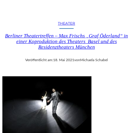
THEATER
Berliner Theatertreffen – Max Frischs „Graf Öderland“ in
einer Koproduktion des Theaters Basel und des
Residenztheaters München
Veröffentlicht am:
18. Mai 2021
von
Michaela Schabel