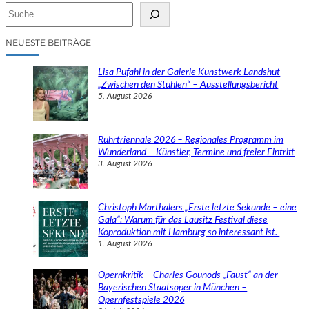
S
u
c
NEUESTE BEITRÄGE
h
e
Lisa Pufahl in der Galerie Kunstwerk Landshut
n
„Zwischen den Stühlen“ – Ausstellungsbericht
5. August 2026
Ruhrtriennale 2026 – Regionales Programm im
Wunderland – Künstler, Termine und freier Eintritt
3. August 2026
Christoph Marthalers „Erste letzte Sekunde – eine
Gala“: Warum für das Lausitz Festival diese
Koproduktion mit Hamburg so interessant ist.
1. August 2026
Opernkritik – Charles Gounods „Faust“ an der
Bayerischen Staatsoper in München –
Opernfestspiele 2026