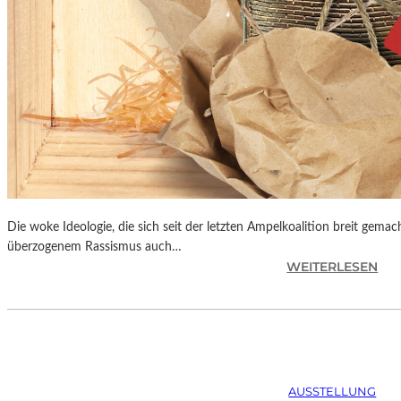
Die woke Ideologie, die sich seit der letzten Ampelkoalition breit gem
überzogenem Rassismus auch…
:
WEITERLESEN
M
A
T
H
I
A
AUSSTELLUNG