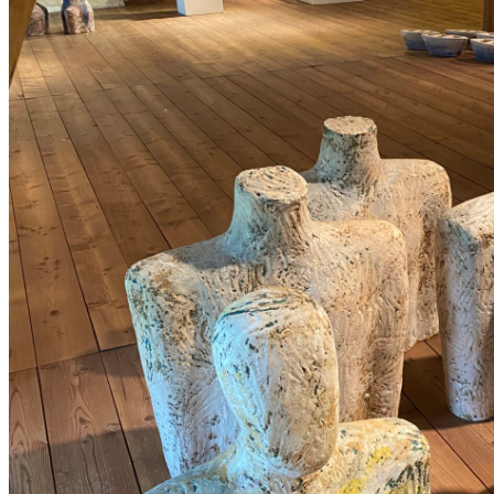
B
U
C
H
Ü
B
E
R
„
P
O
S
T
K
O
L
O
N
I