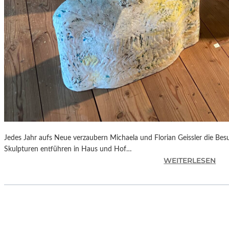
A
L
E
M
Y
T
H
E
N
“
Jedes Jahr aufs Neue verzaubern Michaela und Florian Geissler die Be
Skulpturen entführen in Haus und Hof…
:
WEITERLESEN
B
A
Y
E
R
N