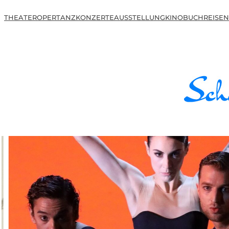
THEATER
OPER
TANZ
KONZERTE
AUSSTELLUNG
KINO
BUCH
REISEN