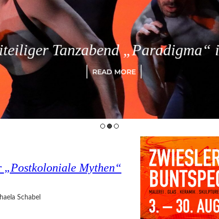
eiliger Tanzabend „Paradigma“ in
READ MORE
r „Postkoloniale Mythen“
haela Schabel