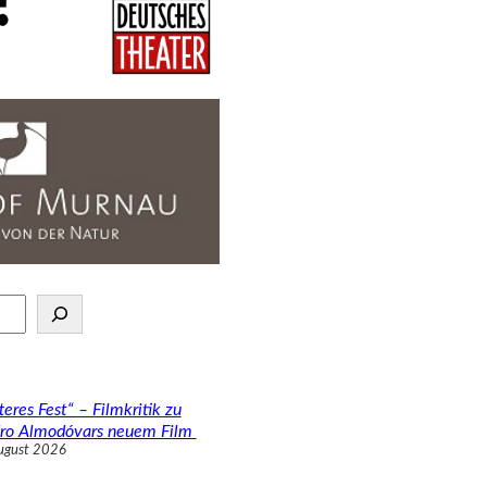
teres Fest“ – Filmkritik zu
ro Almodóvars neuem Film
ugust 2026