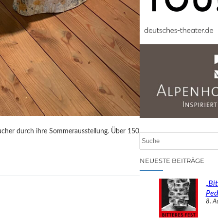
sucher durch ihre Sommerausstellung. Über 150
S
u
c
NEUESTE BEITRÄGE
h
e
„Bit
n
Ped
8. A