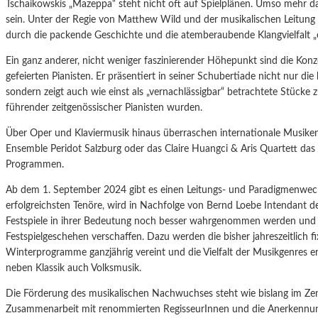
Tschaikowskis „Mazeppa“ steht nicht oft auf Spielplänen. Umso mehr da
sein. Unter der Regie von Matthew Wild und der musikalischen Leitung
durch die packende Geschichte und die atemberaubende Klangvielfalt „ei
Ein ganz anderer, nicht weniger faszinierender Höhepunkt sind die Konz
gefeierten Pianisten. Er präsentiert in seiner Schubertiade nicht nur 
sondern zeigt auch wie einst als „vernachlässigbar“ betrachtete Stücke 
führender zeitgenössischer Pianisten wurden.
Über Oper und Klaviermusik hinaus überraschen internationale Musik
Ensemble Peridot Salzburg oder das Claire Huangci & Aris Quartett das
Programmen.
Ab dem 1. September 2024 gibt es einen Leitungs- und Paradigmenwech
erfolgreichsten Tenöre, wird in Nachfolge von Bernd Loebe Intendant der Ti
Festspiele in ihrer Bedeutung noch besser wahrgenommen werden und ih
Festspielgeschehen verschaffen. Dazu werden die bisher jahreszeitlich 
Winterprogramme ganzjährig vereint und die Vielfalt der Musikgenres
neben Klassik auch Volksmusik.
Die Förderung des musikalischen Nachwuchses steht wie bislang im Ze
Zusammenarbeit mit renommierten RegisseurInnen und die Anerkennun