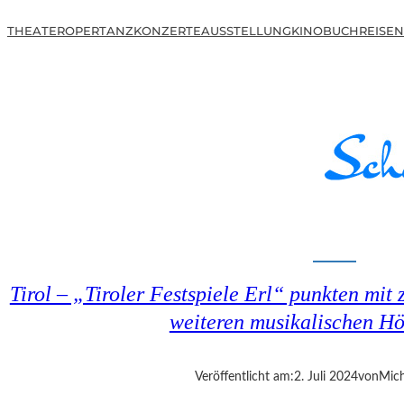
THEATER
OPER
TANZ
KONZERTE
AUSSTELLUNG
KINO
BUCH
REISEN
Tirol – „Tiroler Festspiele Erl“ punkten mit
weiteren musikalischen H
Veröffentlicht am:
2. Juli 2024
von
Mich