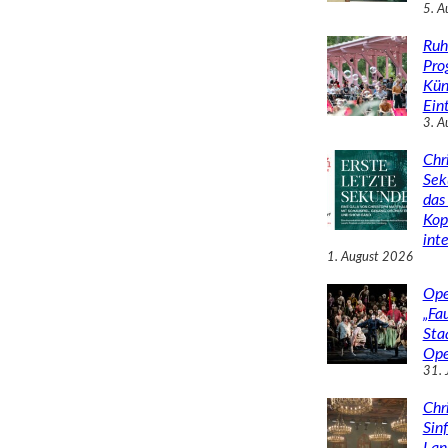
5. A
Ruh
Pro
Kün
Eint
3. A
Chr
Sek
das 
Kop
inte
1. August 2026
Ope
„Fa
Sta
Ope
31. 
Chr
Sin
Lan