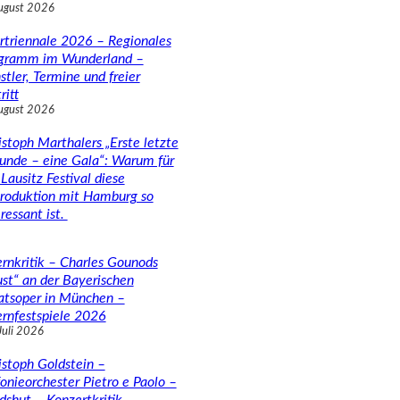
ugust 2026
rtriennale 2026 – Regionales
gramm im Wunderland –
stler, Termine und freier
ritt
ugust 2026
istoph Marthalers „Erste letzte
unde – eine Gala“: Warum für
Lausitz Festival diese
roduktion mit Hamburg so
ressant ist.
rnkritik – Charles Gounods
ust“ an der Bayerischen
atsoper in München –
rnfestspiele 2026
Juli 2026
istoph Goldstein –
fonieorchester Pietro e Paolo –
dshut – Konzertkritik –