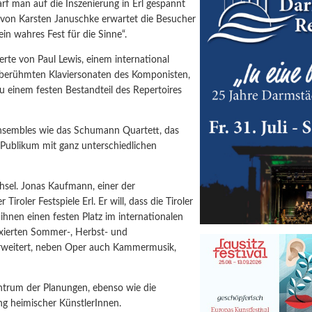
rf man auf die Inszenierung in Erl gespannt
 von Karsten Januschke erwartet die Besucher
n wahres Fest für die Sinne“.
erte von Paul Lewis, einem international
die berühmten Klaviersonaten des Komponisten,
zu einem festen Bestandteil des Repertoires
ensembles wie das Schumann Quartett, das
 Publikum mit ganz unterschiedlichen
sel. Jonas Kaufmann, einer der
roler Festspiele Erl. Er will, dass die Tiroler
nen einen festen Platz im internationalen
fixierten Sommer-, Herbst- und
 erweitert, neben Oper auch Kammermusik,
ntrum der Planungen, ebenso wie die
g heimischer KünstlerInnen.