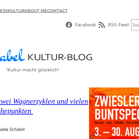
ESSKULTUR
ABOUT ME
CONTACT
Suc
Facebook
RSS-Feed
"Kultur macht glücklich"
 zwei Wagnerzyklen und vielen
öhepunkten
aela Schabel