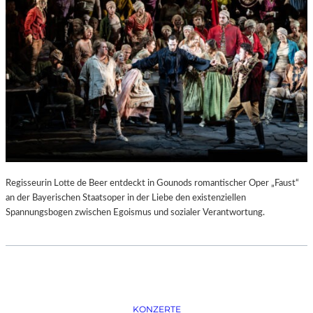
D
–
K
Ü
N
S
T
L
E
R
,
T
E
Regisseurin Lotte de Beer entdeckt in Gounods romantischer Oper „Faust“
R
an der Bayerischen Staatsoper in der Liebe den existenziellen
M
Spannungsbogen zwischen Egoismus und sozialer Verantwortung.
I
N
E
U
N
D
F
KONZERTE