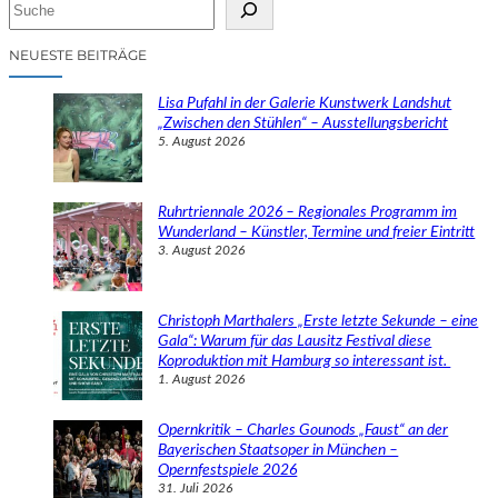
S
u
c
NEUESTE BEITRÄGE
h
e
Lisa Pufahl in der Galerie Kunstwerk Landshut
n
„Zwischen den Stühlen“ – Ausstellungsbericht
5. August 2026
Ruhrtriennale 2026 – Regionales Programm im
Wunderland – Künstler, Termine und freier Eintritt
3. August 2026
Christoph Marthalers „Erste letzte Sekunde – eine
Gala“: Warum für das Lausitz Festival diese
Koproduktion mit Hamburg so interessant ist.
1. August 2026
Opernkritik – Charles Gounods „Faust“ an der
Bayerischen Staatsoper in München –
Opernfestspiele 2026
31. Juli 2026