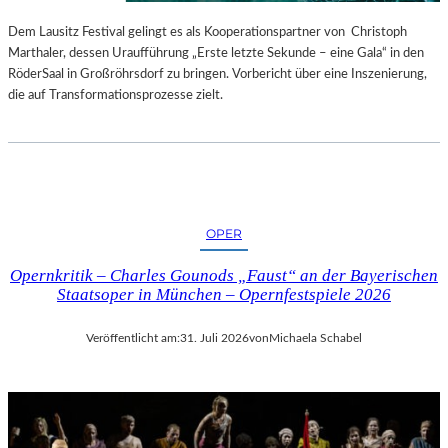
S
E
T
S
Dem Lausitz Festival gelingt es als Kooperationspartner von Christoph
E
P
Marthaler, dessen Uraufführung „Erste letzte Sekunde – eine Gala“ in den
L
R
RöderSaal in Großröhrsdorf zu bringen. Vorbericht über eine Inszenierung,
L
O
die auf Transformationsprozesse zielt.
U
G
N
R
G
A
S
M
B
M
E
I
OPER
R
M
I
W
Opernkritik – Charles Gounods „Faust“ an der Bayerischen
C
U
Staatsoper in München – Opernfestspiele 2026
H
N
T
D
Veröffentlicht am:
31. Juli 2026
von
Michaela Schabel
E
R
L
A
N