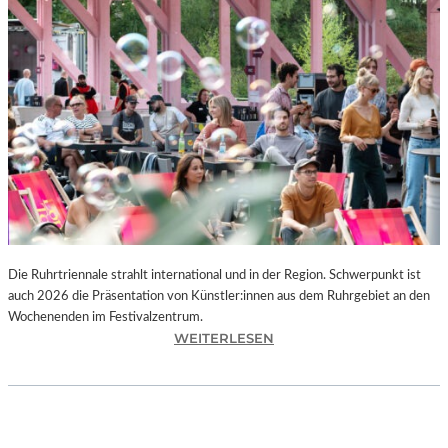
I
E
K
U
N
S
T
W
E
R
K
L
A
N
Die Ruhrtriennale strahlt international und in der Region. Schwerpunkt ist
D
auch 2026 die Präsentation von Künstler:innen aus dem Ruhrgebiet an den
S
Wochenenden im Festivalzentrum.
H
:
WEITERLESEN
U
R
T
U
„
H
Z
R
W
T